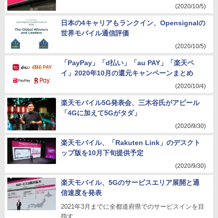
(2020/10/5)
日本の4キャリアもランクイン、Opensignalの
世界モバイル通信評価
(2020/10/5)
「PayPay」「d払い」「au PAY」「楽天ペ
イ」2020年10月の還元キャンペーンまとめ
(2020/10/4)
楽天モバイル5G発表会、三木谷氏がアピール
「4Gに加えて5Gがタダ」
(2020/9/30)
楽天モバイル、「Rakuten Link」のデスクト
ップ版を10月下旬提供予定
(2020/9/30)
楽天モバイル、5Gのサービスエリア展開と通
信速度を発表
2021年3月までに全都道府県でのサービスインを目
指す