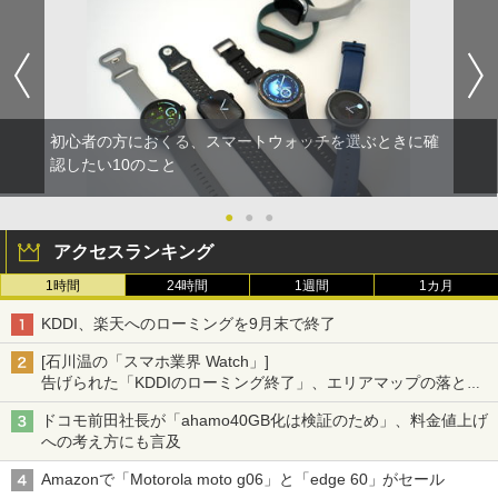
初心者の方におくる、スマートウォッチを選ぶときに確
認したい10のこと
●
●
●
アクセスランキング
1時間
24時間
1週間
1カ月
KDDI、楽天へのローミングを9月末で終了
[石川温の「スマホ業界 Watch」]
告げられた「KDDIのローミング終了」、エリアマップの落とし
穴と楽天モバイルの課題
ドコモ前田社長が「ahamo40GB化は検証のため」、料金値上げ
への考え方にも言及
Amazonで「Motorola moto g06」と「edge 60」がセール