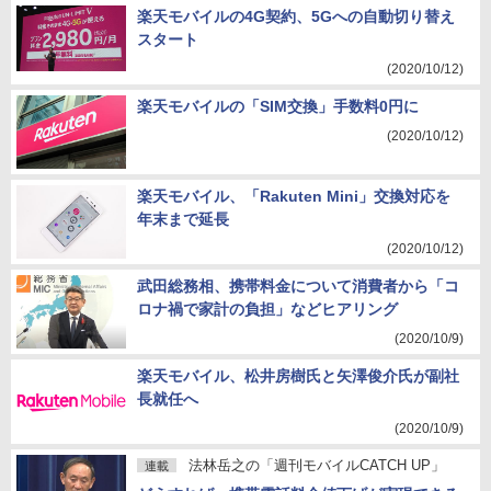
楽天モバイルの4G契約、5Gへの自動切り替え
スタート
(2020/10/12)
楽天モバイルの「SIM交換」手数料0円に
(2020/10/12)
楽天モバイル、「Rakuten Mini」交換対応を
年末まで延長
(2020/10/12)
武田総務相、携帯料金について消費者から「コ
ロナ禍で家計の負担」などヒアリング
(2020/10/9)
楽天モバイル、松井房樹氏と矢澤俊介氏が副社
長就任へ
(2020/10/9)
法林岳之の「週刊モバイルCATCH UP」
連載