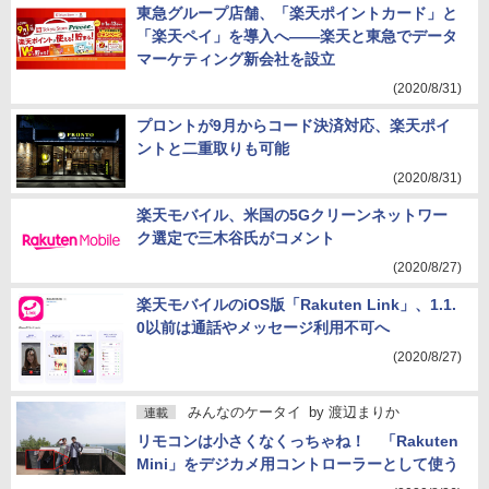
東急グループ店舗、「楽天ポイントカード」と
「楽天ペイ」を導入へ――楽天と東急でデータ
マーケティング新会社を設立
(2020/8/31)
プロントが9月からコード決済対応、楽天ポイ
ントと二重取りも可能
(2020/8/31)
楽天モバイル、米国の5Gクリーンネットワー
ク選定で三木谷氏がコメント
(2020/8/27)
楽天モバイルのiOS版「Rakuten Link」、1.1.
0以前は通話やメッセージ利用不可へ
(2020/8/27)
みんなのケータイ
by
渡辺まりか
連載
リモコンは小さくなくっちゃね！ 「Rakuten
Mini」をデジカメ用コントローラーとして使う