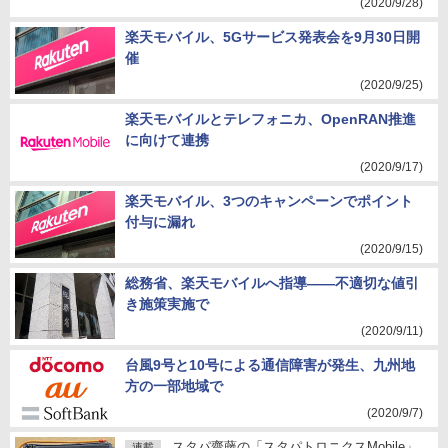
(2020/9/28)
楽天モバイル、5Gサービス発表会を9月30日開
催
(2020/9/25)
楽天モバイルとテレフォニカ、OpenRAN推進
に向けて連携
(2020/9/17)
楽天モバイル、3つのキャンペーンでポイント
付与に漏れ
(2020/9/15)
総務省、楽天モバイルへ指導――不適切な値引
き施策実施で
(2020/9/11)
台風9号と10号による通信障害が発生、九州地
方の一部地域で
(2020/9/7)
スタパ齋藤の「スタパトロニクスMobile」
連載