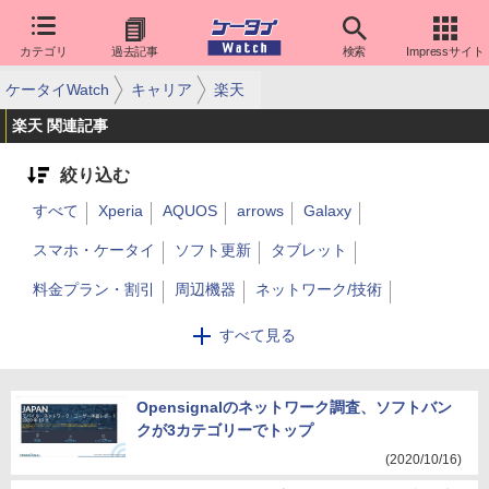
カテゴリ
過去記事
検索
Impressサイト
ケータイWatch
キャリア
楽天
楽天 関連記事
絞り込む
すべて
Xperia
AQUOS
arrows
Galaxy
スマホ・ケータイ
ソフト更新
タブレット
料金プラン・割引
周辺機器
ネットワーク/技術
通信障害
キーパーソン
電力
サポート
5G
その他
すべて見る
アプリ・サービス
iPhone
法人
決済/金融
Opensignalのネットワーク調査、ソフトバン
クが3カテゴリーでトップ
(2020/10/16)