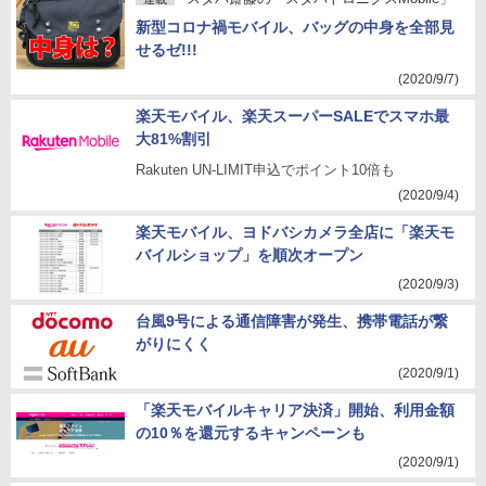
新型コロナ禍モバイル、バッグの中身を全部見
せるゼ!!!
(2020/9/7)
楽天モバイル、楽天スーパーSALEでスマホ最
大81%割引
Rakuten UN-LIMIT申込でポイント10倍も
(2020/9/4)
楽天モバイル、ヨドバシカメラ全店に「楽天モ
バイルショップ」を順次オープン
(2020/9/3)
台風9号による通信障害が発生、携帯電話が繋
がりにくく
(2020/9/1)
「楽天モバイルキャリア決済」開始、利用金額
の10％を還元するキャンペーンも
(2020/9/1)