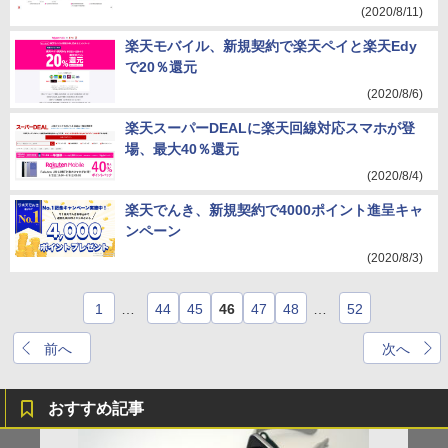
(2020/8/11)
楽天モバイル、新規契約で楽天ペイと楽天Edy
で20％還元
(2020/8/6)
楽天スーパーDEALに楽天回線対応スマホが登
場、最大40％還元
(2020/8/4)
楽天でんき、新規契約で4000ポイント進呈キャ
ンペーン
(2020/8/3)
1
…
44
45
46
47
48
…
52
前へ
次へ
おすすめ記事