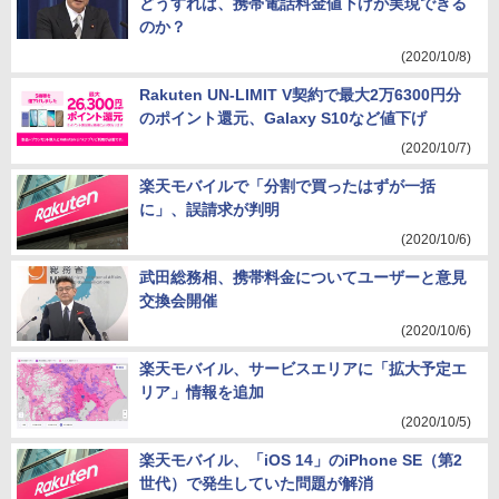
どうすれば、携帯電話料金値下げが実現できる
のか？
(2020/10/8)
Rakuten UN-LIMIT V契約で最大2万6300円分
のポイント還元、Galaxy S10など値下げ
(2020/10/7)
楽天モバイルで「分割で買ったはずが一括
に」、誤請求が判明
(2020/10/6)
武田総務相、携帯料金についてユーザーと意見
交換会開催
(2020/10/6)
楽天モバイル、サービスエリアに「拡大予定エ
リア」情報を追加
(2020/10/5)
楽天モバイル、「iOS 14」のiPhone SE（第2
世代）で発生していた問題が解消