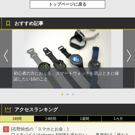
トップページに戻る
おすすめ記事
初心者の方におくる、スマートウォッチを選ぶときに確
認したい10のこと
●
●
●
アクセスランキング
1時間
24時間
1週間
1カ月
[石野純也の「スマホとお金」]
ワイモバイルはahamo 40GBを追わない――単身向け「超おトク