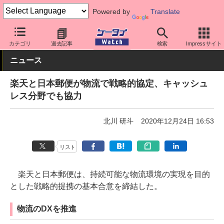
Powered by
Translate
ケータイ Watch
キャリア
楽天
その他
カテゴリ
過去記事
検索
Impressサイト
ニュース
楽天と日本郵便が物流で戦略的協定、キャッシュ
レス分野でも協力
北川 研斗
2020年12月24日 16:53
リスト
楽天と日本郵便は、持続可能な物流環境の実現を目的
とした戦略的提携の基本合意を締結した。
物流のDXを推進