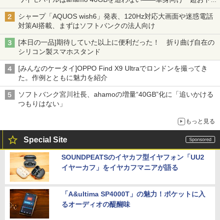
割」の安さと1年限定の注意点
シャープ「AQUOS wish6」発表、120Hz対応大画面や迷惑電話
対策AI搭載、まずはソフトバンクの法人向け
[本日の一品]期待していた以上に便利だった！ 折り曲げ自在の
シリコン製スマホスタンド
[みんなのケータイ]OPPO Find X9 Ultraでロンドンを撮ってき
た。作例とともに魅力を紹介
ソフトバンク宮川社長、ahamoの増量“40GB”化に「追いかける
つもりはない」
もっと見る
Special Site
SOUNDPEATSのイヤカフ型イヤフォン「UU2
イヤーカフ」をイヤカフマニアが語る
「A&ultima SP4000T」の魅力！ポケットに入
るオーディオの醍醐味