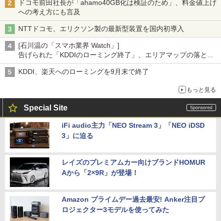
ドコモ前田社長が「ahamo40GB化は検証のため」、料金値上げ
への考え方にも言及
NTTドコモ、エリクソン製の最新型装置を国内初導入
[石川温の「スマホ業界 Watch」]
告げられた「KDDIのローミング終了」、エリアマップの落とし
穴と楽天モバイルの課題
KDDI、楽天へのローミングを9月末で終了
もっと見る
Special Site
iFi audio主力「NEO Stream 3」「NEO iDSD
3」に迫る
レイズのプレミアムカー向けブランドHOMUR
Aから「2×9R」が登場！
Amazon プライムデー過去最安! Anker注目プ
ロジェクター3モデルを使ってみた