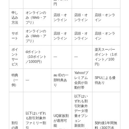
円
申し
オンラインの
店頭・オ
店頭・オ
店頭・オンラ
込み
み（Web・ア
ンライン
ンライン
イン
方法
プリ）
オンラインの
サポ
店頭・オ
店頭・オ
店頭・オンラ
み（Web・ア
ート
ンライン
ンライン
イン
プリ）
ポイ
楽天スーパー
dポイント
ント
ポイント（1ポ
（10ポイント
―
―
サー
イント／100
／1000円）
ビス
円）
Yahoo!プ
特典
au IDの一
レミアム
SPUによる優
（一
―
部特典あ
会員が自
待あり
例）
り
動付帯
以下はい
ずれも割
引対象外
データ増
以下はいずれ
UQ家族割
量オプシ
も割引対象外
が適用可
ョン
割引
ファミリー割
契約後1年間無
能
新規割
の適
引
料（300万名