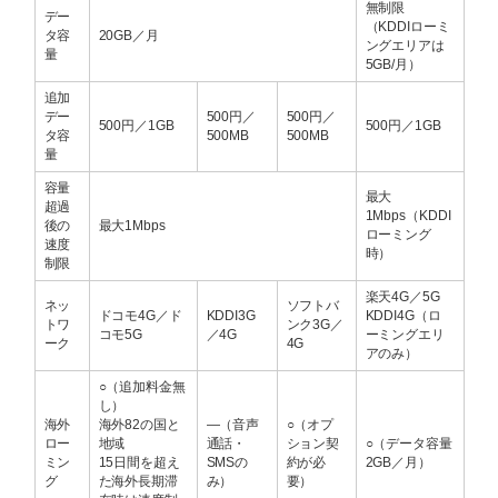
無制限
デー
（KDDIローミ
タ容
20GB／月
ングエリアは
量
5GB/月）
追加
デー
500円／
500円／
500円／1GB
500円／1GB
タ容
500MB
500MB
量
容量
最大
超過
1Mbps（KDDI
後の
最大1Mbps
ローミング
速度
時）
制限
楽天4G／5G
ネッ
ソフトバ
ドコモ4G／ド
KDDI3G
KDDI4G（ロ
トワ
ンク3G／
コモ5G
／4G
ーミングエリ
ーク
4G
アのみ）
○（追加料金無
し）
海外
海外82の国と
―（音声
○（オプ
ロー
地域
通話・
ション契
○（データ容量
ミン
15日間を超え
SMSの
約が必
2GB／月）
グ
た海外長期滞
み）
要）