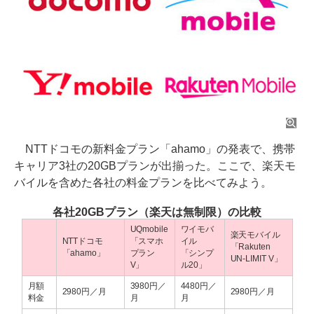
NTTドコモの新料金プラン「ahamo」の発表で、携帯
キャリア3社の20GBプランが出揃った。ここで、楽天モ
バイルを含めた各社の料金プランを比べてみよう。
各社20GBプラン（楽天は無制限）の比較
UQmobile
ワイモバ
楽天モバイル
NTTドコモ
「スマホ
イル
「Rakuten
「ahamo」
プラン
「シンプ
UN-LIMIT V」
V」
ル20」
月額
3980円／
4480円／
2980円／月
2980円／月
料金
月
月