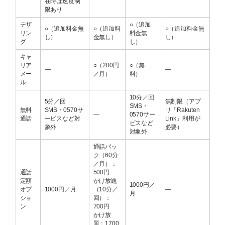
在時は速度制
限あり
テザ
○（追加
○（追加料金無
○（追加料
○（追加料金無
リン
料金無
し）
金無し）
し）
グ
し）
キャ
リア
○（200円
○（無
―
―
メー
／月）
料）
ル
10分／回
5分／回
無制限（アプ
SMS・
無料
SMS・0570サ
リ「Rakuten
―
0570サー
通話
ービスなど対
Link」利用が
ビスなど
象外
必要）
対象外
通話パッ
ク（60分
／月）：
通話
500円
定額
かけ放題
1000円／
オプ
1000円／月
（10分／
―
月
ショ
回）：
ン
700円
かけ放
題：1700