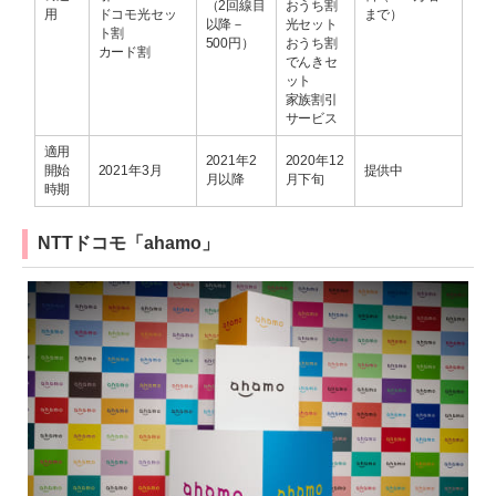
（2回線目
おうち割
用
ドコモ光セッ
まで）
以降－
光セット
ト割
500円）
おうち割
カード割
でんきセ
ット
家族割引
サービス
適用
2021年2
2020年12
開始
2021年3月
提供中
月以降
月下旬
時期
NTTドコモ「ahamo」