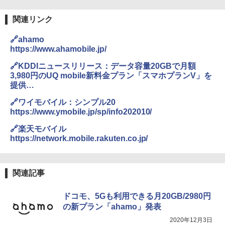
関連リンク
🔗ahamo
https://www.ahamobile.jp/
🔗KDDIニュースリリース：データ容量20GBで月額
3,980円のUQ mobile新料金プラン「スマホプランV」を
提供
https://news.kddi.com/kddi/corporate/newsrelease/20
🔗ワイモバイル：シンプル20
20/10/28/4748.html
https://www.ymobile.jp/sp/info202010/
🔗楽天モバイル
https://network.mobile.rakuten.co.jp/
関連記事
ドコモ、5Gも利用できる月20GB/2980円
の新プラン「ahamo」発表
2020年12月3日