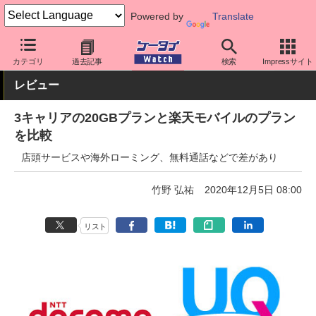
Powered by
Translate
ケータイ Watch
キャリア
ドコモ
料金プラン・割引
カテゴリ
過去記事
検索
Impressサイト
レビュー
3キャリアの20GBプランと楽天モバイルのプラン
を比較
店頭サービスや海外ローミング、無料通話などで差があり
竹野 弘祐
2020年12月5日 08:00
リスト