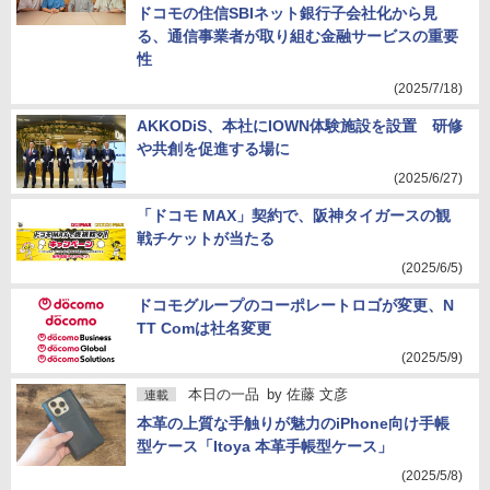
ドコモの住信SBIネット銀行子会社化から見
る、通信事業者が取り組む金融サービスの重要
性
(2025/7/18)
AKKODiS、本社にIOWN体験施設を設置 研修
や共創を促進する場に
(2025/6/27)
「ドコモ MAX」契約で、阪神タイガースの観
戦チケットが当たる
(2025/6/5)
ドコモグループのコーポレートロゴが変更、N
TT Comは社名変更
(2025/5/9)
本日の一品
by
佐藤 文彦
連載
本革の上質な手触りが魅力のiPhone向け手帳
型ケース「Itoya 本革手帳型ケース」
(2025/5/8)