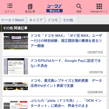
カテゴリ
過去記事
検索
Impressサイト
ケータイWatch
キャリア
ドコモ
その他
その他 関連記事
ドコモ「ドコモ MAX」「ポイ活 MAX」ユーザ
ーだけの特別体験、国立競技場の裏側を巡るツ
アー開催
(2026/7/15)
ドコモFGのdカード、Google Payに設定でき
ない不具合
(2026/7/3)
ドコモ、鹿児島レブナイズと契約更新 データ
活用やdポイント券面で支援
(2026/6/30)
ぷららの「plala（ドコモ光）」、「OCN イン
ターネット」に統合へ 料金そのまま