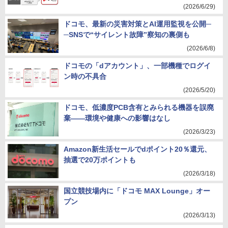
(2026/6/29)
ドコモ、最新の災害対策とAI運用監視を公開─
─SNSで“サイレント故障”察知の裏側も
(2026/6/8)
ドコモの「dアカウント」、一部機種でログイ
ン時の不具合
(2026/5/20)
ドコモ、低濃度PCB含有とみられる機器を誤廃
棄――環境や健康への影響はなし
(2026/3/23)
Amazon新生活セールでdポイント20％還元、
抽選で20万ポイントも
(2026/3/18)
国立競技場内に「ドコモ MAX Lounge」オー
プン
(2026/3/13)