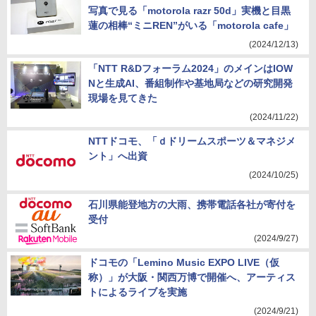
写真で見る「motorola razr 50d」実機と目黒
蓮の相棒“ミニREN”がいる「motorola cafe」
(2024/12/13)
「NTT R&Dフォーラム2024」のメインはIOW
Nと生成AI、番組制作や基地局などの研究開発
現場を見てきた
(2024/11/22)
NTTドコモ、「ｄドリームスポーツ＆マネジメ
ント」へ出資
(2024/10/25)
石川県能登地方の大雨、携帯電話各社が寄付を
受付
(2024/9/27)
ドコモの「Lemino Music EXPO LIVE（仮
称）」が大阪・関西万博で開催へ、アーティス
トによるライブを実施
(2024/9/21)