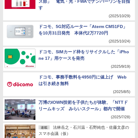
ス部」 電気・光・FWAでナンバーワンを目指
す
(2025/10/29)
ドコモ、5G対応ルーター「Aterm CM51FD」
を10月31日発売 本体代2万7720円
(2025/10/24)
ドコモ、SIMカード枠をリサイクルした「iPho
ne 17」用ケースを発売
(2025/9/19)
ドコモ、事務手数料を4950円に値上げ Web
は引き続き無料
(2025/8/5)
万博のIOWN技術を子供たちが体験、「NTTド
リームキッズ みらいスクール」都内で開催
(2025/7/28)
法林岳之・石川温・石野純也・佐藤文彦の
連載
スマホ会議（仮）