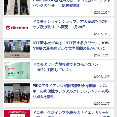
25年3月の5G基地局の数、ドコモはau・ソフト
バンクの半分――総務省調査
(2026/1/14)
ドコモオンラインショップ、本人確認を“ICチ
ップ読み取り” へ変更 1月28日～
(2026/1/13)
NTT新本社ビルは「NTT日比谷タワー」、IOW
N前提の最先端ビルで世界展開の足がかりに
(2025/12/8)
ドコモタワー売却報道でドコモがコメント、
「適切に判断していく」
(2025/12/8)
FIDOアライアンスが記者説明会を開催 パス
キーの利便性やデジタルクレデンシャルへの取
り組みを説明
(2025/12/5)
ドコモ、生活インフラ統合の「イエナカサービ