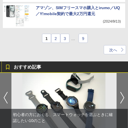
アマゾン、SIMフリースマホ購入とirumo／UQ
／Y!mobile契約で最大2万円還元
(2024/9/13)
1
2
3
…
9
次へ
おすすめ記事
初心者の方におくる、スマートウォッチを選ぶときに確
認したい10のこと