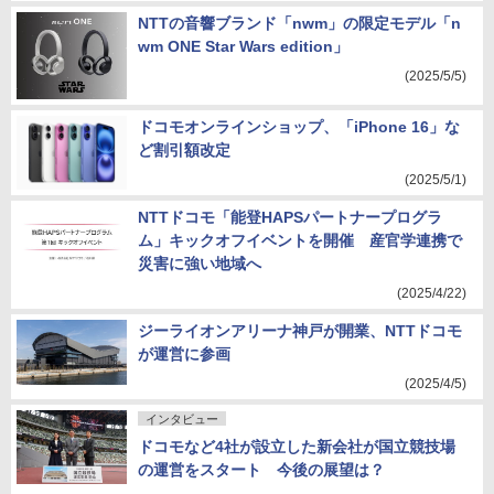
NTTの音響ブランド「nwm」の限定モデル「n
wm ONE Star Wars edition」
(2025/5/5)
ドコモオンラインショップ、「iPhone 16」な
ど割引額改定
(2025/5/1)
NTTドコモ「能登HAPSパートナープログラ
ム」キックオフイベントを開催 産官学連携で
災害に強い地域へ
(2025/4/22)
ジーライオンアリーナ神戸が開業、NTTドコモ
が運営に参画
(2025/4/5)
インタビュー
ドコモなど4社が設立した新会社が国立競技場
の運営をスタート 今後の展望は？