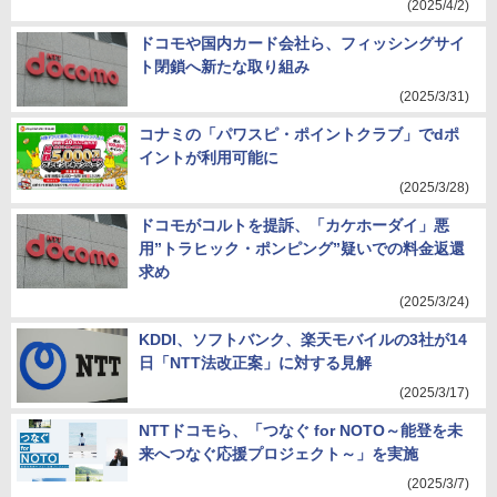
(2025/4/2)
ドコモや国内カード会社ら、フィッシングサイ
ト閉鎖へ新たな取り組み
(2025/3/31)
コナミの「パワスピ・ポイントクラブ」でdポ
イントが利用可能に
(2025/3/28)
ドコモがコルトを提訴、「カケホーダイ」悪
用”トラヒック・ポンピング”疑いでの料金返還
求め
(2025/3/24)
KDDI、ソフトバンク、楽天モバイルの3社が14
日「NTT法改正案」に対する見解
(2025/3/17)
NTTドコモら、「つなぐ for NOTO～能登を未
来へつなぐ応援プロジェクト～」を実施
(2025/3/7)