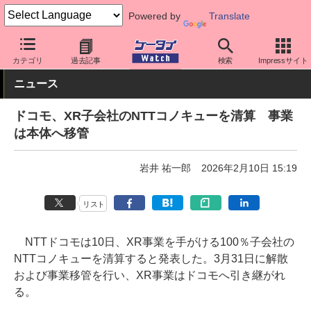
Powered by
Translate
ケータイ Watch
キャリア
ドコモ
その他
カテゴリ
過去記事
検索
Impressサイト
ニュース
ドコモ、XR子会社のNTTコノキューを清算 事業
は本体へ移管
岩井 祐一郎
2026年2月10日 15:19
リスト
NTTドコモは10日、XR事業を手がける100％子会社の
NTTコノキューを清算すると発表した。3月31日に解散
および事業移管を行い、XR事業はドコモへ引き継がれ
る。