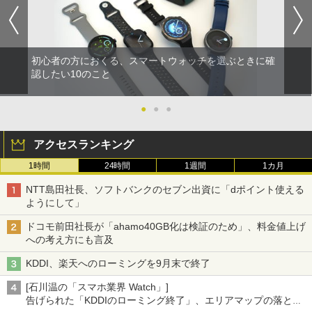
初心者の方におくる、スマートウォッチを選ぶときに確
認したい10のこと
●
●
●
アクセスランキング
1時間
24時間
1週間
1カ月
NTT島田社長、ソフトバンクのセブン出資に「dポイント使える
ようにして」
ドコモ前田社長が「ahamo40GB化は検証のため」、料金値上げ
への考え方にも言及
KDDI、楽天へのローミングを9月末で終了
[石川温の「スマホ業界 Watch」]
告げられた「KDDIのローミング終了」、エリアマップの落とし