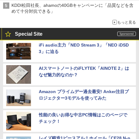
穴と楽天モバイルの課題
KDDI松田社長、ahamoの40GBキャンペーンに「品質などを含
めて十分対抗できる」
もっと見る
Special Site
iFi audio主力「NEO Stream 3」「NEO iDSD
3」に迫る
AIスマートノートのiFLYTEK「AINOTE 2」は
なぜ魅力的なのか？
Amazon プライムデー過去最安! Anker注目プ
ロジェクター3モデルを使ってみた
性能の良いお得な中古PC情報はこのページで
チェック！
レイズ鍛造1ピースアルミホイール「CE28 N-p