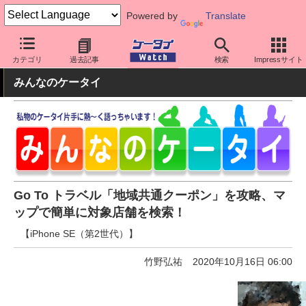
Powered by
Translate
ケータイ Watch
OS
iPhone (iOS)
アプリ・サービス
カテゴリ
過去記事
検索
Impressサイト
みんなのケータイ
Go To トラベル「地域共通クーポン」を攻略、マ
ップで簡単に対象店舗を検索！
【iPhone SE（第2世代）】
竹野弘祐
2020年10月16日 06:00