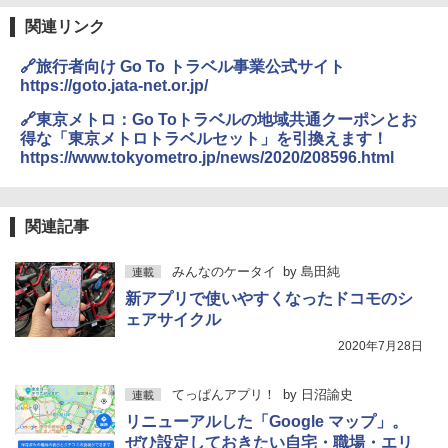
関連リンク
🔗旅行者向け Go To トラベル事業公式サイト
https://goto.jata-net.or.jp/
🔗東京メトロ：Go Toトラベルの地域共通クーポンとお
得な「東京メトロトラベルセット」を引換えます！
https://www.tokyometro.jp/news/2020/208596.html
関連記事
みんなのケータイ
by
島田純
連載
新アプリで使いやすくなったドコモのシ
ェアサイクル
2020年7月28日
てっぱんアプリ！
by
日沼諭史
連載
リニューアルした「Google マップ」。
ぜひ設定しておきたい自宅・職場・エリ