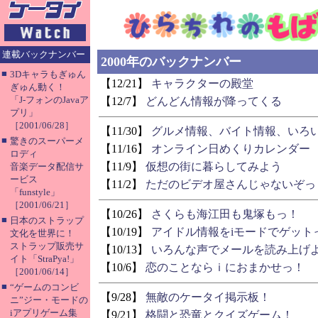
連載バックナンバー
2000年のバックナンバー
■
3Dキャラもぎゅん
【12/21】
キャラクターの殿堂
ぎゅん動く！
「J-フォンのJavaア
【12/7】
どんどん情報が降ってくる
プリ」
［2001/06/28］
【11/30】
グルメ情報、バイト情報、いろ
■
驚きのスーパーメ
【11/16】
オンライン日めくりカレンダー
ロディ
【11/9】
仮想の街に暮らしてみよう
音楽データ配信サ
ービス
【11/2】
ただのビデオ屋さんじゃないぞっ
「funstyle」
［2001/06/21］
【10/26】
さくらも海江田も鬼塚もっ！
■
日本のストラップ
【10/19】
アイドル情報をiモードでゲット
文化を世界に！
ストラップ販売サ
【10/13】
いろんな声でメールを読み上げ
イト「StraPya!」
【10/6】
恋のことならｉにおまかせっ！
［2001/06/14］
■
“ゲームのコンビ
【9/28】
無敵のケータイ掲示板！
ニ”ジー・モードの
iアプリゲーム集
【9/21】
格闘と恐竜とクイズゲーム！