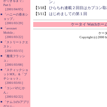
ができるまで」
ン」
Part１
【5/18】
ひらちれ連載２回目はカプコン取
［2001/04/05］
【5/11】
はじめましての第１回
■
「ハニーの香水シ
ョップ」
［2001/03/29］
ケータイ Watchホ
■
「avexnet
Mobile」
ケータ
［2001/03/22］
Copyright (c) 2000 I
■
「ストリートクエ
スト」
［2001/03/15］
■
「魔境フラッシ
ュ」
［2001/03/08］
■
「スティックショ
ットMX」＆「プ
チショット」
［2001/03/01］
■
「コンパのじか
ん」
［2001/02/22］
■
「ナムコのiアプリ
ゲーム」