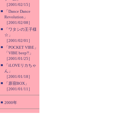
［2001/02/15］
■
「Dance Dance
Revolution」
［2001/02/08］
■
「ワタシの王子様
☆」
［2001/02/01］
■
「POCKET VIBE」
「VIBE beep!!」
［2001/01/25］
■
「iLOVEリカちゃ
ん」
［2001/01/18］
■
「原宿BOX」
［2001/01/11］
■
2000年