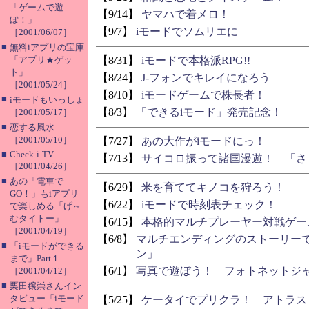
「ゲームで遊
【9/14】
ヤマハで着メロ！
ぼ！」
【9/7】
iモードでソムリエに
［2001/06/07］
■
無料iアプリの宝庫
「アプリ★ゲッ
【8/31】
iモードで本格派RPG!!
ト」
【8/24】
J-フォンでキレイになろう
［2001/05/24］
【8/10】
iモードゲームで株長者！
■
iモードもいっしょ
【8/3】
「できるiモード」発売記念！
［2001/05/17］
■
恋する風水
［2001/05/10］
【7/27】
あの大作がiモードにっ！
■
Check-i-TV
【7/13】
サイコロ振って諸国漫遊！ 「さ
［2001/04/26］
■
あの「電車で
【6/29】
米を育ててキノコを狩ろう！
GO！」もiアプリ
【6/22】
iモードで時刻表チェック！
で楽しめる「げ～
むタイトー」
【6/15】
本格的マルチプレーヤー対戦ゲー
［2001/04/19］
【6/8】
マルチエンディングのストーリー
■
「iモードができる
ン」
まで」Part１
【6/1】
写真で遊ぼう！ フォトネットジ
［2001/04/12］
■
栗田穣崇さんイン
タビュー「iモード
【5/25】
ケータイでプリクラ！ アトラス