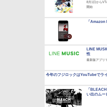
8月1日からV
開始
「Amazon
LINE M
性
最新版アプリ
今年のフジロックはYouTubeで
「BLEAC
い出のムー