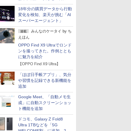
の注意点
18年分の購買データから行動
変化を検知、楽天が挑む「AI
スーパーエージェント」
みんなのケータイ
by
ち
連載
えほん
OPPO Find X9 Ultraでロンド
ンを撮ってきた。作例ととも
に魅力を紹介
【OPPO Find X9 Ultra】
「ほぼ日手帳アプリ」、気分
や習慣を記録できる新機能を
追加
Google Meet、「自動メモ生
成」に自動スクリーンショッ
ト機能を追加
ドコモ、Galaxy Z Fold8
Ultra 1TBなどを「5G
WELCOME割」に追加 2.2