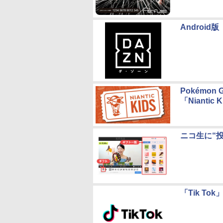
Android
Pokémo
「Niantic 
ニコ生に“
「Tik To