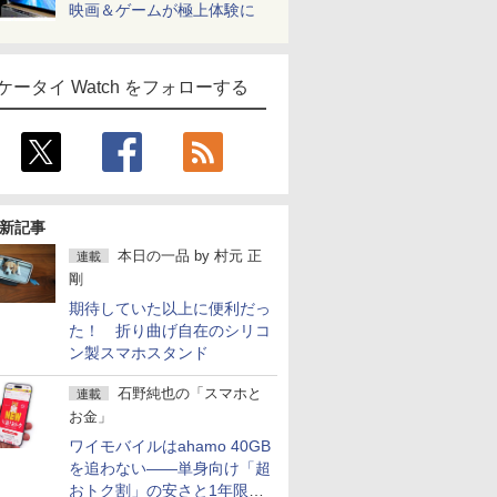
映画＆ゲームが極上体験に
ケータイ Watch をフォローする
新記事
本日の一品
by
村元 正
連載
剛
期待していた以上に便利だっ
た！ 折り曲げ自在のシリコ
ン製スマホスタンド
石野純也の「スマホと
連載
お金」
ワイモバイルはahamo 40GB
を追わない――単身向け「超
おトク割」の安さと1年限定