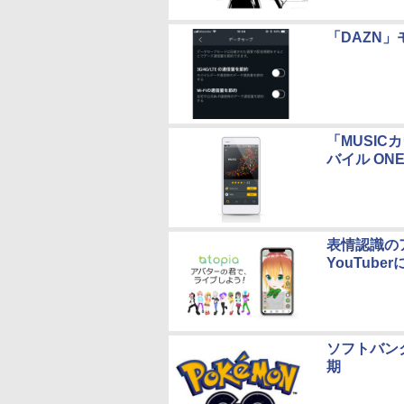
「DAZN
「MUSI
バイル ON
表情認識の
YouTub
ソフトバンク
期