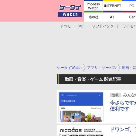
ドコモ
au
ソフトバンク
ワイモ
格安スマホ/SIMフリースマホ
周辺機器/
ケータイWatch
アプリ・サービス
動画・
動画・音楽・ゲーム 関連記事
みんな
連載
今さらです
便利です
ドワンゴ、ラ