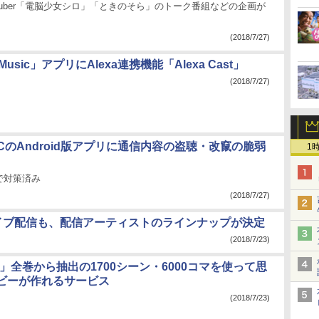
Tuber「電脳少女シロ」「ときのそら」のトーク番組などの企画が
(2018/7/27)
 Music」アプリにAlexa連携機能「Alexa Cast」
(2018/7/27)
USICのAndroid版アプリに通信内容の盗聴・改竄の脆弱
1
で対策済み
(2018/7/27)
ライブ配信も、配信アーティストのラインナップが決定
(2018/7/23)
H」全巻から抽出の1700シーン・6000コマを使って思
ビーが作れるサービス
(2018/7/23)