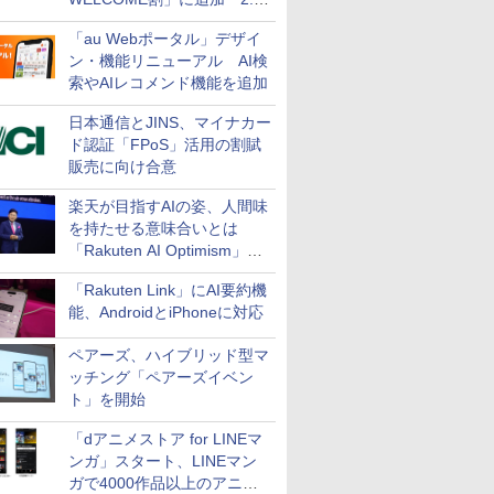
万円引き
「au Webポータル」デザイ
ン・機能リニューアル AI検
索やAIレコメンド機能を追加
日本通信とJINS、マイナカー
ド認証「FPoS」活用の割賦
販売に向け合意
楽天が目指すAIの姿、人間味
を持たせる意味合いとは
「Rakuten AI Optimism」三
木谷氏の基調講演
「Rakuten Link」にAI要約機
能、AndroidとiPhoneに対応
ペアーズ、ハイブリッド型マ
ッチング「ペアーズイベン
ト」を開始
「dアニメストア for LINEマ
ンガ」スタート、LINEマン
ガで4000作品以上のアニメ