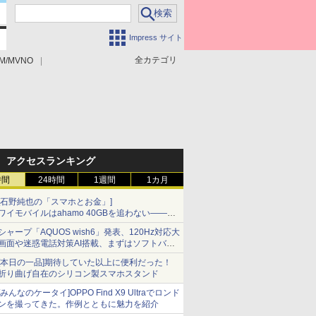
Impress サイト
全カテゴリ
M/MVNO
アクセスランキング
時間
24時間
1週間
1カ月
[石野純也の「スマホとお金」]
ワイモバイルはahamo 40GBを追わない――単
身向け「超おトク割」の安さと1年限定の注意
シャープ「AQUOS wish6」発表、120Hz対応大
点
画面や迷惑電話対策AI搭載、まずはソフトバン
クの法人向け
[本日の一品]期待していた以上に便利だった！
折り曲げ自在のシリコン製スマホスタンド
[みんなのケータイ]OPPO Find X9 Ultraでロンド
ンを撮ってきた。作例とともに魅力を紹介