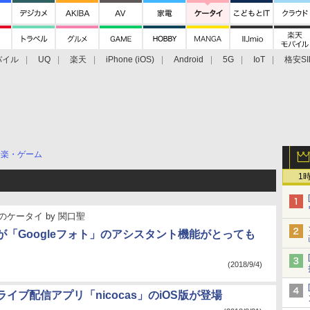
バイル
UQ
楽天
iPhone (iOS)
Android
5G
IoT
格安SI
アクセサリー
業界動向
法人向け
最新技術/その他
音楽・ゲーム
1
のケータイ
by
関口聖
が「Googleフォト」のアシスタント機能がとっても
(2018/9/4)
イブ配信アプリ「nicocas」のiOS版が登場