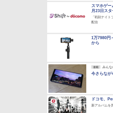
スマホゲーム
月23日スタ
「戦刻ナイト
配信
1万7980
から
みんな
連載
今さらながら
ドコモ、Pe
新アルバムを