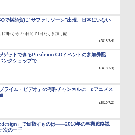
n GOで横須賀に“サファリゾーン”出現、日本にいない
月29日からの5日間で1日だけ参加可能
(2018/7/4)
ゲットできるPokémon GOイベントの参加券配
バンクショップで
(2018/7/4)
on プライム・ビデオ」の有料チャンネルに「dアニメス
加
(2018/7/2)
Redesign」で目指すものは――2018年の事業戦略説
た次の一手