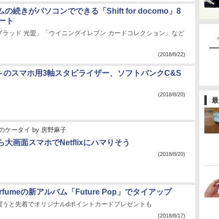
の続きがパソコンでできる「Shift for docomo」8
ート
ブラッド 光盟」「ウイニングイレブン カードコレクション」など
(2018/8/22)
円～のスマホ用3軸スタビライザー、ソフトバンクC&S
(2018/8/20)
最
のケータイ
by
房野麻子
大画面スマホでNetflixにハマりそう
(2018/8/20)
rfumeの新アルバム「Future Pop」でタイアップ
買うと先着でオリジナルdポイントカードプレゼントも
(2018/8/17)