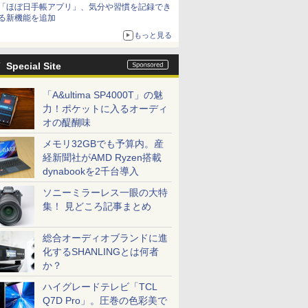
「ほぼ日手帳アプリ」、気分や習慣を記録でき
る新機能を追加
もっと見る
Special Site
「A&ultima SP4000T」の魅
力！ポケットに入るオーディ
オの醍醐味
メモリ32GBでも予算内。産
経新聞社がAMD Ryzen搭載
dynabookを2千台導入
ソニーミラーレス一眼の大特
集！ 見どころ記事まとめ
総合オーディオブランドに進
化するSHANLINGとは何者
か？
ハイグレードテレビ「TCL
Q7D Pro」。圧巻の色彩美で