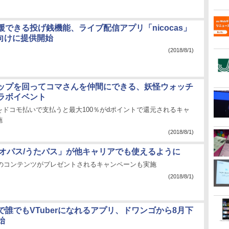
援できる投げ銭機能、ライブ配信アプリ「nicocas」
id向けに提供開始
(2018/8/1)
ップを回ってコマさんを仲間にできる、妖怪ウォッチ
ラボイベント
をドコモ払いで支払うと最大100％がdポイントで還元されるキャ
施
(2018/8/1)
デオパス/うたパス」が他キャリアでも使えるように
分のコンテンツがプレゼントされるキャンペーンも実施
(2018/8/1)
で誰でもVTuberになれるアプリ、ドワンゴから8月下
始