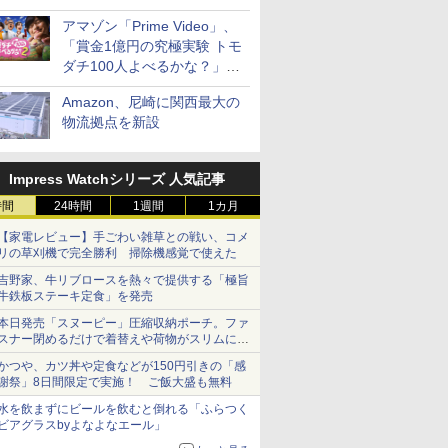
見放題
アマゾン「Prime Video」、
「賞金1億円の究極実験 トモ
ダチ100人よべるかな？」シ
ーズン2の参加者公開
Amazon、尼崎に関西最大の
物流拠点を新設
Impress Watchシリーズ 人気記事
時間
24時間
1週間
1カ月
【家電レビュー】手ごわい雑草との戦い、コメ
リの草刈機で完全勝利 掃除機感覚で使えた
吉野家、牛リブロースを熱々で提供する「極旨
牛鉄板ステーキ定食」を発売
本日発売「スヌーピー」圧縮収納ポーチ。ファ
スナー閉めるだけで着替えや荷物がスリムにま
とまる
かつや、カツ丼や定食などが150円引きの「感
謝祭」8日間限定で実施！ ご飯大盛も無料
水を飲まずにビールを飲むと倒れる「ふらつく
ビアグラスbyよなよなエール」