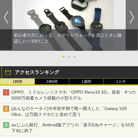
初心者の方におくる、スマートウォッチを選ぶときに確
認したい10のこと
●
●
●
アクセスランキング
1時間
24時間
1週間
1カ月
OPPO、ミドルレンジスマホ「OPPO Reno16 5G」発表 4つの
5000万画素カメラ搭載の小型モデル
[みんなのケータイ]今年前半期で唯一購入した「Galaxy S26
Ultra」は万能スマホだと改めて思う
auじぶん銀行、Android版アプリの「楽天Edyチャージ」を10月
下旬に終了