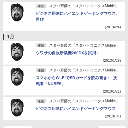
スタパ齋藤の「スタパトロニクスMobile」
連載
ビジネス用途にハイエンドゲーミングマウス、
再び
(2013/2/4)
1月
スタパ齋藤の「スタパトロニクスMobile」
連載
ウワサの自炊断裁機200DXを試用♪
(2013/1/28)
スタパ齋藤の「スタパトロニクスMobile」
連載
スマホからWi-FiでSDカードを読み書き♪ 挑
戦者「NUBES」
(2013/1/21)
スタパ齋藤の「スタパトロニクスMobile」
連載
ビジネス用途にハイエンドゲーミングマウス
(2013/1/7)