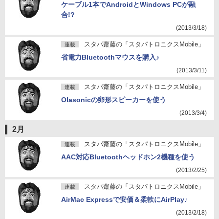
ケーブル1本でAndroidとWindows PCが融
合!?
(2013/3/18)
スタパ齋藤の「スタパトロニクスMobile」
連載
省電力Bluetoothマウスを購入♪
(2013/3/11)
スタパ齋藤の「スタパトロニクスMobile」
連載
Olasonicの卵形スピーカーを使う
(2013/3/4)
2月
スタパ齋藤の「スタパトロニクスMobile」
連載
AAC対応Bluetoothヘッドホン2機種を使う
(2013/2/25)
スタパ齋藤の「スタパトロニクスMobile」
連載
AirMac Expressで安価＆柔軟にAirPlay♪
(2013/2/18)