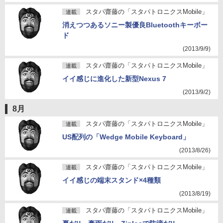
スタパ齋藤の「スタパトロニクスMobile」
連載
消えつつあるソニー製優良Bluetoothキーボー
ド
(2013/9/9)
スタパ齋藤の「スタパトロニクスMobile」
連載
イイ感じに進化した新型Nexus 7
(2013/9/2)
8月
スタパ齋藤の「スタパトロニクスMobile」
連載
US配列の「Wedge Mobile Keyboard」
(2013/8/26)
スタパ齋藤の「スタパトロニクスMobile」
連載
イイ感じの端末スタンド×4種類
(2013/8/19)
スタパ齋藤の「スタパトロニクスMobile」
連載