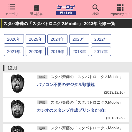
カテゴリ
過去記事
検索
Impressサイト
スタパ齋藤の「スタパトロニクスMobile」 2013年 記事一覧
2026
年
2025
年
2024
年
2023
年
2022
年
2021
年
2020
年
2019
年
2018
年
2017
年
2016
年
2015
年
2014
年
2013
年
2012
年
12月
2011
年
2010
年
2009
年
2008
年
2007
年
スタパ齋藤の「スタパトロニクスMobile」
連載
パソコン不要のデジタル顕微鏡
2006
年
2005
年
2004
年
2003
年
2002
年
(2013/12/16)
2001
年
2000
年
スタパ齋藤の「スタパトロニクスMobile」
連載
カシオのスタンプ作成プリンタだゼ!!
(2013/12/9)
スタパ齋藤の「スタパトロニクスMobile」
連載