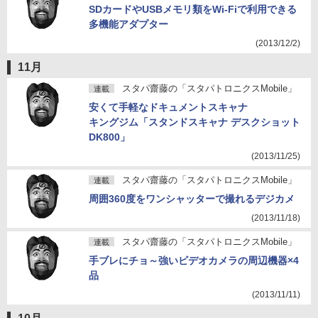
SDカードやUSBメモリ類をWi-Fiで利用できる
多機能アダプター
(2013/12/2)
11月
スタパ齋藤の「スタパトロニクスMobile」
連載
安くて手軽なドキュメントスキャナ
キングジム「スタンドスキャナ デスクショット
DK800」
(2013/11/25)
スタパ齋藤の「スタパトロニクスMobile」
連載
周囲360度をワンシャッターで撮れるデジカメ
(2013/11/18)
スタパ齋藤の「スタパトロニクスMobile」
連載
手ブレにチョ～強いビデオカメラの周辺機器×4
品
(2013/11/11)