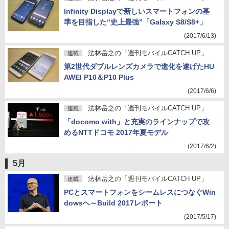
Infinity Displayで新しいスマートフォンの基
準を目指した“史上最強”「Galaxy S8/S8+」
(2017/6/13)
法林岳之の「週刊モバイルCATCH UP」
連載
第2世代ダブルレンズカメラで進化を遂げたHU
AWEI P10＆P10 Plus
(2017/6/6)
法林岳之の「週刊モバイルCATCH UP」
連載
「docomo with」と充実のラインナップで攻
めるNTTドコモ 2017年夏モデル
(2017/6/2)
5月
法林岳之の「週刊モバイルCATCH UP」
連載
PCとスマートフォンをシームレスにつなぐWin
dowsへ～Build 2017レポート
(2017/5/17)