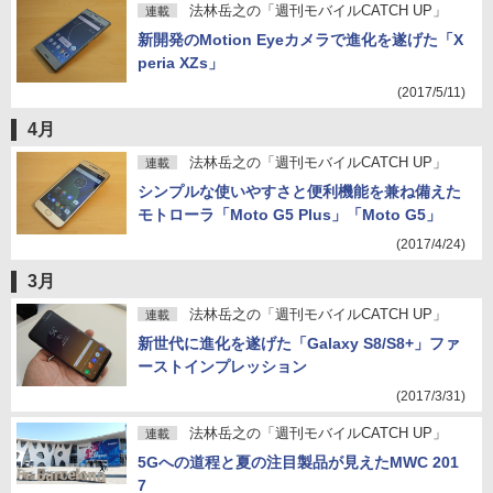
法林岳之の「週刊モバイルCATCH UP」
連載
新開発のMotion Eyeカメラで進化を遂げた「X
peria XZs」
(2017/5/11)
4月
法林岳之の「週刊モバイルCATCH UP」
連載
シンプルな使いやすさと便利機能を兼ね備えた
モトローラ「Moto G5 Plus」「Moto G5」
(2017/4/24)
3月
法林岳之の「週刊モバイルCATCH UP」
連載
新世代に進化を遂げた「Galaxy S8/S8+」ファ
ーストインプレッション
(2017/3/31)
法林岳之の「週刊モバイルCATCH UP」
連載
5Gへの道程と夏の注目製品が見えたMWC 201
7