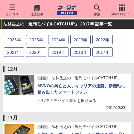
カテゴリ
過去記事
検索
Impressサイト
法林岳之の「週刊モバイルCATCH UP」 2017年 記事一覧
2026
年
2025
年
2024
年
2023
年
2022
年
2021
年
2020
年
2019
年
2018
年
2017
年
2016
年
2015
年
2014
年
2013
年
2012
年
12月
2011
年
2010
年
2009
年
2008
年
2007
年
法林岳之の「週刊モバイルCATCH UP」
連載
MVNOの興亡と大手キャリアの逆襲、新機軸に
2006
年
2005
年
2004
年
2003
年
2002
年
踏み出したスマートフォン
2017年のモバイル業界を振り返る
2001
年
2000
年
(2017/12/28)
11月
法林岳之の「週刊モバイルCATCH UP」
連載