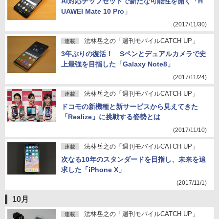
AI対応チップセットで新たな可能性を開く「H
UAWEI Mate 10 Pro」
(2017/11/30)
法林岳之の「週刊モバイルCATCH UP」
連載
3年ぶりの復活！ Sペンとデュアルカメラで史
上最強を目指した「Galaxy Note8」
(2017/11/24)
法林岳之の「週刊モバイルCATCH UP」
連載
ドコモの新機種と新サービスから見えてきた
「Realize」に挑戦する姿勢とは
(2017/11/10)
法林岳之の「週刊モバイルCATCH UP」
連載
次なる10年のスタンダードを目指し、未来を追
求した「iPhone X」
(2017/11/1)
10月
法林岳之の「週刊モバイルCATCH UP」
連載