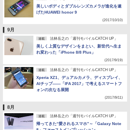
美しいボディとダブルレンズカメラが進化を遂
げたHUAWEI honor 9
(2017/10/10)
9月
法林岳之の「週刊モバイルCATCH UP」
連載
美しく上質なデザインをまとい、新世代へ生ま
れ変わった「iPhone 8/8 Plus」
(2017/9/19)
法林岳之の「週刊モバイルCATCH UP」
連載
Xperia XZ1、デュアルカメラ、ディスプレイ、
AIチップ――「IFA 2017」で考えるスマートフ
ォンの次なる展開
(2017/9/11)
8月
法林岳之の「週刊モバイルCATCH UP」
連載
帰ってきた“愛されるスマホ”～「Galaxy Note
8」ファーストインプレッション