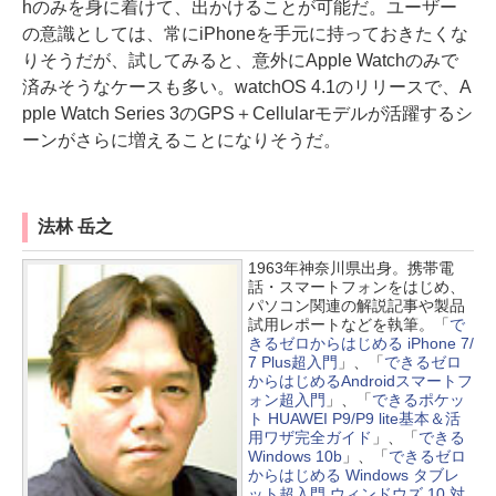
hのみを身に着けて、出かけることが可能だ。ユーザー
の意識としては、常にiPhoneを手元に持っておきたくな
りそうだが、試してみると、意外にApple Watchのみで
済みそうなケースも多い。watchOS 4.1のリリースで、A
pple Watch Series 3のGPS＋Cellularモデルが活躍するシ
ーンがさらに増えることになりそうだ。
法林 岳之
1963年神奈川県出身。携帯電
話・スマートフォンをはじめ、
パソコン関連の解説記事や製品
試用レポートなどを執筆。「
で
きるゼロからはじめる iPhone 7/
7 Plus超入門
」、「
できるゼロ
からはじめるAndroidスマートフ
ォン超入門
」、「
できるポケッ
ト HUAWEI P9/P9 lite基本＆活
用ワザ完全ガイド
」、「
できる
Windows 10b
」、「
できるゼロ
からはじめる Windows タブレ
ット超入門 ウィンドウズ 10 対