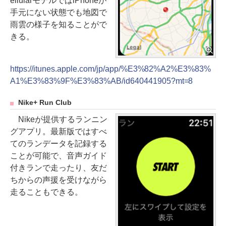
ellularモデルではiPhoneが
手元にない状態でも地図で
雨雲の様子を知ることがで
きる。
https://itunes.apple.com/jp/app/%E3%82%A2%E3%83%
A1%E3%83%9F%E3%83%AB/id640441905?mt=8
Nike+ Run Club
Nikeが提供するランニン
グアプリ。最新版ではすべ
てのランデータを記録する
ことが可能で、音声ガイド
付きランで走ったり、友だ
ちからの声援を受けながら
走ることもできる。