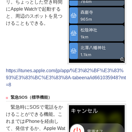
リ。ちょっとした空き時間
にApple Watchで起動する
と、周辺のスポットを見つ
けることもできる。
https://itunes.apple.com/jp/app/%E3%82%BF%E3%83%
93%E3%83%BC%E3%83%8A-tabeena/id661035948?mt
=8
緊急SOS（標準機能）
緊急時にSOSで電話をか
けることができる機能。こ
れまではiPhoneを経由し
て、発信するか、Apple Wat