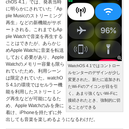
chOS 4.1」では、発表当時
に明らかにされていた「Ap
ple Musicのストリーミング
再生」などの新機能がサポ
ートされる。これまでもAp
ple Watchで音楽を再生する
ことはできたが、あらかじ
めApple Watchに音楽を転送
しておく必要があり、Apple
Watchのメモリー容量も限ら
WatchOS 4.1ではコントロー
れていたため、利用シーン
ルセンターのデザインが少し
は限定されていた。watchO
変更された。新たに追加され
S 4.1の環境ではセルラー機
たWi-Fiのアイコンが目を引
能を利用したストリーミン
く。あまり強くないWi-Fiに
グ再生などが可能になるた
接続されたとき、強制的に切
め、Apple Watchのみを身に
ることができる
着け、iPhoneを持たずに外
出しても音楽を楽しめるようになるわけだ。