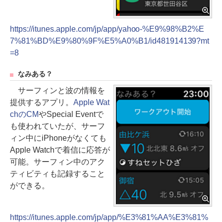
https://itunes.apple.com/jp/app/yahoo-%E9%98%B2%E
7%81%BD%E9%80%9F%E5%A0%B1/id481914139?mt
=8
なみある？
サーフィンと波の情報を
提供するアプリ。
Apple Wat
chのCM
やSpecial Eventで
も使われていたが、サーフ
ィン中にiPhoneがなくても
Apple Watchで着信に応答が
可能。サーフィン中のアク
ティビティも記録すること
ができる。
https://itunes.apple.com/jp/app/%E3%81%AA%E3%81%