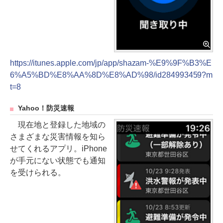
https://itunes.apple.com/jp/app/shazam-%E9%9F%B3%E
6%A5%BD%E8%AA%8D%E8%AD%98/id284993459?m
t=8
Yahoo！防災速報
現在地と登録した地域の
さまざまな災害情報を知ら
せてくれるアプリ。iPhone
が手元にない状態でも通知
を受けられる。