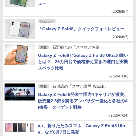
ュー
(2026/8/7)
レビュー
「Galaxy Z Fold8」クイックフォトレビュー
(2026/8/7)
石野純也の「スマホとお金」
連載
Galaxy Z Fold8とGalaxy Z Fold8 Ultraの違い
とは？ 26万円台で価格据え置きの理由と実機
スペック比較
(2026/7/30)
石川温の「スマホ業界 Watch」
連載
Galaxy Z Fold 8発表で国内4キャリアが激突、
販売量2.5倍を誇るアンバサダー強化と各社のA
I接客・ターゲット戦略
(2026/7/24)
au、折りたたみスマホ「Galaxy Z Fold8 Ultr
a」など8月7日に発売