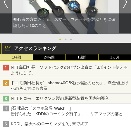
初心者の方におくる、スマートウォッチを選ぶときに確
認したい10のこと
●
●
●
アクセスランキング
1時間
24時間
1週間
1カ月
NTT島田社長、ソフトバンクのセブン出資に「dポイント使える
ようにして」
ドコモ前田社長が「ahamo40GB化は検証のため」、料金値上げ
への考え方にも言及
NTTドコモ、エリクソン製の最新型装置を国内初導入
[石川温の「スマホ業界 Watch」]
告げられた「KDDIのローミング終了」、エリアマップの落とし
穴と楽天モバイルの課題
KDDI、楽天へのローミングを9月末で終了