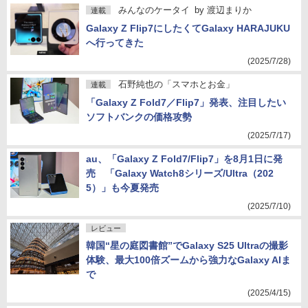
みんなのケータイ
by
渡辺まりか
連載
Galaxy Z Flip7にしたくてGalaxy HARAJUKU
へ行ってきた
(2025/7/28)
石野純也の「スマホとお金」
連載
「Galaxy Z Fold7／Flip7」発表、注目したい
ソフトバンクの価格攻勢
(2025/7/17)
au、「Galaxy Z Fold7/Flip7」を8月1日に発
売 「Galaxy Watch8シリーズ/Ultra（202
5）」も今夏発売
(2025/7/10)
レビュー
韓国“星の庭図書館”でGalaxy S25 Ultraの撮影
体験、最大100倍ズームから強力なGalaxy AIま
で
(2025/4/15)