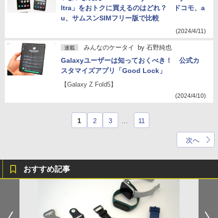
ltra」をおトクに買えるのはどれ？ ドコモ、a
u、サムスンSIMフリー版で比較
(2024/4/11)
みんなのケータイ
by
石野純也
連載
Galaxyユーザーは知っておくべき！ 公式カ
スタマイズアプリ「Good Lock」
【Galaxy Z Fold5】
(2024/4/10)
1
2
3
…
11
次へ
おすすめ記事