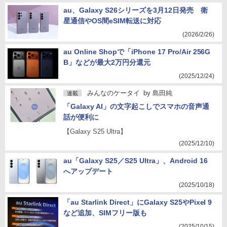
au、Galaxy S26シリーズを3月12日発売 衛
星通信やOS間eSIM転送に対応
(2026/2/26)
au Online Shopで「iPhone 17 Pro/Air 256G
B」などが最大2万円分還元
(2025/12/24)
みんなのケータイ
by
島田純
連載
「Galaxy AI」の文字起こしでスマホの音声通
話が便利に
【Galaxy S25 Ultra】
(2025/12/10)
au「Galaxy S25／S25 Ultra」、Android 16
へアップデート
(2025/10/18)
「au Starlink Direct」にGalaxy S25やPixel 9
など追加、SIMフリー版も
(2025/10/15)