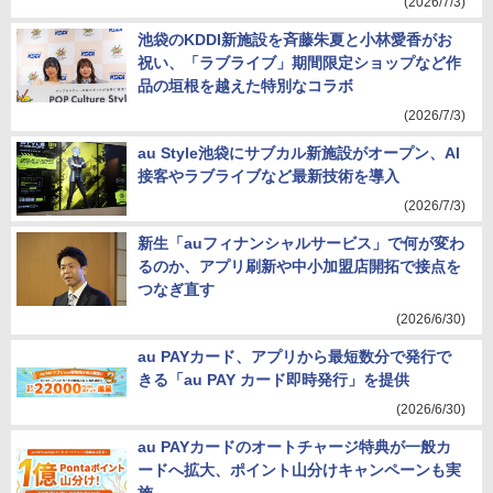
(2026/7/3)
池袋のKDDI新施設を斉藤朱夏と小林愛香がお
祝い、「ラブライブ」期間限定ショップなど作
品の垣根を越えた特別なコラボ
(2026/7/3)
au Style池袋にサブカル新施設がオープン、AI
接客やラブライブなど最新技術を導入
(2026/7/3)
新生「auフィナンシャルサービス」で何が変わ
るのか、アプリ刷新や中小加盟店開拓で接点を
つなぎ直す
(2026/6/30)
au PAYカード、アプリから最短数分で発行で
きる「au PAY カード即時発行」を提供
(2026/6/30)
au PAYカードのオートチャージ特典が一般カ
ードへ拡大、ポイント山分けキャンペーンも実