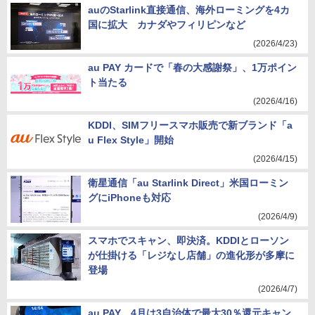
auのStarlink直接通信、海外ローミングを4カ
国に拡大 カナダやフィリピンなど
(2026/4/23)
au PAY カードで「春の大感謝祭」、1万ポイン
ト当たる
(2026/4/16)
KDDI、SIMフリースマホ販売で新ブランド「a
u Flex Style」開始
(2026/4/15)
衛星通信「au Starlink Direct」米国ローミン
グにiPhoneも対応
(2026/4/9)
スマホでスキャン、即決済。KDDIとローソン
が仕掛ける「レジなし店舗」の進化形が多摩に
登場
(2026/4/7)
au PAY、4月は3自治体で最大30％還元キャン