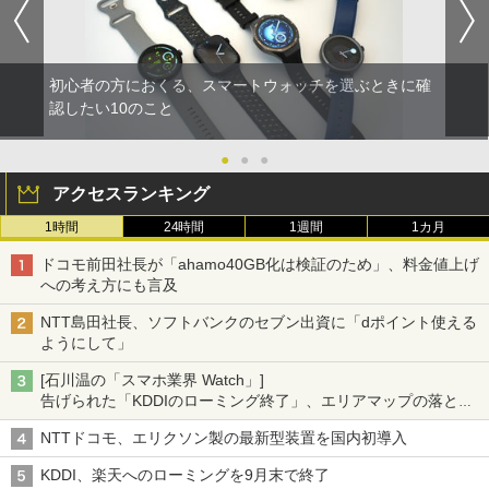
初心者の方におくる、スマートウォッチを選ぶときに確
認したい10のこと
●
●
●
アクセスランキング
1時間
24時間
1週間
1カ月
ドコモ前田社長が「ahamo40GB化は検証のため」、料金値上げ
への考え方にも言及
NTT島田社長、ソフトバンクのセブン出資に「dポイント使える
ようにして」
[石川温の「スマホ業界 Watch」]
告げられた「KDDIのローミング終了」、エリアマップの落とし
穴と楽天モバイルの課題
NTTドコモ、エリクソン製の最新型装置を国内初導入
KDDI、楽天へのローミングを9月末で終了