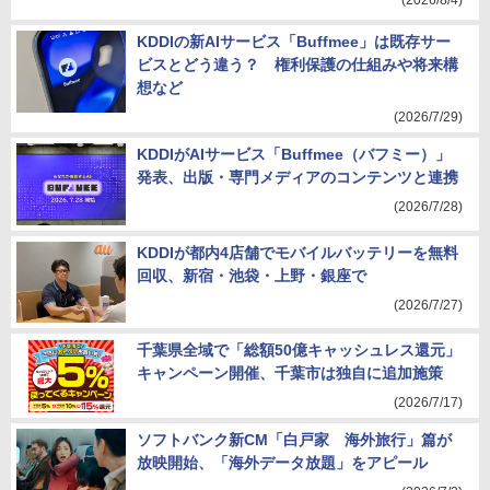
(2026/8/4)
KDDIの新AIサービス「Buffmee」は既存サー
ビスとどう違う？ 権利保護の仕組みや将来構
想など
(2026/7/29)
KDDIがAIサービス「Buffmee（バフミー）」
発表、出版・専門メディアのコンテンツと連携
(2026/7/28)
KDDIが都内4店舗でモバイルバッテリーを無料
回収、新宿・池袋・上野・銀座で
(2026/7/27)
千葉県全域で「総額50億キャッシュレス還元」
キャンペーン開催、千葉市は独自に追加施策
(2026/7/17)
ソフトバンク新CM「白戸家 海外旅行」篇が
放映開始、「海外データ放題」をアピール