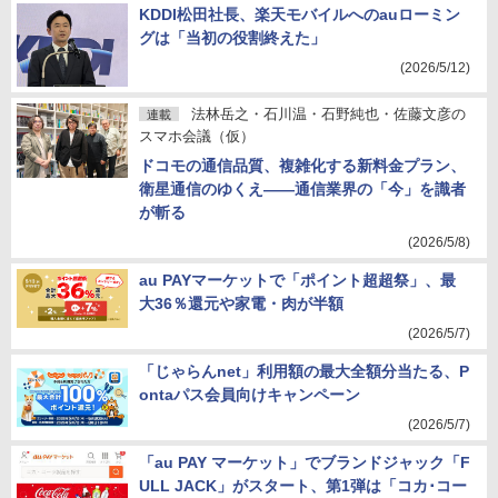
KDDI松田社長、楽天モバイルへのauローミン
グは「当初の役割終えた」
(2026/5/12)
法林岳之・石川温・石野純也・佐藤文彦の
連載
スマホ会議（仮）
ドコモの通信品質、複雑化する新料金プラン、
衛星通信のゆくえ――通信業界の「今」を識者
が斬る
(2026/5/8)
au PAYマーケットで「ポイント超超祭」、最
大36％還元や家電・肉が半額
(2026/5/7)
「じゃらんnet」利用額の最大全額分当たる、P
ontaパス会員向けキャンペーン
(2026/5/7)
「au PAY マーケット」でブランドジャック「F
ULL JACK」がスタート、第1弾は「コカ･コー