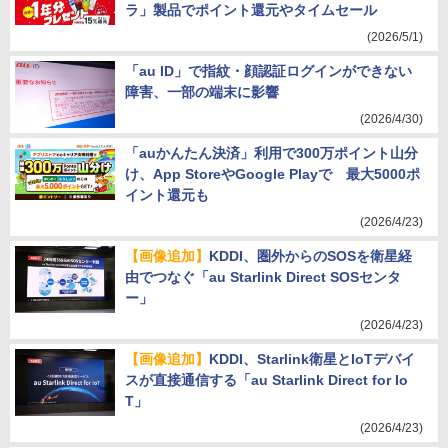
ラ」製品でポイント還元やタイムセール
(2026/5/1)
「au ID」で指紋・顔認証ログインができない
障害、一部の端末に影響
(2026/4/30)
「auかんたん決済」利用で300万ポイント山分
け、App StoreやGoogle Playで 最大5000ポ
イント還元も
(2026/4/23)
【画像追加】
KDDI、圏外からのSOSを衛星経
由でつなぐ「au Starlink Direct SOSセンタ
ー」
(2026/4/23)
【画像追加】
KDDI、Starlink衛星とIoTデバイ
スが直接通信する「au Starlink Direct for Io
T」
(2026/4/23)