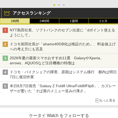
●
●
●
アクセスランキング
1時間
24時間
1週間
1カ月
NTT島田社長、ソフトバンクのセブン出資に「dポイント使える
ようにして」
ドコモ前田社長が「ahamo40GB化は検証のため」、料金値上げ
への考え方にも言及
2026年夏の最新スマホおすすめ11選 GalaxyやXperia、
arrows、AQUOSなど注目機種の特徴は
ドコモ・バイクシェアの障害、原因はシステム移行 都内は明日
7日に復旧作業
本日8月7日発売「Galaxy Z Fold8 Ultra/Fold8/Flip8」、カズレー
ザーが驚いた「そば屋のメニュー並みの薄さ」
もっと見る
ケータイ Watch をフォローする