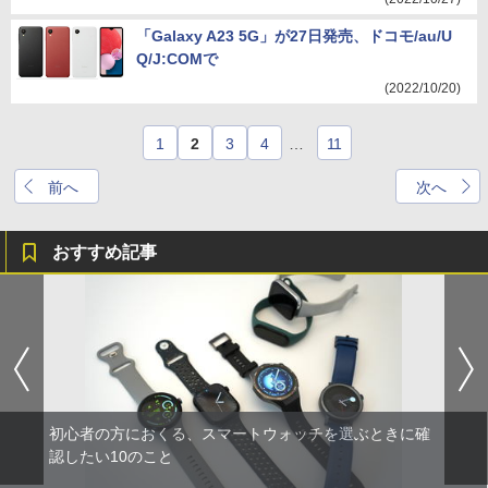
「Galaxy A23 5G」が27日発売、ドコモ/au/U
Q/J:COMで
(2022/10/20)
1
2
3
4
…
11
前へ
次へ
おすすめ記事
初心者の方におくる、スマートウォッチを選ぶときに確
認したい10のこと