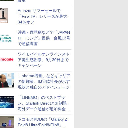
貢献
Amazonサマーセールで
「Fire TV」シリーズが最大
34％オフ
沖縄・鹿児島などで「JAPAN
ローミング」提供 台風13号
で通信障害
ワイモバイルオンラインスト
ア誕生感謝祭、9月30日まで
キャンペーン
「ahamo増量」などキャリア
の新施策、IIJ谷脇社長が示す
現状と独自のアドバンテージ
「LINEMO」のベストプラ
ン、Starlink Directと無制限
海外データ通信が追加料金な
しに
ドコモとKDDIの「Galaxy Z
Fold8 Ultra/Fold8/Flip8」、