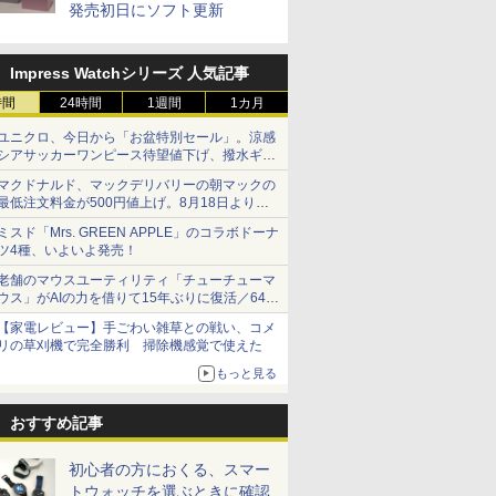
発売初日にソフト更新
Impress Watchシリーズ 人気記事
時間
24時間
1週間
1カ月
ユニクロ、今日から「お盆特別セール」。涼感
シアサッカーワンピース待望値下げ、撥水ギア
ショーツは1990円に
マクドナルド、マックデリバリーの朝マックの
最低注文料金が500円値上げ。8月18日より
1,500円から受付
ミスド「Mrs. GREEN APPLE」のコラボドーナ
ツ4種、いよいよ発売！
老舗のマウスユーティリティ「チューチューマ
ウス」がAIの力を借りて15年ぶりに復活／64bit
化、Windows 10/11、「Chrome」も走り回
【家電レビュー】手ごわい雑草との戦い、コメ
る。復活記念で2026年末まで500円
リの草刈機で完全勝利 掃除機感覚で使えた
もっと見る
おすすめ記事
初心者の方におくる、スマー
トウォッチを選ぶときに確認