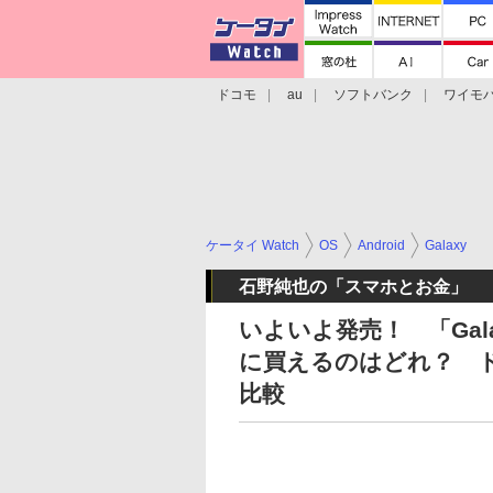
ドコモ
au
ソフトバンク
ワイモ
格安スマホ/SIMフリースマホ
周辺機器/
ケータイ Watch
OS
Android
Galaxy
石野純也の「スマホとお金」
いよいよ発売！ 「Galaxy 
に買えるのはどれ？ ド
比較