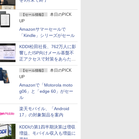
を9月末で終了
本日のPICK
【セール情報】
UP
Amazonサマーセールで
「Kindle」シリーズがセール
KDDI松田社長、762万人に影
響したISP向けメール基盤不
正アクセスで対策をあらため
て説明
本日のPICK
【セール情報】
UP
Amazonで「Motorola moto
g06」と「edge 60」がセー
ル
楽天モバイル、「Android
17」の対象製品を案内
KDDIの第1四半期決算は増収
増益、モバイル収入も増益に