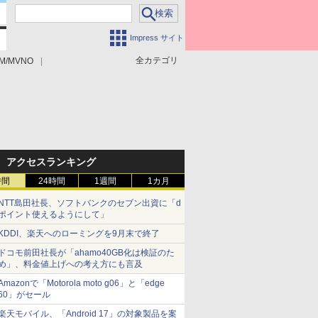
Impress サイト
全カテゴリ
M/MVNO
アクセスランキング
時間
24時間
1週間
1カ月
NTT島田社長、ソフトバンクのセブン出資に「d
ポイント使えるようにして」
KDDI、楽天へのローミングを9月末で終了
ドコモ前田社長が「ahamo40GB化は検証のた
め」、料金値上げへの考え方にも言及
Amazonで「Motorola moto g06」と「edge
60」がセール
楽天モバイル、「Android 17」の対象製品を案