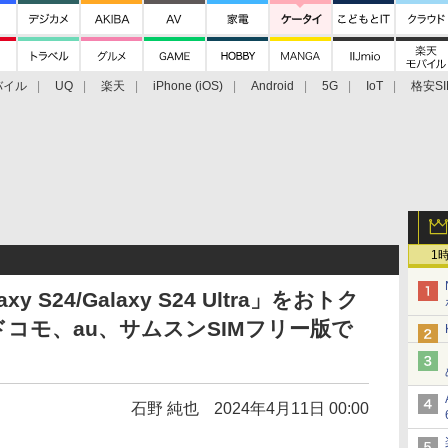
バイル
UQ
楽天
iPhone (iOS)
Android
5G
IoT
格安SI
アクセサリー
業界動向
法人向け
最新技術/その他
1
S24/Galaxy S24 Ultra」をおトク
コモ、au、サムスンSIMフリー版で
石野 純也
2024年4月11日 00:00