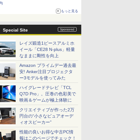
内
もっと見る
Special Site
レイズ鍛造1ピースアルミホ
イール「CE28 N-plus」軽量
なままに剛性を向上
Amazon プライムデー過去最
安! Anker注目プロジェクタ
ー3モデルを使ってみた
ハイグレードテレビ「TCL
Q7D Pro」。圧巻の色彩美で
映画＆ゲームが極上体験に
クリエイティブが作った2万
円台の“小さなピュアオーデ
ィオスピーカー”
性能の良いお得な中古PC情
報はこのページでチェック！