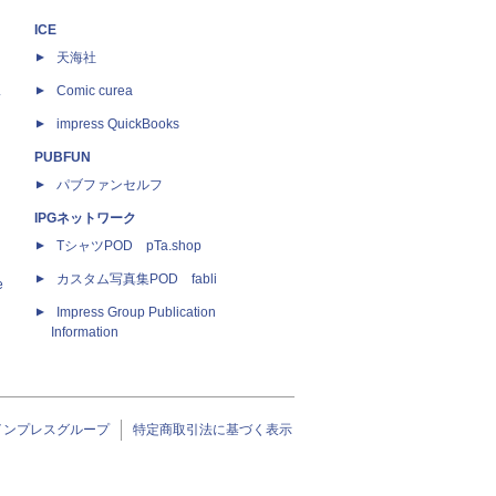
ICE
天海社
ス
Comic curea
impress QuickBooks
PUBFUN
パブファンセルフ
IPGネットワーク
TシャツPOD pTa.shop
カスタム写真集POD fabli
e
Impress Group Publication
Information
インプレスグループ
特定商取引法に基づく表示