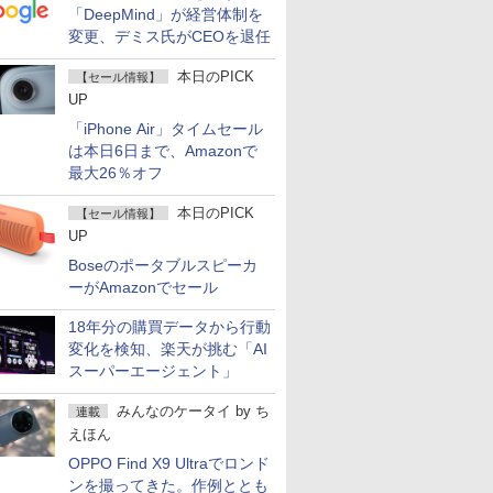
「DeepMind」が経営体制を
変更、デミス氏がCEOを退任
本日のPICK
【セール情報】
UP
「iPhone Air」タイムセール
は本日6日まで、Amazonで
最大26％オフ
本日のPICK
【セール情報】
UP
Boseのポータブルスピーカ
ーがAmazonでセール
18年分の購買データから行動
変化を検知、楽天が挑む「AI
スーパーエージェント」
みんなのケータイ
by
ち
連載
えほん
OPPO Find X9 Ultraでロンド
ンを撮ってきた。作例ととも