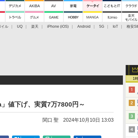
バイル
UQ
楽天
iPhone (iOS)
Android
5G
IoT
格安SI
アクセサリー
業界動向
法人向け
最新技術/その他
1
Ultra」値下げ、実質7万7800円～
関口 聖
2024年10月10日 13:03