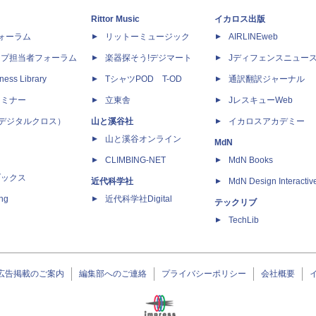
Rittor Music
イカロス出版
dフォーラム
リットーミュージック
AIRLINEweb
ップ担当者フォーラム
楽器探そう!デジマート
Jディフェンスニュー
ness Library
TシャツPOD T-OD
通訳翻訳ジャーナル
セミナー
立東舎
JレスキューWeb
 X（デジタルクロス）
山と溪谷社
イカロスアカデミー
山と溪谷オンライン
MdN
CLIMBING-NET
MdN Books
ブックス
近代科学社
MdN Design Interactiv
ing
近代科学社Digital
テックリブ
TechLib
広告掲載のご案内
編集部へのご連絡
プライバシーポリシー
会社概要