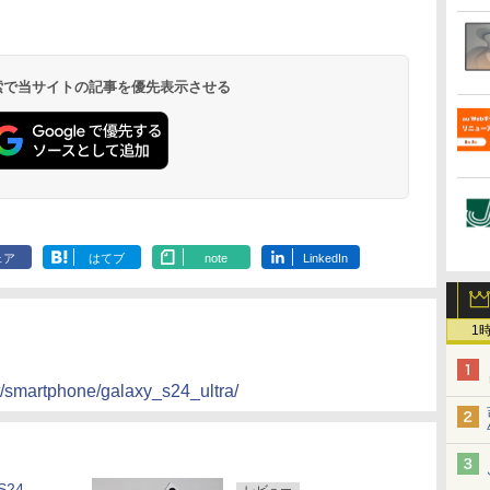
 検索で当サイトの記事を優先表示させる
ェア
はてブ
note
LinkedIn
1
t/smartphone/galaxy_s24_ultra/
S24
レビュー