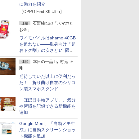
に魅力を紹介
【OPPO Find X9 Ultra】
石野純也の「スマホと
連載
お金」
ワイモバイルはahamo 40GB
を追わない――単身向け「超
おトク割」の安さと1年限定
の注意点
本日の一品
by
村元 正
連載
剛
期待していた以上に便利だっ
た！ 折り曲げ自在のシリコ
ン製スマホスタンド
「ほぼ日手帳アプリ」、気分
や習慣を記録できる新機能を
追加
Google Meet、「自動メモ生
成」に自動スクリーンショッ
ト機能を追加