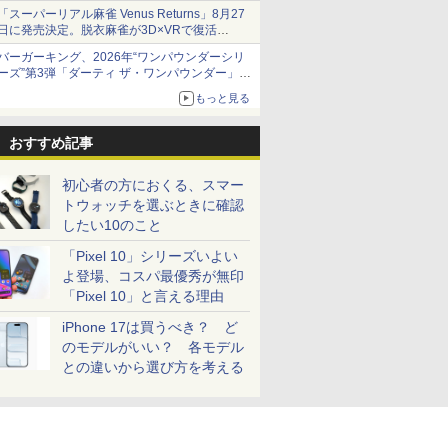
「スーパーリアル麻雀 Venus Returns」8月27
日に発売決定。脱衣麻雀が3D×VRで復活
発売から2週間は20%オフになるセールが実施
バーガーキング、2026年“ワンパウンダーシリ
ーズ”第3弾「ダーティ ザ・ワンパウンダー」を
8月7日発売
もっと見る
「特製ガーリックマヨソース」を使用した超大
型チーズバーガー
おすすめ記事
初心者の方におくる、スマー
トウォッチを選ぶときに確認
したい10のこと
「Pixel 10」シリーズいよい
よ登場、コスパ最優秀が無印
「Pixel 10」と言える理由
iPhone 17は買うべき？ ど
のモデルがいい？ 各モデル
との違いから選び方を考える