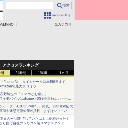
Impress サイト
全カテゴリ
M/MVNO
アクセスランキング
時間
24時間
1週間
1カ月
「iPhone Air」タイムセールは本日6日まで、
Amazonで最大26％オフ
[石野純也の「スマホとお金」]
ワイモバイルはahamo 40GBを追わない――単
身向け「超おトク割」の安さと1年限定の注意
シャープ「AQUOS wish6」発表、120Hz対応大
点
画面や迷惑電話対策AI搭載、まずはソフトバン
クの法人向け
[本日の一品]期待していた以上に便利だった！
折り曲げ自在のシリコン製スマホスタンド