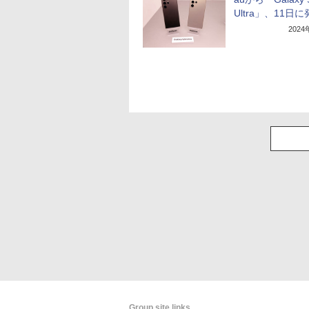
Ultra」、11日
202
Group site links