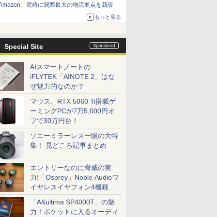
Amazon、尼崎に関西最大の物流拠点を新設
もっと見る
Special Site
AIスマートノートの
iFLYTEK「AINOTE 2」はな
ぜ魅力的なのか？
マウス、RTX 5060 Ti搭載ゲ
ーミングPCが7万5,000円オ
フで30万円台！
ソニーミラーレス一眼の大特
集！ 見どころ記事まとめ
エントリーなのに脅威の実
力!「Osprey」Noble Audioワ
イヤレスイヤフォン4機種を
一気に聴く
「A&ultima SP4000T」の魅
力！ポケットに入るオーディ