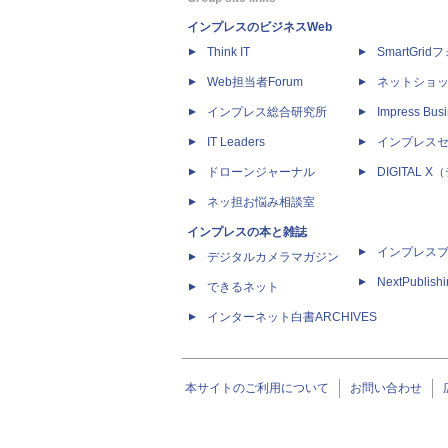
インプレスのビジネスWeb
Think IT
SmartGri
Web担当者Forum
ネットショ
インプレス総合研究所
Impress Busi
IT Leaders
インプレス
ドローンジャーナル
DIGITAL
ネッ担お悩み相談室
インプレスの本と雑誌
インプレス
デジタルカメラマガジン
NextPublish
できるネット
インターネット白書ARCHIVES
本サイトのご利用について
お問い合わせ