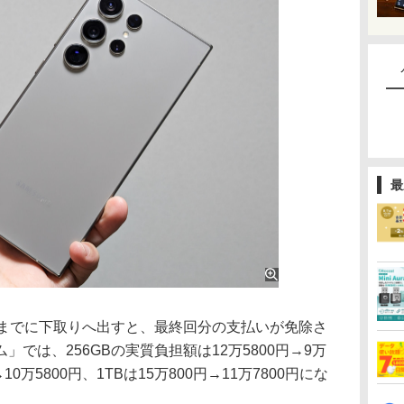
最
までに下取りへ出すと、最終回分の支払いが免除さ
では、256GBの実質負担額は12万5800円→9万
→10万5800円、1TBは15万800円→11万7800円にな