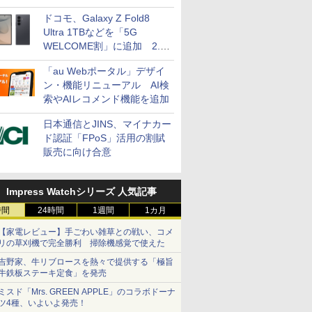
ドコモ、Galaxy Z Fold8
Ultra 1TBなどを「5G
WELCOME割」に追加 2.2
万円引き
「au Webポータル」デザイ
ン・機能リニューアル AI検
索やAIレコメンド機能を追加
日本通信とJINS、マイナカー
ド認証「FPoS」活用の割賦
販売に向け合意
Impress Watchシリーズ 人気記事
時間
24時間
1週間
1カ月
【家電レビュー】手ごわい雑草との戦い、コメ
リの草刈機で完全勝利 掃除機感覚で使えた
吉野家、牛リブロースを熱々で提供する「極旨
牛鉄板ステーキ定食」を発売
ミスド「Mrs. GREEN APPLE」のコラボドーナ
ツ4種、いよいよ発売！