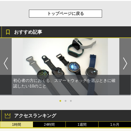
トップページに戻る
おすすめ記事
初心者の方におくる、スマートウォッチを選ぶときに確
認したい10のこと
●
●
●
アクセスランキング
1時間
24時間
1週間
1カ月