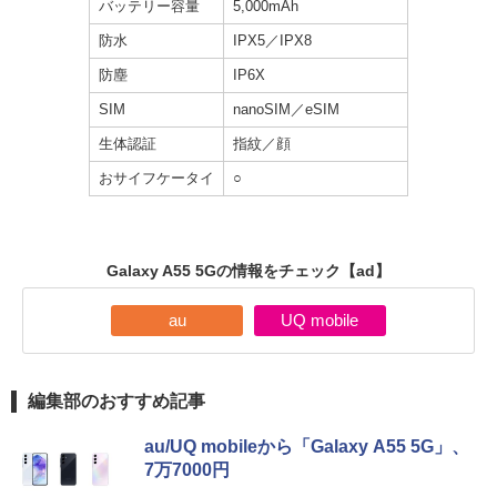
バッテリー容量
5,000mAh
防水
IPX5／IPX8
防塵
IP6X
SIM
nanoSIM／eSIM
生体認証
指紋／顔
おサイフケータイ
○
Galaxy A55 5Gの情報をチェック
【ad】
au
UQ mobile
編集部のおすすめ記事
au/UQ mobileから「Galaxy A55 5G」、
7万7000円