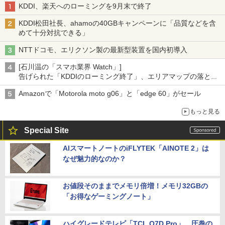
KDDI、楽天へのローミングを9月末で終了
KDDI松田社長、ahamoの40GBキャンペーンに「品質などを含
めて十分対抗できる」
NTTドコモ、エリクソン製の最新型装置を国内初導入
[石川温の「スマホ業界 Watch」]
告げられた「KDDIのローミング終了」、エリアマップの落とし
穴と楽天モバイルの課題
Amazonで「Motorola moto g06」と「edge 60」がセール
もっと見る
Special Site
AIスマートノートのiFLYTEK「AINOTE 2」は
なぜ魅力的なのか？
お値段そのままでメモリ倍増！メモリ32GBの
「お得なゲーミングノート」
ハイグレードテレビ「TCL Q7D Pro」。圧巻の