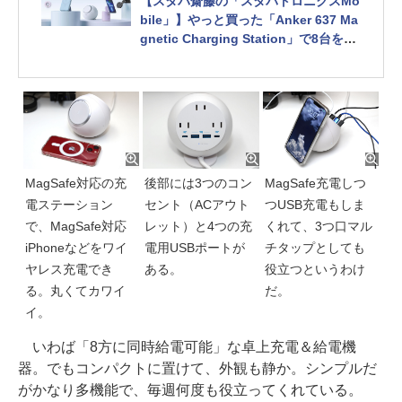
【スタパ齋藤の「スタパトロニクスMo
bile」】やっと買った「Anker 637 Ma
gnetic Charging Station」で8台を同
時充電！
MagSafe対応の充
後部には3つのコン
MagSafe充電しつ
電ステーション
セント（ACアウト
つUSB充電もしま
で、MagSafe対応
レット）と4つの充
くれて、3つ口マル
iPhoneなどをワイ
電用USBポートが
チタップとしても
ヤレス充電でき
ある。
役立つというわけ
る。丸くてカワイ
だ。
イ。
いわば「8方に同時給電可能」な卓上充電＆給電機
器。でもコンパクトに置けて、外観も静か。シンプルだ
がかなり多機能で、毎週何度も役立ってくれている。