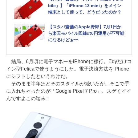
bile」】「iPhone 13 mini」をメイン
端末として使って、どうだったのか？
【スタパ齋藤のApple野郎】7月1日か
ら楽天モバイル回線の0円運用が不可能
になるけどぉ〜
結局、6月頃に電子マネーをiPhoneに移行。Edyだけコ
イン型Felicaで使うようにした。電子決済方法をiPhone
にシフトしたというわけだ。
そのまま半年ほどそのスタイルが続いたが、そこで手
に入れちゃったのが「Google Pixel 7 Pro」。スゲくイイ
んですよこの端末！