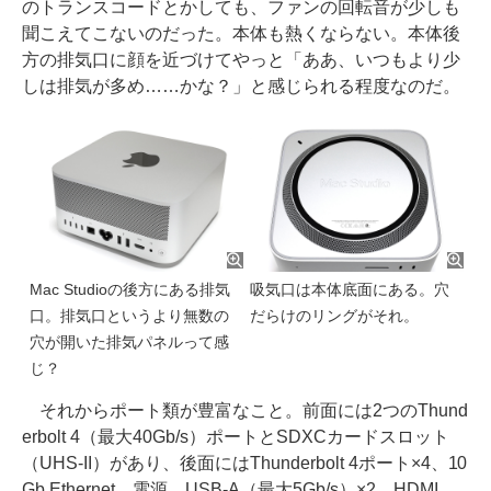
のトランスコードとかしても、ファンの回転音が少しも
聞こえてこないのだった。本体も熱くならない。本体後
方の排気口に顔を近づけてやっと「ああ、いつもより少
しは排気が多め……かな？」と感じられる程度なのだ。
Mac Studioの後方にある排気
吸気口は本体底面にある。穴
口。排気口というより無数の
だらけのリングがそれ。
穴が開いた排気パネルって感
じ？
それからポート類が豊富なこと。前面には2つのThund
erbolt 4（最大40Gb/s）ポートとSDXCカードスロット
（UHS-II）があり、後面にはThunderbolt 4ポート×4、10
Gb Ethernet、電源、USB-A（最大5Gb/s）×2、HDMI、