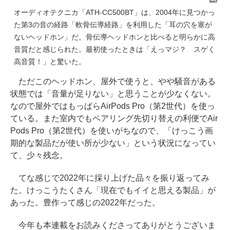
オーディオテクニカ「ATH-CC500BT」は、2004年に見つかっ
た第3の音の経路「軟骨伝導経路」を利用した「耳の穴を塞が
ないヘッドホン」だ。骨伝導ヘッドホンと比べると明らかに高
音質だと感じられた。最初使ったときは「えっマジ？ スゲく
高音質！」と驚いた。
ただこのヘッドホン、屋外で使うと、やや騒音がある
状態では「音量が足りない」と思うことが少なくない。
なので屋外ではもっぱらAirPods Pro（第2世代）を使っ
ている。また室内でもペアリング先切り替えの利便でAir
Pods Pro（第2世代）を使いがちなので、「けっこう画
期的な製品だが使い所が少ない」という状況になってい
て、少々残念。
てな感じで2022年に採り上げた品々を振り返ってみ
た。けっこうたくさん「現在でもイイと思える製品」が
あった。豊作って感じの2022年だった。
今年も本連載をお読みくださってありがとうございま