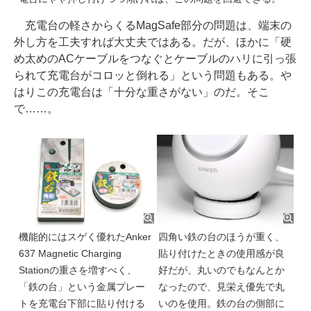
充電台の軽さからくるMagSafe部分の問題は、端末の
外し方を工夫すれば大丈夫ではある。だが、ほかに「硬
め太めのACケーブルをつなぐとケーブルのハリに引っ張
られて充電台がコロッと倒れる」という問題もある。や
はりこの充電台は「十分な重さがない」のだ。そこ
で……。
機能的にはスゲく優れたAnker
四角い鉄の台のほうが重く、
637 Magnetic Charging
貼り付けたときの使用感が良
Stationの重さを増すべく、
好だが、丸いのでもなんとか
「鉄の台」という金属プレー
なったので、見栄え優先で丸
トを充電台下部に貼り付ける
いのを使用。鉄の台の側部に