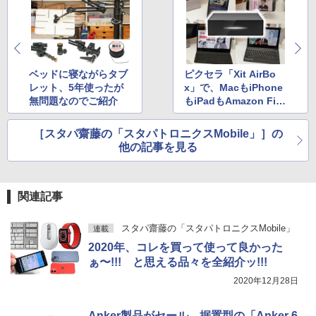
ベッドに寝ながらタブ
ピクセラ「Xit AirBo
レット、5年使ったが
x」で、MacもiPhone
無問題なのでご紹介
もiPadもAmazon Fire
HDも全部テレビにな
った！
［スタパ齋藤の「スタパトロニクスMobile」］の
他の記事を見る
関連記事
スタパ齋藤の「スタパトロニクスMobile」
連載
2020年、コレを買って使って良かった
ぁ〜!!! と思える品々を全紹介ッ!!!
2020年12月28日
Anker製品がセール、据置型の「Anker 6