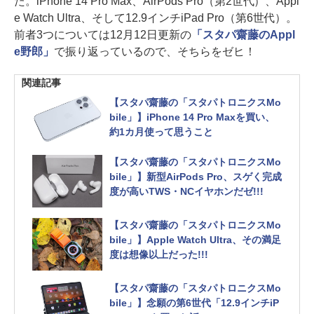
た。iPhone 14 Pro Max、AirPods Pro（第2世代）、Appl
e Watch Ultra、そして12.9インチiPad Pro（第6世代）。
前者3つについては12月12日更新の
「スタパ齋藤のAppl
e野郎」
で振り返っているので、そちらをゼヒ！
関連記事
【スタパ齋藤の「スタパトロニクスMo
bile」】iPhone 14 Pro Maxを買い、
約1カ月使って思うこと
【スタパ齋藤の「スタパトロニクスMo
bile」】新型AirPods Pro、スゲく完成
度が高いTWS・NCイヤホンだゼ!!!
【スタパ齋藤の「スタパトロニクスMo
bile」】Apple Watch Ultra、その満足
度は想像以上だった!!!
【スタパ齋藤の「スタパトロニクスMo
bile」】念願の第6世代「12.9インチiP