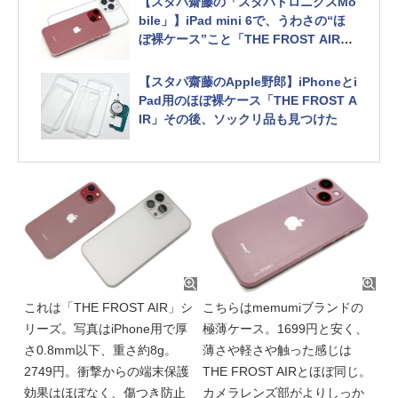
【スタパ齋藤の「スタパトロニクスMo
bile」】iPad mini 6で、うわさの“ほ
ぼ裸ケース”こと「THE FROST AIR」
を使う
【スタパ齋藤のApple野郎】iPhoneとi
Pad用のほぼ裸ケース「THE FROST A
IR」その後、ソックリ品も見つけた
これは「THE FROST AIR」シ
こちらはmemumiブランドの
リーズ。写真はiPhone用で厚
極薄ケース。1699円と安く、
さ0.8mm以下、重さ約8g。
薄さや軽さや触った感じは
2749円。衝撃からの端末保護
THE FROST AIRとほぼ同じ。
効果はほぼなく、傷つき防止
カメラレンズ部がよりしっか