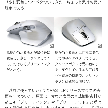
り少し変色しつつベタついてきた。ちょっと気持ち悪い
現象である。
親指が当たる箇所が薄茶色に
指が当たる箇所は同様に変色
変色し、少しベタベタしてく
してややベタベタしてくる。
る。おそらくブリーディング
クリックボタンは元の色のま
だと思う。
ま。変色しているエリアはラ
バー質感の樹脂で、クリック
ボタンは硬質な樹脂だ。
以前に使っていた2つのMASTERシリーズマウスの表
面もベタついた。原因は、マウス表面の合成樹脂素材が
起こす「ブリーディング」や「ブリードアウト」と呼ば
れる現象だと思われる（bleedとは「血が出る」「樹液が