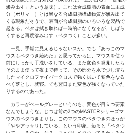
滲み出す」という意味）。これは合成樹脂の表面に主成
分（ポリマー）とは異なる合成樹脂構成物質が滲み出て
くる現象だそうで、表面が合成樹脂のいろいろな製品で
起きる。ベタは拭き取れば一時的になくなるが、しばら
くすると再度滲み出す（ベタつく）ことが多い。
一見、手垢に見えるじゃないスか。でも「あっこのマ
ウスもベタつき始めた」と思ってからは、マウスを使う
前にしっかり手洗いをしている。また変色を発見したら
そのまま使って夜まで待って、その部分を水で少し濡ら
したマイクロファイバークロスで強く拭いて変色をなる
べく落とし、就寝。でも翌日また変色が強くなっていた
りするのであった。
カラーがペールグレーというのも、変色が目立つ要素
なんでしょうな。じつは前の2つのMASTERシリーズマ
ウスのベタつきよりも、このマウスのベタつきのほうが
「ややアッサリしている」という印象。触ると「ベタつ
いて……るのか、な？ あぁ少しベタついてるか」みた