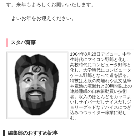
す。来年もよろしくお願いいたします。
よいお年をお迎えください。
スタパ齋藤
1964年8月28日デビュー。中学
生時代にマイコン野郎と化し、
高校時代にコンピュータ野郎と
化し、大学時代にコンピュータ
ゲーム野郎となって道を誤る。
特技は太股の肉離れや乱文乱筆
や電池の液漏れと20時間以上の
連続睡眠の自称衝動買い技術
者。収入のほとんどをカッコよ
いしサイバーだしナイスだしジ
ョリーグッドなデバイスにつぎ
込みつつライター稼業に勤し
む。
編集部のおすすめ記事