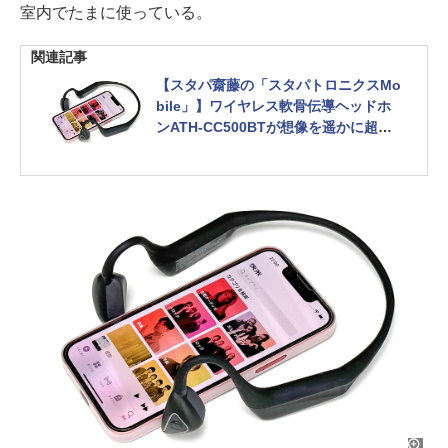
室内でたまに使っている。
関連記事
【スタパ齋藤の「スタパトロニクスMo
bile」】ワイヤレス軟骨伝導ヘッドホ
ンATH-CC500BTが想像を遥かに超え
ていた!!!