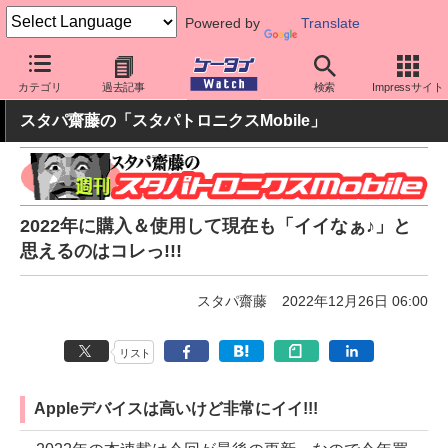
Powered by
Translate
ケータイ Watch
OS
iPhone (iOS)
iPhone本体
カテゴリ
過去記事
検索
Impressサイト
スタパ齋藤の「スタパトロニクスMobile」
2022年に購入＆使用して現在も「イイなぁ♪」と
思えるのはコレっ!!!
スタパ齋藤
2022年12月26日 06:00
リスト
Appleデバイスは高いけど非常にイイ!!!