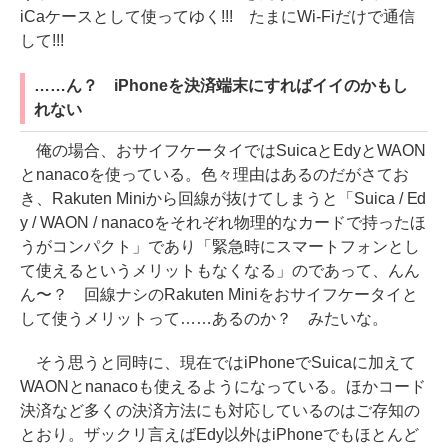
iCaケースとして使ってゆく!!! たまにWi-Fiだけで通信
して!!!
……ん？ iPhoneを決済端末にすればイイのかもし
れない
俺の場合、おサイフケータイではSuicaとEdyとWAON
とnanacoを使っている。色々理由はあるのだがさてお
き、Rakuten Miniから回線が抜けてしまうと「Suica / Ed
y / WAON / nanacoをそれぞれ物理的なカードで持ったほ
うがコンパクト」であり「緊急時にスマートフォンとし
て使えるというメリットもなくなる」のであって、んん
ん〜？ 回線ナシのRakuten Miniをおサイフケータイと
して使うメリットって……あるのか？ みたいな。
そう思うと同時に、現在ではiPhoneでSuicaに加えて
WAONとnanacoも使えるようになっている。ほかコード
決済など多くの決済方法にも対応しているのはご存知の
とおり。ザックリ言えばEdy以外はiPhoneでもほとんど