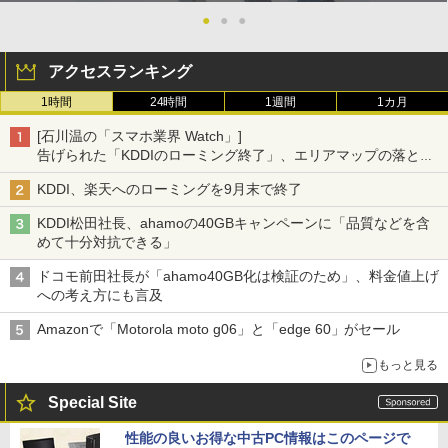
●
●
●
アクセスランキング
1時間
24時間
1週間
1カ月
[石川温の「スマホ業界 Watch」]
告げられた「KDDIのローミング終了」、エリアマップの落とし
穴と楽天モバイルの課題
KDDI、楽天へのローミングを9月末で終了
KDDI松田社長、ahamoの40GBキャンペーンに「品質などを含
めて十分対抗できる」
ドコモ前田社長が「ahamo40GB化は検証のため」、料金値上げ
への考え方にも言及
Amazonで「Motorola moto g06」と「edge 60」がセール
もっと見る
Special Site
性能の良いお得な中古PC情報はこのページで