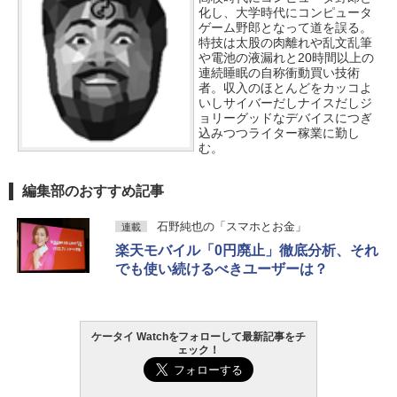
化し、大学時代にコンピュータ
ゲーム野郎となって道を誤る。
特技は太股の肉離れや乱文乱筆
や電池の液漏れと20時間以上の
連続睡眠の自称衝動買い技術
者。収入のほとんどをカッコよ
いしサイバーだしナイスだしジ
ョリーグッドなデバイスにつぎ
込みつつライター稼業に勤し
む。
編集部のおすすめ記事
石野純也の「スマホとお金」
連載
楽天モバイル「0円廃止」徹底分析、それ
でも使い続けるべきユーザーは？
ケータイ Watchをフォローして最新記事をチ
ェック！