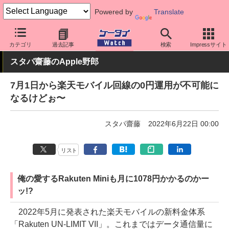
Powered by
Translate
ケータイ Watch
格安スマホ/格安SIM
格安SIM/MVNO
楽天モバ
カテゴリ
過去記事
検索
Impressサイト
スタパ齋藤のApple野郎
7月1日から楽天モバイル回線の0円運用が不可能に
なるけどぉ〜
スタパ齋藤
2022年6月22日 00:00
リスト
俺の愛するRakuten Miniも月に1078円かかるのかー
ッ!?
2022年5月に発表された楽天モバイルの新料金体系
「Rakuten UN-LIMIT VII」。これまではデータ通信量に