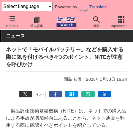
Powered by
Translate
ケータイ Watch
業界動向
技術
カテゴリ
過去記事
検索
Impressサイト
ニュース
ネットで「モバイルバッテリー」などを購入する
際に気を付けるべき4つのポイント、NITEが注意
を呼びかけ
間島 知優
2025年1月30日 16:24
リスト
製品評価技術基盤機構（NITE）は、ネットでの購入品
による事故が増加傾向にあることから、ネット通販を利
用する際に確認すべきポイントを紹介している。