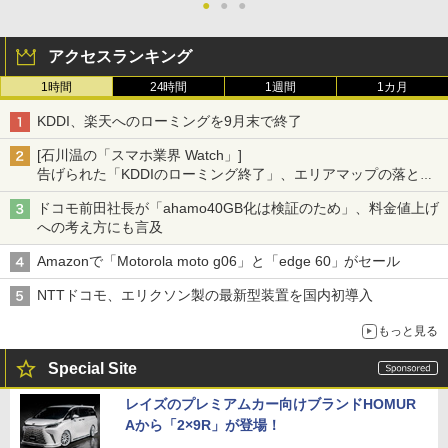
●
●
●
アクセスランキング
1時間
24時間
1週間
1カ月
KDDI、楽天へのローミングを9月末で終了
[石川温の「スマホ業界 Watch」]
告げられた「KDDIのローミング終了」、エリアマップの落とし
穴と楽天モバイルの課題
ドコモ前田社長が「ahamo40GB化は検証のため」、料金値上げ
への考え方にも言及
Amazonで「Motorola moto g06」と「edge 60」がセール
NTTドコモ、エリクソン製の最新型装置を国内初導入
もっと見る
Special Site
レイズのプレミアムカー向けブランドHOMUR
Aから「2×9R」が登場！