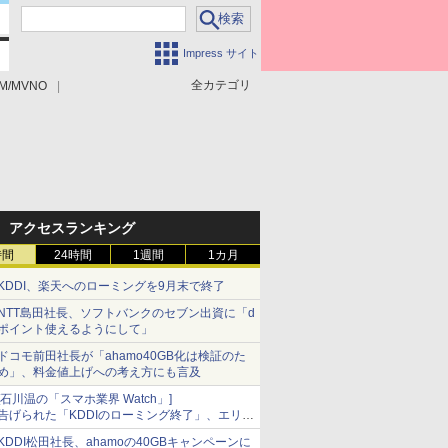
Impress サイト
全カテゴリ
M/MVNO
アクセスランキング
時間
24時間
1週間
1カ月
KDDI、楽天へのローミングを9月末で終了
NTT島田社長、ソフトバンクのセブン出資に「d
ポイント使えるようにして」
ドコモ前田社長が「ahamo40GB化は検証のた
め」、料金値上げへの考え方にも言及
[石川温の「スマホ業界 Watch」]
告げられた「KDDIのローミング終了」、エリア
マップの落とし穴と楽天モバイルの課題
KDDI松田社長、ahamoの40GBキャンペーンに