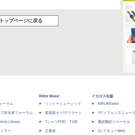
トップページに戻る
Rittor Music
イカロス出版
dフォーラム
リットーミュージック
AIRLINEweb
ップ担当者フォーラム
楽器探そう!デジマート
Jディフェンスニュー
ness Library
TシャツPOD T-OD
通訳翻訳ジャーナル
セミナー
立東舎
JレスキューWeb