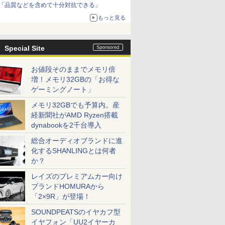
「品質などを含めて十分対抗できる」
もっと見る
Special Site
お値段そのままでメモリ倍
増！メモリ32GBの「お得な
ゲーミングノート」
メモリ32GBでも予算内。産
経新聞社がAMD Ryzen搭載
dynabookを2千台導入
総合オーディオブランドに進
化するSHANLINGとは何者
か？
レイズのプレミアムカー向け
ブランドHOMURAから
「2×9R」が登場！
SOUNDPEATSのイヤカフ型
イヤフォン「UU2イヤーカ