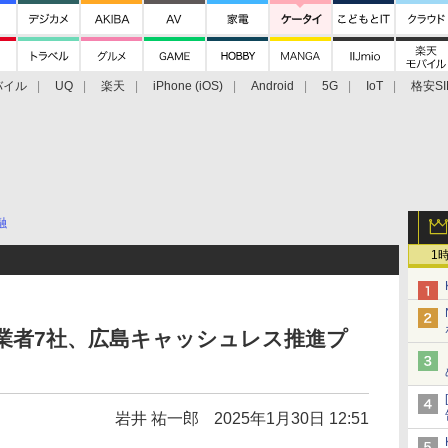
バイル
UQ
楽天
iPhone (iOS)
Android
5G
IoT
格安SI
アクセサリー
業界動向
法人向け
最新技術/その他
融
1
決済業者7社、広島キャッシュレス推進プ
岩井 祐一郎
2025年1月30日 12:51