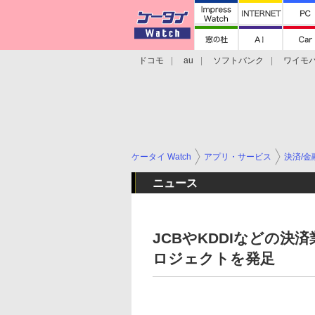
ドコモ
au
ソフトバンク
ワイモ
格安スマホ/SIMフリースマホ
周辺機器/
ケータイ Watch
アプリ・サービス
決済/金
ニュース
JCBやKDDIなどの
ロジェクトを発足