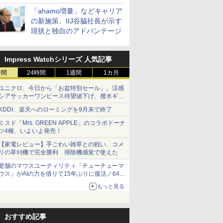
「ahamo増量」などキャリア
の新施策、IIJ谷脇社長が示す
現状と独自のアドバンテージ
Impress Watchシリーズ 人気記事
時間
24時間
1週間
1カ月
ユニクロ、今日から「お盆特別セール」。涼感
シアサッカーワンピース待望値下げ、撥水ギア
ショーツは1990円に
KDDI、楽天へのローミングを9月末で終了
ミスド「Mrs. GREEN APPLE」のコラボドーナ
ツ4種、いよいよ発売！
【家電レビュー】手ごわい雑草との戦い、コメ
リの草刈機で完全勝利 掃除機感覚で使えた
老舗のマウスユーティリティ「チューチューマ
ウス」がAIの力を借りて15年ぶりに復活／64bit
化、Windows 10/11、「Chrome」も走り回
もっと見る
る。復活記念で2026年末まで500円
おすすめ記事