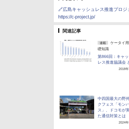
🔗広島キャッシュレス推進プロジェクト-Hi
https://c-project.jp/
関連記事
ケータイ用
連載
礎知識
第866回：キャ
レス推進協議会 
2018
中四国最大の野
クフェス「モン
ス」、ドコモが
た通信対策とは
2024