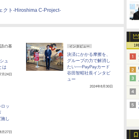
roshima C-Project-
1
語の基
インタビュー
決済にかかる摩擦を、
グループの力で解消し
ッシュ
たい──PayPayカード
とは
谷田智昭社長インタビ
年7月24日
ュー
2024年8月30日
外ロッ
バ
実施し
年8月27日