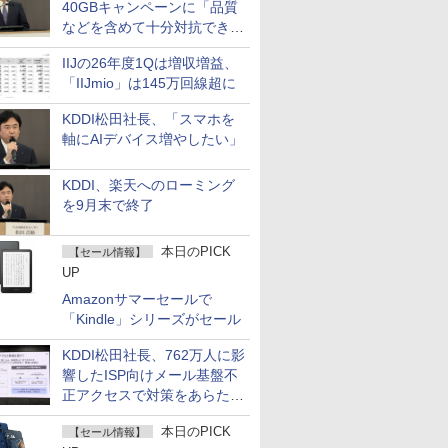
40GBキャンペーンに「品質
などを含めて十分対抗でき
る」
IIJの26年度1Qは増収増益、
「IIJmio」は145万回線超に
KDDI松田社長、「スマホを
軸にAIデバイス増やしたい」
KDDI、楽天へのローミング
を9月末で終了
本日のPICK
【セール情報】
UP
Amazonサマーセールで
「Kindle」シリーズがセール
KDDI松田社長、762万人に影
響したISP向けメール基盤不
正アクセスで対策をあらため
て説明
本日のPICK
【セール情報】