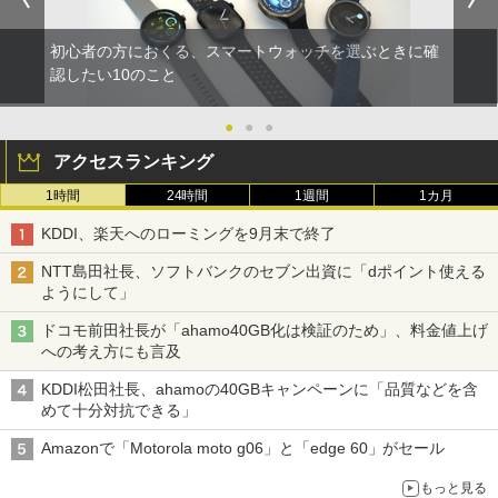
初心者の方におくる、スマートウォッチを選ぶときに確
認したい10のこと
●
●
●
アクセスランキング
1時間
24時間
1週間
1カ月
KDDI、楽天へのローミングを9月末で終了
NTT島田社長、ソフトバンクのセブン出資に「dポイント使える
ようにして」
ドコモ前田社長が「ahamo40GB化は検証のため」、料金値上げ
への考え方にも言及
KDDI松田社長、ahamoの40GBキャンペーンに「品質などを含
めて十分対抗できる」
Amazonで「Motorola moto g06」と「edge 60」がセール
もっと見る