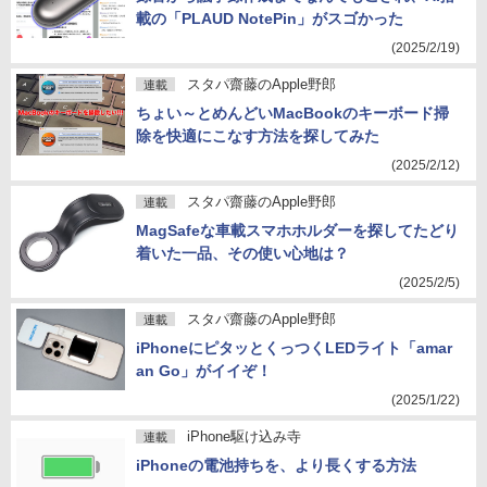
載の「PLAUD NotePin」がスゴかった
(2025/2/19)
スタパ齋藤のApple野郎
連載
ちょい～とめんどいMacBookのキーボード掃
除を快適にこなす方法を探してみた
(2025/2/12)
スタパ齋藤のApple野郎
連載
MagSafeな車載スマホホルダーを探してたどり
着いた一品、その使い心地は？
(2025/2/5)
スタパ齋藤のApple野郎
連載
iPhoneにピタッとくっつくLEDライト「amar
an Go」がイイぞ！
(2025/1/22)
iPhone駆け込み寺
連載
iPhoneの電池持ちを、より長くする方法