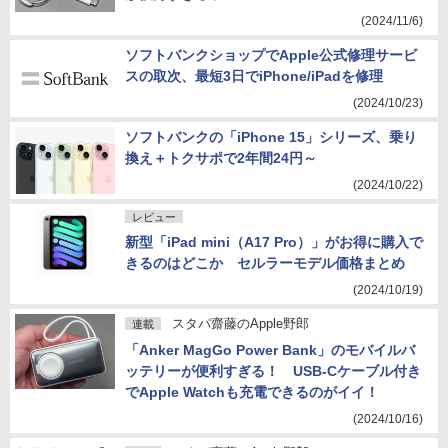
(2024/11/6)
ソフトバンクショップでApple公式修理サービ
スの取次、最短3日でiPhone/iPadを修理
(2024/10/23)
ソフトバンクの「iPhone 15」シリーズ、乗り
換え＋トクサポで2年間24円～
(2024/10/22)
レビュー
新型「iPad mini（A17 Pro）」がお得に購入で
きるのはどこか セルラーモデル価格まとめ
(2024/10/19)
スタパ齋藤のApple野郎
連載
「Anker MagGo Power Bank」のモバイルバ
ッテリーが便利すぎる！ USB-Cケーブル付き
でApple Watchも充電できるのがイイ！
(2024/10/16)