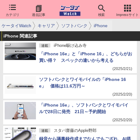
カテゴリ
過去記事
検索
Impressサイト
ケータイWatch
キャリア
ソフトバンク
iPhone
iPhone 関連記事
iPhone駆け込み寺
連載
「iPhone 16e」と「iPhone 16」、どちらがお
買い得？ スペックの違いから考える
(2025/2/21)
ソフトバンクとワイモバイルの「iPhone 16
e」 価格は11.6万円～
(2025/2/20)
「iPhone 16e」、ソフトバンクとワイモバイ
ルで28日に発売 21日～予約開始
(2025/2/20)
スタパ齋藤のApple野郎
連載
録音から議事録作成までなんでもござれ、AI搭