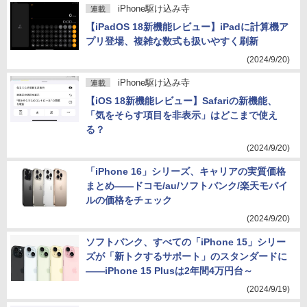
iPhone駆け込み寺
連載
【iPadOS 18新機能レビュー】iPadに計算機ア
プリ登場、複雑な数式も扱いやすく刷新
(2024/9/20)
iPhone駆け込み寺
連載
【iOS 18新機能レビュー】Safariの新機能、
「気をそらす項目を非表示」はどこまで使え
る？
(2024/9/20)
「iPhone 16」シリーズ、キャリアの実質価格
まとめ――ドコモ/au/ソフトバンク/楽天モバイ
ルの価格をチェック
(2024/9/20)
ソフトバンク、すべての「iPhone 15」シリー
ズが「新トクするサポート」のスタンダードに
――iPhone 15 Plusは2年間4万円台～
(2024/9/19)