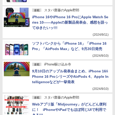
スタパ齋藤のApple野郎
連載
iPhone 16やiPhone 16 ProにApple Watch Se
ries 10――Appleの新製品発表会、感想を語っ
てゆきたいッ!!!
(2024/9/11)
ソフトバンクから「iPhone 16」「iPhone 16
Pro」「AirPods Max」など、9月20日発売
(2024/9/10)
iPhone駆け込み寺
連載
9月10日のアップル発表会まとめ、iPhone 16/i
Phone 16 ProシリーズやAirPods 4、Apple In
telligenceなどが一挙発表
(2024/9/10)
スタパ齋藤のApple野郎
連載
Webアプリ版「Midjourney」がどんどん便利
に！ iPhoneやiPadでもほぼ同じUIで利用で