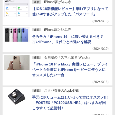
iPhone駆け込み寺
連載
【iOS 18新機能レビュー】単独アプリになって
使いやすさがアップした「パスワード」
(2024/9/19)
iPhone駆け込み寺
連載
そろそろ「iPhone 16」に買い替えるべき？
古いiPhone、世代ごとの違いを解説
(2024/9/19)
石川温の「スマホ業界 Watch」
連載
「iPhone 16 Pro Max」実機レビュー、プライ
ベートも仕事にもiPhoneをヘビーに使う人に
オススメしたい一台
(2024/9/18)
スタパ齋藤のApple野郎
連載
手元にボリュームほしいゼって方にオススメ!!!
FOSTEX「PC100USB-HR2」はつまみが回
しやすくて超便利！