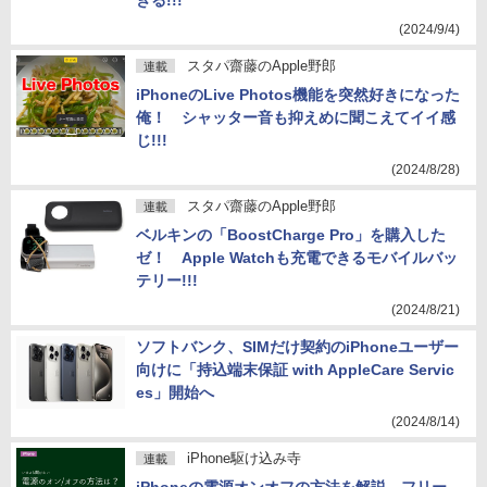
きる!!!
(2024/9/4)
スタパ齋藤のApple野郎
連載
iPhoneのLive Photos機能を突然好きになった
俺！ シャッター音も抑えめに聞こえてイイ感
じ!!!
(2024/8/28)
スタパ齋藤のApple野郎
連載
ベルキンの「BoostCharge Pro」を購入した
ゼ！ Apple Watchも充電できるモバイルバッ
テリー!!!
(2024/8/21)
ソフトバンク、SIMだけ契約のiPhoneユーザー
向けに「持込端末保証 with AppleCare Servic
es」開始へ
(2024/8/14)
iPhone駆け込み寺
連載