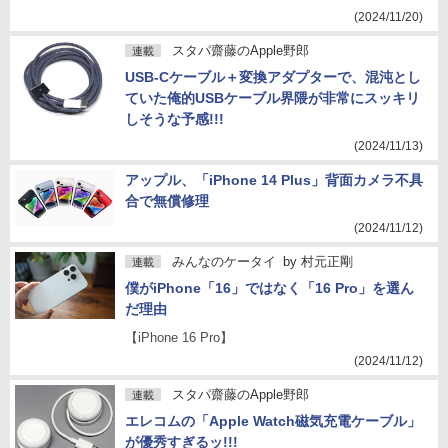
(2024/11/20)
スタパ齋藤のApple野郎
連載
USB-Cケーブル＋変換アダプターで、混沌とし
ていた俺的USBケーブル界隈が非常にスッキリ
しそうな予感!!!
(2024/11/13)
アップル、「iPhone 14 Plus」背面カメラ不具
合で無償修理
(2024/11/12)
みんなのケータイ
by
村元正剛
連載
僕がiPhone「16」ではなく「16 Pro」を選ん
だ理由
【iPhone 16 Pro】
(2024/11/12)
スタパ齋藤のApple野郎
連載
エレコムの「Apple Watch磁気充電ケーブル」
が優秀すぎるッ!!!