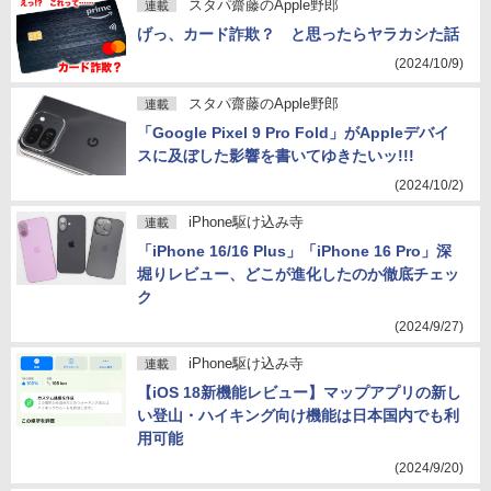
スタパ齋藤のApple野郎
連載
げっ、カード詐欺？ と思ったらヤラカシた話
(2024/10/9)
スタパ齋藤のApple野郎
連載
「Google Pixel 9 Pro Fold」がAppleデバイ
スに及ぼした影響を書いてゆきたいッ!!!
(2024/10/2)
iPhone駆け込み寺
連載
「iPhone 16/16 Plus」「iPhone 16 Pro」深
堀りレビュー、どこが進化したのか徹底チェッ
ク
(2024/9/27)
iPhone駆け込み寺
連載
【iOS 18新機能レビュー】マップアプリの新し
い登山・ハイキング向け機能は日本国内でも利
用可能
(2024/9/20)