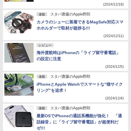
(2024/12/18)
スタパ齋藤のApple野郎
連載
カメラのシューに装着できるMagSafe対応スマ
ホホルダーで取材が超捗る!!!
(2024/12/11)
レビュー
海外渡航時はiPhoneの「ライブ留守番電話」
の設定に注意
(2024/12/5)
スタパ齋藤のApple野郎
連載
iPhoneとApple Watchでスマートな“猫サイク
リング”を追求！
(2024/12/4)
スタパ齋藤のApple野郎
連載
最新OSでiPhoneの通話系機能が強化！ 「通
話録音」に「ライブ留守番電話」が超便利だ
ゼ!!!