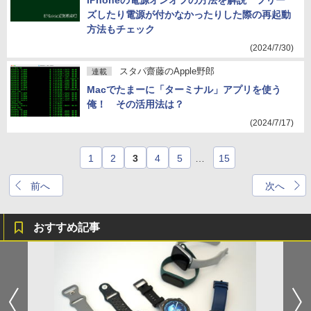
iPhoneの電源オンオフの方法を解説 フリー
ズしたり電源が付かなかったりした際の再起動
方法もチェック
(2024/7/30)
スタパ齋藤のApple野郎
連載
Macでたまーに「ターミナル」アプリを使う
俺！ その活用法は？
(2024/7/17)
1
2
3
4
5
…
15
前へ
次へ
おすすめ記事