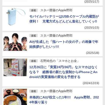
(2025/1/17)
スタパ齋藤のApple野郎
連載
モバイルバッテリーはUSB-Cケーブル内蔵型が
便利！ 充電方式もどんどん進化していくッ‼
(2025/1/15)
スタパ齋藤のApple野郎
連載
AIが生成した「指ハートの女の子」の画像で年
始挨拶がしたいッ!!!
(2025/1/8)
石野純也の「スマホとお金」
連載
12月26日に「実質24円/36円」なスマホはなく
なる？ 総務省の新たな規制からiPhoneとAn
droidの実質価格の変化を予想する
(2024/12/19)
スタパ齋藤のApple野郎
連載
本格的にAIが役立った1年!!! Apple野郎、202
4年振り返り