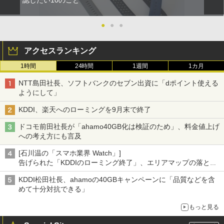
●
●
●
アクセスランキング
1時間
24時間
1週間
1カ月
NTT島田社長、ソフトバンクのセブン出資に「dポイント使える
ようにして」
KDDI、楽天へのローミングを9月末で終了
ドコモ前田社長が「ahamo40GB化は検証のため」、料金値上げ
への考え方にも言及
[石川温の「スマホ業界 Watch」]
告げられた「KDDIのローミング終了」、エリアマップの落とし
穴と楽天モバイルの課題
KDDI松田社長、ahamoの40GBキャンペーンに「品質などを含
めて十分対抗できる」
もっと見る