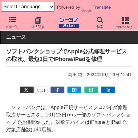
Powered by
Translate
ケータイ Watch
キャリア
ソフトバンク
iPhone
カテゴリ
過去記事
検索
Impressサイト
ニュース
ソフトバンクショップでApple公式修理サービス
の取次、最短3日でiPhone/iPadを修理
島田 純
2024年10月23日 12:41
リスト
ソフトバンクは、Apple正規サービスプロバイダ修理
取次サービスを、10月23日から一部のソフトバンクショ
ップで提供開始した。対象デバイスはiPhoneとiPadで、
対象店舗数は40店舗。