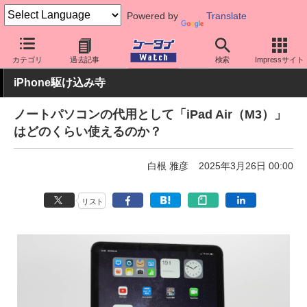
Powered by
Translate
ケータイ Watch
OS
iPhone (iOS)
iPad
カテゴリ
過去記事
検索
Impressサイト
iPhone駆け込み寺
ノートパソコンの代用として「iPad Air（M3）」
はどのくらい使えるのか？
白根 雅彦
2025年3月26日 00:00
リスト