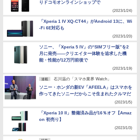
りドコモオンラインショップで
(2023/1/24)
「Xperia 1 IV XQ-CT44」がAndroid 13に、Wi
-Fi 6E対応も
(2023/1/20)
ソニー、「Xperia 5 IV」の“SIMフリー版”を2
月に発売――クリエイター体験を追求した機
能・性能が12万円前後で
(2023/1/19)
石川温の「スマホ業界 Watch」
連載
ソニー・ホンダの新EV「AFEELA」はスマホを
作ってきたソニーだからこそ生まれたクルマだ
(2023/1/5)
「Xperia 10 II」整備済み品が16％オフ【Amaz
on 初売り】
(2023/1/3)