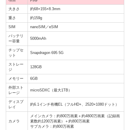
項目
内容
大きさ
約68×155×8.3mm
重さ
約159g
SIM
nanoSIM／eSIM
バッテリ
5000mAh
ー容量
チップセ
Snapdragon 695 5G
ット
ストレー
128GB
ジ
メモリー
6GB
外部スト
microSDXC（最大1TB）
レージ
ディスプ
約6.1インチ有機EL（フルHD+、2520×1080ドット）
レイ
メインカメラ：約800万画素＋約4800万画素（記録画
カメラ
素数約1200万画素）＋約800万画素
サブカメラ：約800万画素