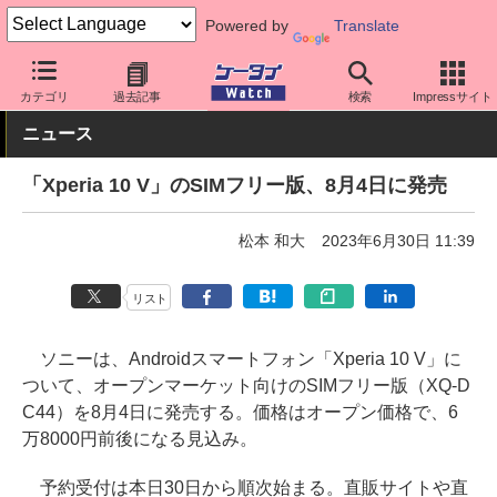
Powered by
Translate
ケータイ Watch
OS
Android
Xperia
カテゴリ
過去記事
検索
Impressサイト
ニュース
「Xperia 10 V」のSIMフリー版、8月4日に発売
松本 和大
2023年6月30日 11:39
リスト
ソニーは、Androidスマートフォン「Xperia 10 V」に
ついて、オープンマーケット向けのSIMフリー版（XQ-D
C44）を8月4日に発売する。価格はオープン価格で、6
万8000円前後になる見込み。
予約受付は本日30日から順次始まる。直販サイトや直