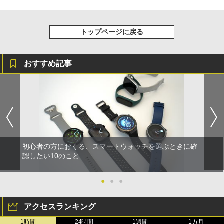
トップページに戻る
おすすめ記事
初心者の方におくる、スマートウォッチを選ぶときに確
認したい10のこと
●
●
●
アクセスランキング
1時間
24時間
1週間
1カ月