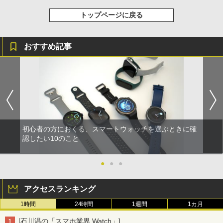
トップページに戻る
おすすめ記事
初心者の方におくる、スマートウォッチを選ぶときに確
認したい10のこと
●
●
●
アクセスランキング
1時間
24時間
1週間
1カ月
[石川温の「スマホ業界 Watch」]