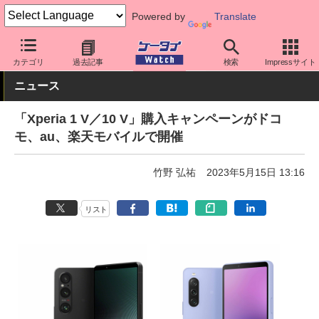
Powered by
Translate
ケータイ Watch
OS
Android
Xperia
カテゴリ
過去記事
検索
Impressサイト
ニュース
「Xperia 1 V／10 V」購入キャンペーンがドコ
モ、au、楽天モバイルで開催
竹野 弘祐
2023年5月15日 13:16
リスト