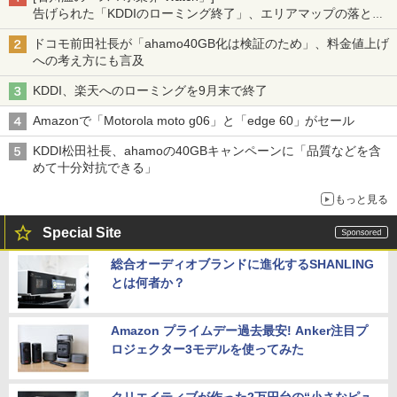
告げられた「KDDIのローミング終了」、エリアマップの落とし
穴と楽天モバイルの課題
ドコモ前田社長が「ahamo40GB化は検証のため」、料金値上げ
への考え方にも言及
KDDI、楽天へのローミングを9月末で終了
Amazonで「Motorola moto g06」と「edge 60」がセール
KDDI松田社長、ahamoの40GBキャンペーンに「品質などを含
めて十分対抗できる」
もっと見る
Special Site
総合オーディオブランドに進化するSHANLING
とは何者か？
Amazon プライムデー過去最安! Anker注目プ
ロジェクター3モデルを使ってみた
クリエイティブが作った2万円台の“小さなピュ