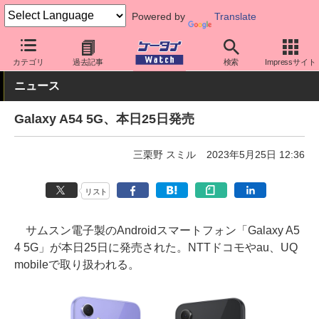
Powered by
Translate
ケータイ Watch
キャリア
ドコモ
Galaxy
カテゴリ
過去記事
検索
Impressサイト
ニュース
Galaxy A54 5G、本日25日発売
三栗野 スミル
2023年5月25日 12:36
リスト
サムスン電子製のAndroidスマートフォン「Galaxy A5
4 5G」が本日25日に発売された。NTTドコモやau、UQ
mobileで取り扱われる。