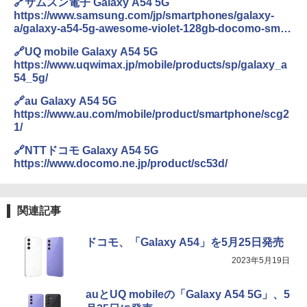
🔗サムスン電子 Galaxy A54 5G
https://www.samsung.com/jp/smartphones/galaxy-
a/galaxy-a54-5g-awesome-violet-128gb-docomo-sm-
a546dlvbdcm/
🔗UQ mobile Galaxy A54 5G
https://www.uqwimax.jp/mobile/products/sp/galaxy_a
54_5g/
🔗au Galaxy A54 5G
https://www.au.com/mobile/product/smartphone/scg2
1/
🔗NTTドコモ Galaxy A54 5G
https://www.docomo.ne.jp/product/sc53d/
関連記事
ドコモ、「Galaxy A54」を5月25日発売
2023年5月19日
auとUQ mobileの「Galaxy A54 5G」、5