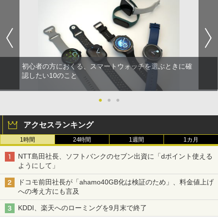
初心者の方におくる、スマートウォッチを選ぶときに確
認したい10のこと
●
●
●
アクセスランキング
1時間
24時間
1週間
1カ月
NTT島田社長、ソフトバンクのセブン出資に「dポイント使える
ようにして」
ドコモ前田社長が「ahamo40GB化は検証のため」、料金値上げ
への考え方にも言及
KDDI、楽天へのローミングを9月末で終了