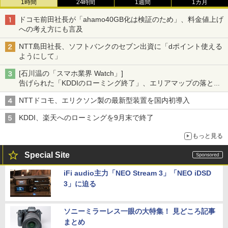
1時間
24時間
1週間
1カ月
ドコモ前田社長が「ahamo40GB化は検証のため」、料金値上げ
への考え方にも言及
NTT島田社長、ソフトバンクのセブン出資に「dポイント使える
ようにして」
[石川温の「スマホ業界 Watch」]
告げられた「KDDIのローミング終了」、エリアマップの落とし
穴と楽天モバイルの課題
NTTドコモ、エリクソン製の最新型装置を国内初導入
KDDI、楽天へのローミングを9月末で終了
もっと見る
Special Site
iFi audio主力「NEO Stream 3」「NEO iDSD
3」に迫る
ソニーミラーレス一眼の大特集！ 見どころ記事
まとめ