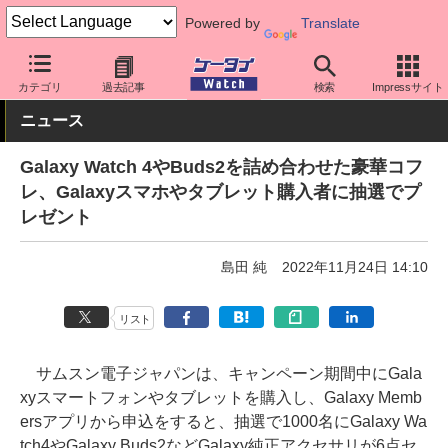
Powered by
Translate
ケータイ Watch
キャリア
ドコモ
Galaxy
カテゴリ
過去記事
検索
Impressサイト
ニュース
Galaxy Watch 4やBuds2を詰め合わせた豪華コフ
レ、Galaxyスマホやタブレット購入者に抽選でプ
レゼント
島田 純
2022年11月24日 14:10
リスト
サムスン電子ジャパンは、キャンペーン期間中にGala
xyスマートフォンやタブレットを購入し、Galaxy Memb
ersアプリから申込をすると、抽選で1000名にGalaxy Wa
tch4やGalaxy Buds2などGalaxy純正アクセサリが6点セ