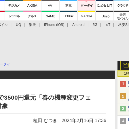
バイル
UQ
楽天
iPhone (iOS)
Android
5G
IoT
格安SI
アクセサリー
業界動向
法人向け
最新技術/その他
ータイ
1
で3500円還元「春の機種変更フェ
対象
植田 むつき
2024年2月16日 17:36