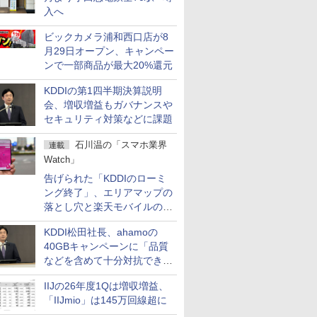
入へ
ビックカメラ浦和西口店が8
月29日オープン、キャンペー
ンで一部商品が最大20%還元
KDDIの第1四半期決算説明
会、増収増益もガバナンスや
セキュリティ対策などに課題
石川温の「スマホ業界
連載
Watch」
告げられた「KDDIのローミ
ング終了」、エリアマップの
落とし穴と楽天モバイルの課
題
KDDI松田社長、ahamoの
40GBキャンペーンに「品質
などを含めて十分対抗でき
る」
IIJの26年度1Qは増収増益、
「IIJmio」は145万回線超に