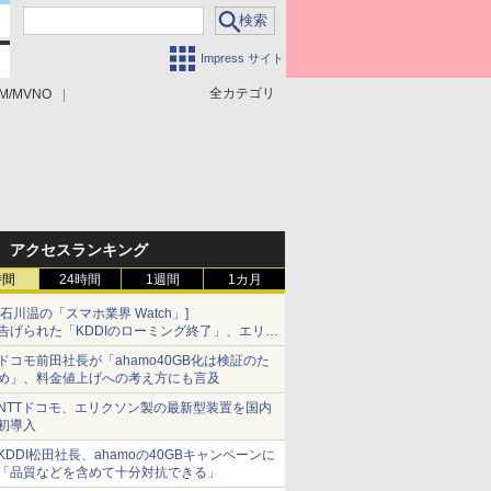
Impress サイト
全カテゴリ
M/MVNO
アクセスランキング
時間
24時間
1週間
1カ月
[石川温の「スマホ業界 Watch」]
告げられた「KDDIのローミング終了」、エリア
マップの落とし穴と楽天モバイルの課題
ドコモ前田社長が「ahamo40GB化は検証のた
め」、料金値上げへの考え方にも言及
NTTドコモ、エリクソン製の最新型装置を国内
初導入
KDDI松田社長、ahamoの40GBキャンペーンに
「品質などを含めて十分対抗できる」