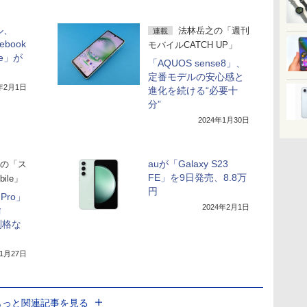
ル、
法林岳之の「週刊
連載
ebook
モバイルCATCH UP」
le」が
「AQUOS sense8」、
定番モデルの安心感と
4年2月1日
進化を続ける“必要十
分”
2024年1月30日
auが「Galaxy S23
の「ス
FE」を9日発売、8.8万
ile」
円
8 Pro」
2024年2月1日
愉
別格な
11月27日
もっと関連記事を見る