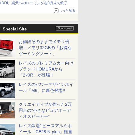
KDDI、楽天へのローミングを9月末で終了
もっと見る
Special Site
お値段そのままでメモリ倍
増！メモリ32GBの「お得な
ゲーミングノート」
レイズのプレミアムカー向け
ブランドHOMURAから
「2×9R」が登場！
レイズのパワーデザインホイ
ール「M6」に新色登場!!
クリエイティブが作った2万
円台の“小さなピュアオーデ
ィオスピーカー”
レイズ鍛造1ピースアルミホ
イール「CE28 N-plus」軽量