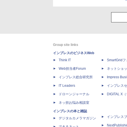
Group site links
インプレスのビジネスWeb
Think IT
SmartGri
Web担当者Forum
ネットショ
インプレス総合研究所
Impress Busi
IT Leaders
インプレス
ドローンジャーナル
DIGITAL
ネッ担お悩み相談室
インプレスの本と雑誌
インプレス
デジタルカメラマガジン
NextPublish
できるネット