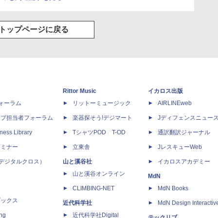
トップページに戻る
Rittor Music
イカロス出版
dフォーラム
リットーミュージック
AIRLINEweb
ップ担当者フォーラム
楽器探そう!デジマート
Jディフェンスニュー
ness Library
TシャツPOD T-OD
通訳翻訳ジャーナル
セミナー
立東舎
JレスキューWeb
 X（デジタルクロス）
山と溪谷社
イカロスアカデミー
山と溪谷オンライン
MdN
CLIMBING-NET
MdN Books
ブックス
近代科学社
MdN Design Interactiv
ing
近代科学社Digital
テックリブ