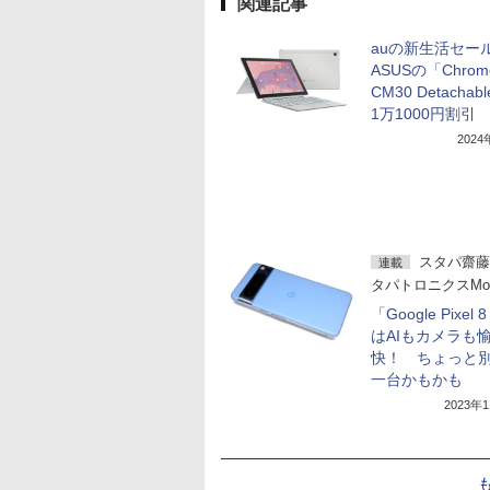
関連記事
auの新生活セー
ASUSの「Chrom
CM30 Detachab
1万1000円割引
202
スタパ齋藤
連載
タパトロニクスMob
「Google Pixel 
はAIもカメラも
快！ ちょっと
一台かもかも
2023年