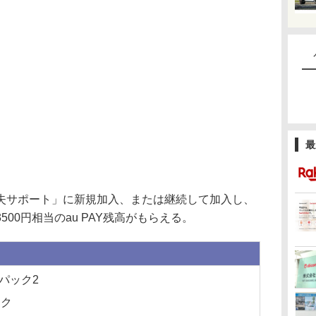
最
サポート」に新規加入、または継続して加入し、
00円相当のau PAY残高がもらえる。
Rパック2
ック