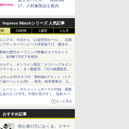
楽天モバイル、「Android
17」の対象製品を案内
Impress Watchシリーズ 人気記事
時間
24時間
1週間
1カ月
ユニクロ、今日から「お盆特別セール」。涼感
シアサッカーワンピース待望値下げ、撥水ギア
ショーツは1990円に
東映の歴代オープニング映像がカプセルトイ
に。全5種で8月下旬発売
カルディ、オンライン限定「ネコバッグ＆タン
ブラーセット」を一般販売。7月の抽選販売の
当選無効分
はやぶさ50％オフの「新幹線eチケット（トク
だ値スペシャル28）」発売。秋冬乗車分、えき
ねっと限定
「ムーミン」大小メッシュポーチが付録、素敵
なあの人 11月号。中身が見やすく、温泉スパに
も使える
もっと見る
おすすめ記事
初心者の方におくる、スマー