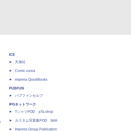
ICE
天海社
ス
Comic curea
impress QuickBooks
PUBFUN
パブファンセルフ
IPGネットワーク
TシャツPOD pTa.shop
カスタム写真集POD fabli
e
Impress Group Publication