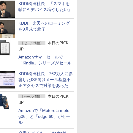
KDDI松田社長、「スマホを
軸にAIデバイス増やしたい」
KDDI、楽天へのローミング
を9月末で終了
本日のPICK
【セール情報】
UP
Amazonサマーセールで
「Kindle」シリーズがセール
KDDI松田社長、762万人に影
響したISP向けメール基盤不
正アクセスで対策をあらため
て説明
本日のPICK
【セール情報】
UP
Amazonで「Motorola moto
g06」と「edge 60」がセー
ル