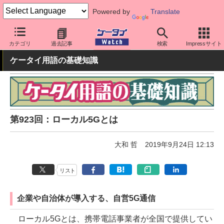
Powered by
Translate
ケータイ Watch
最新技術/その他
5G
カテゴリ
過去記事
検索
Impressサイト
ケータイ用語の基礎知識
第923回：ローカル5Gとは
大和 哲
2019年9月24日 12:13
リスト
企業や自治体が導入する、自営5G通信
ローカル5Gとは、携帯電話事業者が全国で提供してい