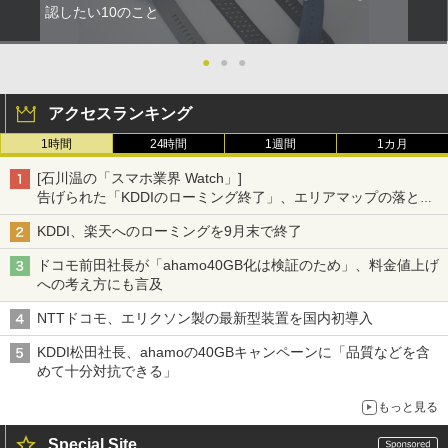
認したい10のこと
●
●
●
アクセスランキング
1時間
24時間
1週間
1カ月
[石川温の「スマホ業界 Watch」]
告げられた「KDDIのローミング終了」、エリアマップの落とし
穴と楽天モバイルの課題
KDDI、楽天へのローミングを9月末で終了
ドコモ前田社長が「ahamo40GB化は検証のため」、料金値上げ
への考え方にも言及
NTTドコモ、エリクソン製の最新型装置を国内初導入
KDDI松田社長、ahamoの40GBキャンペーンに「品質などを含
めて十分対抗できる」
もっと見る
Special Site