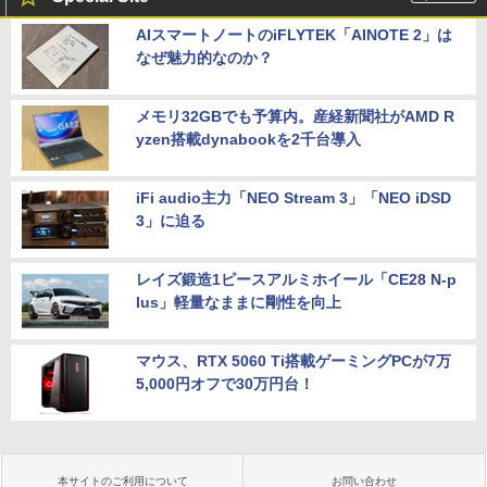
AIスマートノートのiFLYTEK「AINOTE 2」は
なぜ魅力的なのか？
メモリ32GBでも予算内。産経新聞社がAMD R
yzen搭載dynabookを2千台導入
iFi audio主力「NEO Stream 3」「NEO iDSD
3」に迫る
レイズ鍛造1ピースアルミホイール「CE28 N-p
lus」軽量なままに剛性を向上
マウス、RTX 5060 Ti搭載ゲーミングPCが7万
5,000円オフで30万円台！
本サイトのご利用について
お問い合わせ