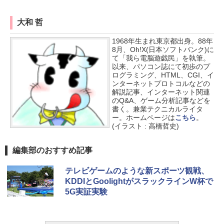
大和 哲
1968年生まれ東京都出身。88年
8月、Oh!X(日本ソフトバンク)に
て「我ら電脳遊戯民」を執筆。
以来、パソコン誌にて初歩のプ
ログラミング、HTML、CGI、イ
ンターネットプロトコルなどの
解説記事、インターネット関連
のQ&A、ゲーム分析記事などを
書く。兼業テクニカルライタ
ー。ホームページは
こちら
。
(イラスト : 高橋哲史)
編集部のおすすめ記事
テレビゲームのような新スポーツ観戦、
KDDIとGoolightがスラックラインW杯で
5G実証実験