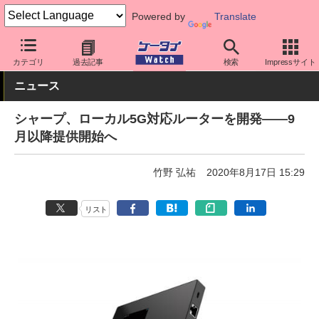
Powered by
Translate
ケータイ Watch
周辺機器/アクセサリー
ルーター
カテゴリ
過去記事
検索
Impressサイト
ニュース
シャープ、ローカル5G対応ルーターを開発――9
月以降提供開始へ
竹野 弘祐
2020年8月17日 15:29
リスト