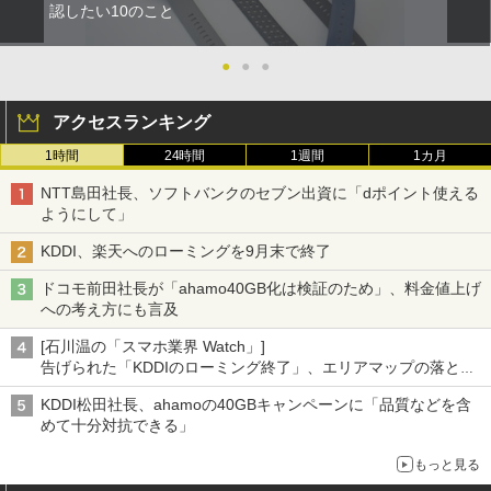
認したい10のこと
●
●
●
アクセスランキング
1時間
24時間
1週間
1カ月
NTT島田社長、ソフトバンクのセブン出資に「dポイント使える
ようにして」
KDDI、楽天へのローミングを9月末で終了
ドコモ前田社長が「ahamo40GB化は検証のため」、料金値上げ
への考え方にも言及
[石川温の「スマホ業界 Watch」]
告げられた「KDDIのローミング終了」、エリアマップの落とし
穴と楽天モバイルの課題
KDDI松田社長、ahamoの40GBキャンペーンに「品質などを含
めて十分対抗できる」
もっと見る