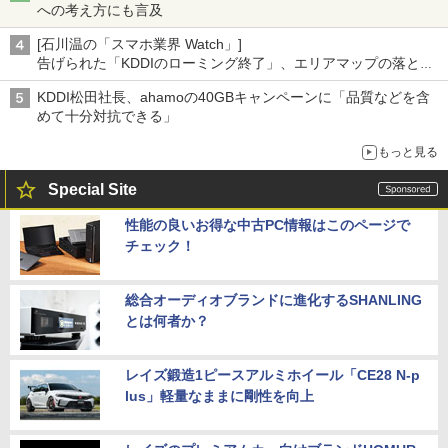
への考え方にも言及
[石川温の「スマホ業界 Watch」]
告げられた「KDDIのローミング終了」、エリアマップの落とし
穴と楽天モバイルの課題
KDDI松田社長、ahamoの40GBキャンペーンに「品質などを含
めて十分対抗できる」
もっと見る
Special Site
性能の良いお得な中古PC情報はこのページで
チェック！
総合オーディオブランドに進化するSHANLING
とは何者か？
レイズ鍛造1ピースアルミホイール「CE28 N-p
lus」軽量なままに剛性を向上