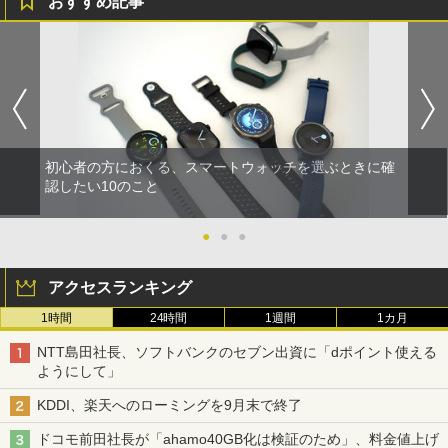
おすすめ記事
初心者の方におくる、スマートウォッチを選ぶときに確
認したい10のこと
●
●
●
アクセスランキング
1時間
24時間
1週間
1カ月
NTT島田社長、ソフトバンクのセブン出資に「dポイント使える
ようにして」
KDDI、楽天へのローミングを9月末で終了
ドコモ前田社長が「ahamo40GB化は検証のため」、料金値上げ