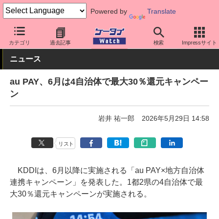
Powered by
Translate
ケータイ Watch
キャリア
au
アプリ・サービス
カテゴリ
過去記事
検索
Impressサイト
ニュース
au PAY、6月は4自治体で最大30％還元キャンペー
ン
岩井 祐一郎
2026年5月29日 14:58
リスト
KDDIは、6月以降に実施される「au PAY×地方自治体
連携キャンペーン」を発表した。1都2県の4自治体で最
大30％還元キャンペーンが実施される。