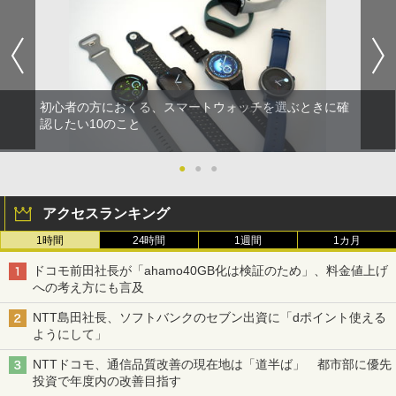
初心者の方におくる、スマートウォッチを選ぶときに確
認したい10のこと
●
●
●
アクセスランキング
1時間
24時間
1週間
1カ月
ドコモ前田社長が「ahamo40GB化は検証のため」、料金値上げ
への考え方にも言及
NTT島田社長、ソフトバンクのセブン出資に「dポイント使える
ようにして」
NTTドコモ、通信品質改善の現在地は「道半ば」 都市部に優先
投資で年度内の改善目指す