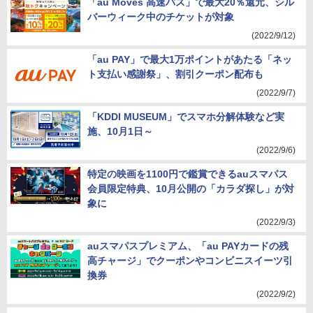
「au Moves 高速バス」で最大20％還元、シル
バーウィーク中のチケットが対象
(2022/9/12)
「au PAY」で最大1万ポイントがあたる「ネッ
ト支払い感謝祭」、割引クーポン配布も
(2022/9/7)
「KDDI MUSEUM」でスマホ分解体験など実
施、10月1日～
(2022/9/6)
特定の映画を1100円で鑑賞できるauスマパス
会員限定特典、10月公開の「カラダ探し」が対
象に
(2022/9/3)
auスマパスプレミアム、「au PAYカードの残
高チャージ」でクーポンやコンビニスイーツ引
換券
(2022/9/2)