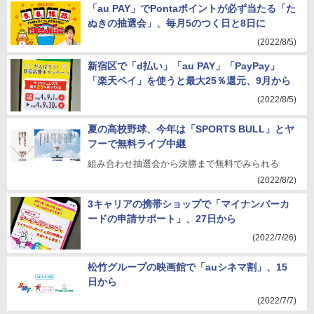
「au PAY」でPontaポイントが必ず当たる「た
ぬきの抽選会」、毎月5のつく日と8日に
(2022/8/5)
新宿区で「d払い」「au PAY」「PayPay」
「楽天ペイ」を使うと最大25％還元、9月から
(2022/8/5)
夏の高校野球、今年は「SPORTS BULL」とヤ
フーで無料ライブ中継
組み合わせ抽選会から決勝まで無料でみられる
(2022/8/2)
3キャリアの携帯ショップで「マイナンバーカ
ードの申請サポート」、27日から
(2022/7/26)
松竹グループの映画館で「auシネマ割」、15
日から
(2022/7/7)