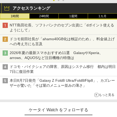
●
●
●
アクセスランキング
1時間
24時間
1週間
1カ月
NTT島田社長、ソフトバンクのセブン出資に「dポイント使える
ようにして」
ドコモ前田社長が「ahamo40GB化は検証のため」、料金値上げ
への考え方にも言及
2026年夏の最新スマホおすすめ11選 GalaxyやXperia、
arrows、AQUOSなど注目機種の特徴は
ドコモ・バイクシェアの障害、原因はシステム移行 都内は明日
7日に復旧作業
本日8月7日発売「Galaxy Z Fold8 Ultra/Fold8/Flip8」、カズレー
ザーが驚いた「そば屋のメニュー並みの薄さ」
もっと見る
ケータイ Watch をフォローする