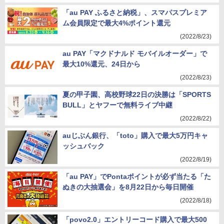
「au PAY ふるさと納税」、スマパスプレミア
ム会員限定で最大4%ポイント還元
(2022/8/23)
au PAY「マクドナルド モバイルオーダー」で
最大10%還元、24日から
(2022/8/23)
夏の甲子園、高校野球22日の決勝は「SPORTS
BULL」とヤフーで無料ライブ中継
(2022/8/22)
auじぶん銀行、「toto」購入で最大5万円キャ
ッシュバック
(2022/8/19)
「au PAY」でPontaポイントが必ず当たる「た
ぬきの大抽選会」を8月22日から毎日開催
(2022/8/18)
「povo2.0」エントリーコード購入で最大500