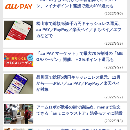
ン、マイナポイント連携で最大40%還元も
(2022/9/30)
松山市で総額4億5千万円キャッシュレス還元、
au PAY／PayPay／楽天ペイ／まちペイ／エフ
カなどで
(2022/9/29)
「au PAY マーケット」で最大70％割引の「ME
GAバーゲン」開催、＋2％ポイント還元も
(2022/9/27)
品川区で総額5億円キャッシュレス還元、11月
から――d払い／au PAY／PayPay／楽天ペイ
が対象
(2022/9/22)
アームロボが渋谷の街で袋詰め、menuで注文
できる「auミニッツストア」渋谷モディに開設
(2022/9/13)