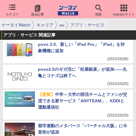
カテゴリ
過去記事
検索
Impressサイト
ケータイWatch
キャリア
au
アプリ・サービス
アプリ・サービス 関連記事
povo 2.0、新しい「iPad Pro」「iPad」を対
象機種に追加
(2022/10/26)
povo2.0のギガ活に「松屋銀座」が追加――丸
亀とコナズは終了へ
(2022/10/25)
【更新】
中学～大学の部活チームとファンが交
流できる新サービス「ANYTEAM」、KDDIと
運動通信社
(2022/10/25)
都市連動のメタバース「バーチャル大阪」に今
昔街が追加