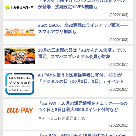
「ギガぞうWi-Fi」にパソコン向け設定ツール
が登場、接続設定やVPN機能も
(2022/10/3)
auのiDeCo、全22商品にラインアップ拡充――
スマホアプリ刷新も
(2022/10/3)
10月の三太郎の日は「auかんたん決済」で3%
還元、スマパスプレミアム会員が対象
(2022/10/1)
au PAYを使うと医療従事者に寄付、KDDIが
「デジタルの日（10月2日、3日）」イベント
(2022/10/1)
「au PAY」10月の還元情報をチェック――5の
つく日と8日は最大3000ポイント付与など
キャッシュレス還元まとめ
(2022/10/1)
「au PAY」が10月から15自治体でキャンペー