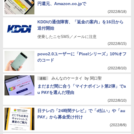
円還元、Amazon.co.jpで
(2022/8/18)
KDDIの通信障害、「返金の案内」を16日から
送付開始
便乗したニセSMS／メールに注意
(2022/8/15)
povo2.0ユーザーに「Pixelシリーズ」10%オフ
のコード
(2022/8/10)
みんなのケータイ
by
関口聖
連載
まだまだ間に合う「マイナポイント第2弾」でa
u PAYを選んだ理由
(2022/8/10)
日テレの「24時間テレビ」で「d払い」や「au
PAY」から募金受け付け
(2022/8/9)