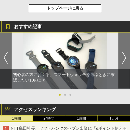
トップページに戻る
おすすめ記事
初心者の方におくる、スマートウォッチを選ぶときに確
認したい10のこと
●
●
●
アクセスランキング
1時間
24時間
1週間
1カ月
NTT島田社長、ソフトバンクのセブン出資に「dポイント使える