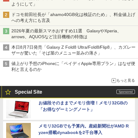
ようにして」
ドコモ前田社長が「ahamo40GB化は検証のため」、料金値上げ
への考え方にも言及
2026年夏の最新スマホおすすめ11選 GalaxyやXperia、
arrows、AQUOSなど注目機種の特徴は
本日8月7日発売「Galaxy Z Fold8 Ultra/Fold8/Flip8」、カズレー
ザーが驚いた「そば屋のメニュー並みの薄さ」
値上がり予想のiPhoneに「ペイディApple専用プラン」はなぜ便
利と言えるのか
もっと見る
Special Site
お値段そのままでメモリ倍増！メモリ32GBの
「お得なゲーミングノート」
メモリ32GBでも予算内。産経新聞社がAMD R
yzen搭載dynabookを2千台導入