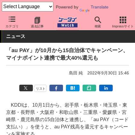
Powered by
Translate
ケータイ Watch
アプリ・サービス
決済/金融
カテゴリ
過去記事
検索
Impressサイト
ニュース
「au PAY」が10月から15自治体でキャンペーン、
マイナポイント連携で最大40%還元も
島田 純
2022年9月30日 15:46
リスト
KDDIは、10月1日から、岩手県・栃木県・埼玉県・東
京都・長野県・大阪府・和歌山県・三重県・愛媛県・宮
崎県・鹿児島県の15自治体と連携し、「au PAY（コード
支払い）」を使うと、au PAY残高を還元するキャンペー
ンを実施する。