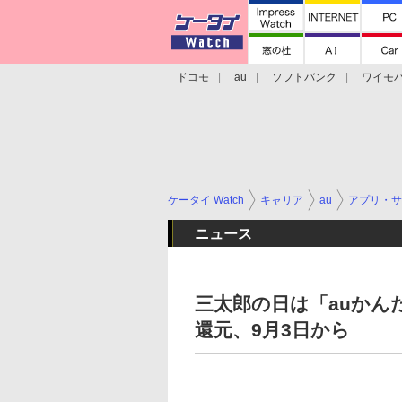
ドコモ
au
ソフトバンク
ワイモ
格安スマホ/SIMフリースマホ
周辺機器/
ケータイ Watch
キャリア
au
アプリ・サ
ニュース
三太郎の日は「auかんた
還元、9月3日から