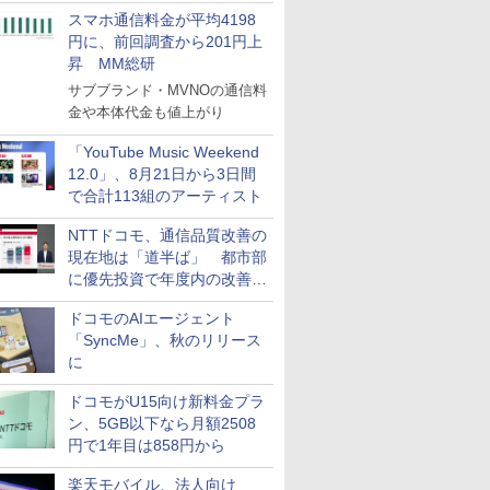
スマホ通信料金が平均4198
円に、前回調査から201円上
昇 MM総研
サブブランド・MVNOの通信料
金や本体代金も値上がり
「YouTube Music Weekend
12.0」、8月21日から3日間
で合計113組のアーティスト
NTTドコモ、通信品質改善の
現在地は「道半ば」 都市部
に優先投資で年度内の改善目
指す
ドコモのAIエージェント
「SyncMe」、秋のリリース
に
ドコモがU15向け新料金プラ
ン、5GB以下なら月額2508
円で1年目は858円から
楽天モバイル、法人向け