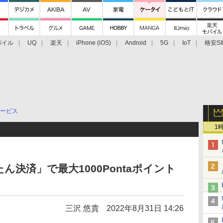
バイル
UQ
楽天
iPhone (iOS)
Android
5G
IoT
格安SI
アクセサリー
業界動向
法人向け
最新技術/その他
ービス
1
ん決済」で最大1000Pontaポイント
三沢 悠貴
2022年8月31日 14:26