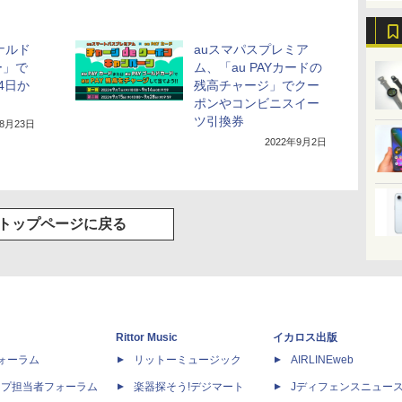
ドナルド
auスマパスプレミア
ー」で
ム、「au PAYカードの
4日か
残高チャージ」でクー
ポンやコンビニスイー
ツ引換券
年8月23日
2022年9月2日
トップページに戻る
Rittor Music
イカロス出版
dフォーラム
リットーミュージック
AIRLINEweb
ップ担当者フォーラム
楽器探そう!デジマート
Jディフェンスニュー