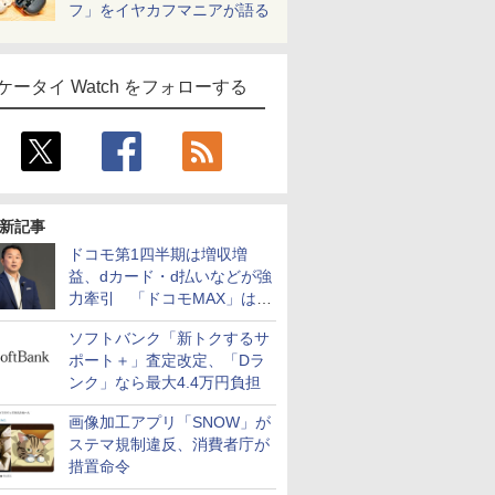
フ」をイヤカフマニアが語る
ケータイ Watch をフォローする
新記事
ドコモ第1四半期は増収増
益、dカード・d払いなどが強
力牽引 「ドコモMAX」は
400万契約突破
ソフトバンク「新トクするサ
ポート＋」査定改定、「Dラ
ンク」なら最大4.4万円負担
画像加工アプリ「SNOW」が
ステマ規制違反、消費者庁が
措置命令