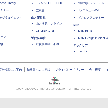
ness Library
TシャツPOD T-OD
通訳翻訳ジャーナル
セミナー
立東舎
JレスキューWeb
 X（デジタルクロス）
山と溪谷社
イカロスアカデミー
山と溪谷オンライン
MdN
CLIMBING-NET
MdN Books
ブックス
近代科学社
MdN Design Interactiv
ing
近代科学社Digital
テックリブ
TechLib
広告掲載のご案内
編集部へのご連絡
プライバシーポリシー
会社概要
Copyright ©
2026
Impress Corporation. All rights reserved.