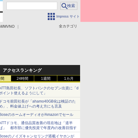
Impress サイト
全カテゴリ
M/MVNO
アクセスランキング
時間
24時間
1週間
1カ月
NTT島田社長、ソフトバンクのセブン出資に「d
ポイント使えるようにして」
ドコモ前田社長が「ahamo40GB化は検証のた
め」、料金値上げへの考え方にも言及
BoseのホームオーディオがAmazonでセール
NTTドコモ、通信品質改善の現在地は「道半
ば」 都市部に優先投資で年度内の改善目指す
Boseのノイズキャンセリング搭載イヤホンが