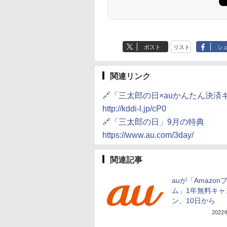
ポスト
リスト
シ
関連リンク
🔗「三太郎の日×auかんたん決
http://kddi-l.jp/cP0
🔗「三太郎の日」9月の特典
https://www.au.com/3day/
関連記事
auが「Amazon
ム」1年無料キャ
ン、10日から
202