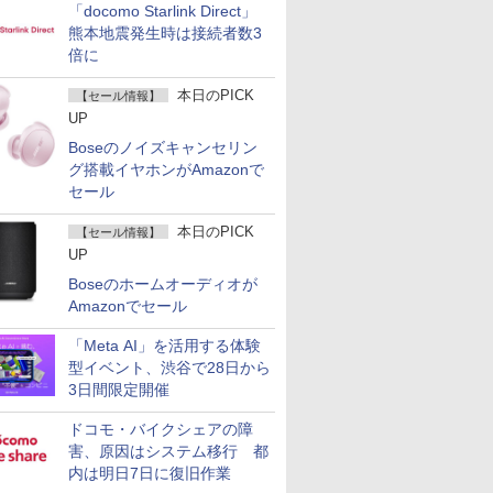
「docomo Starlink Direct」
熊本地震発生時は接続者数3
倍に
本日のPICK
【セール情報】
UP
Boseのノイズキャンセリン
グ搭載イヤホンがAmazonで
セール
本日のPICK
【セール情報】
UP
Boseのホームオーディオが
Amazonでセール
「Meta AI」を活用する体験
型イベント、渋谷で28日から
3日間限定開催
ドコモ・バイクシェアの障
害、原因はシステム移行 都
内は明日7日に復旧作業