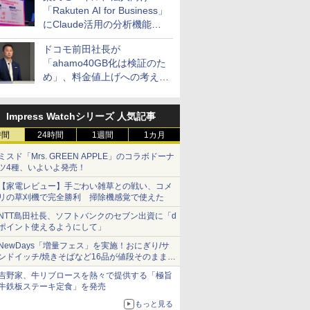
「Rakuten AI for Business」
にClaude活用の分析機能な
どを追加
ドコモ前田社長が
「ahamo40GB化は検証のた
め」、料金値上げへの考え方
にも言及
Impress Watchシリーズ 人気記事
時間
24時間
1週間
1カ月
ミスド「Mrs. GREEN APPLE」のコラボドーナ
ツ4種、いよいよ発売！
【家電レビュー】手ごわい雑草との戦い、コメ
リの草刈機で完全勝利 掃除機感覚で使えた
NTT島田社長、ソフトバンクのセブン出資に「d
ポイント使えるようにして」
NewDays「増量フェス」を実施！おにぎり/サ
ンドイッチ/焼きそばなど16品が値段そのままで
ボリュームアップ
吉野家、牛リブロースを熱々で提供する「極旨
牛鉄板ステーキ定食」を発売
もっと見る