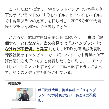
こうした動きに対し、auとソフトバンクはいち早く傘
下のサブブランドの「UQモバイル」と「ワイモバイル」
で中容量プランの見直しを打ち出し、20GBで4000円前
後のプランを相次いで発表してきた。
ところが、武田大臣は定例会見において、
一度は「評
価する」としながら、次の会見では「メインブランドで
なければ不親切」と発言
したり、KDDIの髙橋誠代表取
締役社長がインタビューで「UQモバイルで中容量の値下
げ要請に応えていく」と発言したことに対し、「ガッカ
リした」とコメントするなど、二転三転する説明によっ
て、多くのメディアを困惑させている。
関連記事
武田総務大臣、携帯各社に「メインブ
ランドでの発表がない、あまりに不親
切」