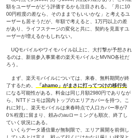
額をユーザーがどう評価するかも注目される。「月に10
00円程度の差なら、そのままでもいいかな」と考えるユ
ーザーも居そうだが、年額で考えると、1万円以上の差
があり、ライフステージの変化と共に、契約を見直すユ
ーザーが増えるかもしれない。
UQモバイルやワイモバイル以上に、大打撃が予想され
るのは、新規参入事業者の楽天モバイルとMVNO各社だ
ろう。
まず、楽天モバイルについては、来春、無料期間が終
了するため、
「ahamo」がまさに打ってつけの移行先
になる可能性がある。料金は同じ月額2980円でありなが
ら、NTTドコモは国内トップのエリアカバーを持つ。こ
れに対し、楽天モバイルは来春時点で人口カバー率が7
0％程度に留まり、頼みのauローミングも順次、終了し
ていく状況にある。
いくらデータ通信量が無制限で、エリア展開を前倒し
しているとは言え、戦って行くにはかなり厳しい状況と