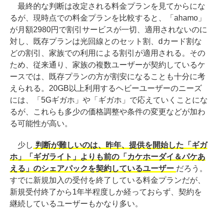
最終的な判断は改定される料金プランを見てからにな
るが、現時点での料金プランを比較すると、「ahamo」
が月額2980円で割引サービスが一切、適用されないのに
対し、既存プランは光回線とのセット割、dカード割な
どの割引、家族での利用による割引が適用される。その
ため、従来通り、家族の複数ユーザーが契約しているケ
ースでは、既存プランの方が割安になることも十分に考
えられる。20GB以上利用するヘビーユーザーのニーズ
には、「5Gギガホ」や「ギガホ」で応えていくことにな
るが、これらも多少の価格調整や条件の変更などが加わ
る可能性が高い。
少し
判断が難しいのは、昨年、提供を開始した「ギガ
ホ」「ギガライト」よりも前の「カケホーダイ＆パケあ
える」のシェアパックを契約しているユーザー
だろう。
すでに新規加入の受付を終了している料金プランだが、
新規受付終了から1年半程度しか経っておらず、契約を
継続しているユーザーもかなり多い。