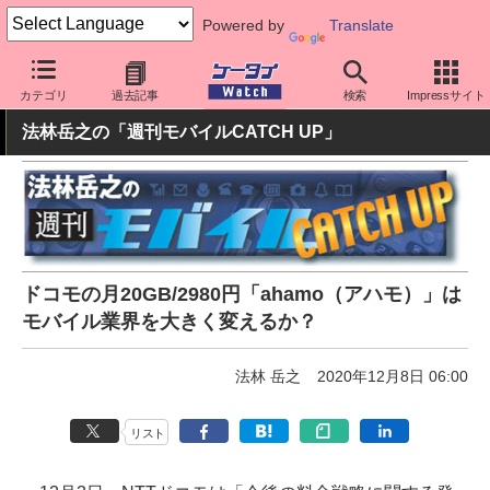
Powered by
Translate
ケータイ Watch
キャリア
ドコモ
料金プラン・割引
カテゴリ
過去記事
検索
Impressサイト
法林岳之の「週刊モバイルCATCH UP」
ドコモの月20GB/2980円「ahamo（アハモ）」は
モバイル業界を大きく変えるか？
法林 岳之
2020年12月8日 06:00
リスト