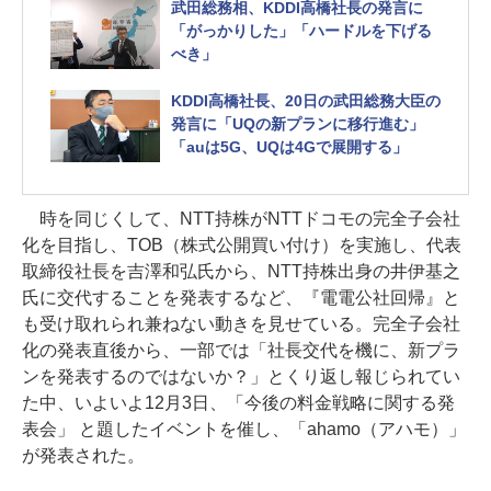
武田総務相、KDDI高橋社長の発言に
「がっかりした」「ハードルを下げる
べき」
KDDI高橋社長、20日の武田総務大臣の
発言に「UQの新プランに移行進む」
「auは5G、UQは4Gで展開する」
時を同じくして、NTT持株がNTTドコモの完全子会社
化を目指し、TOB（株式公開買い付け）を実施し、代表
取締役社長を吉澤和弘氏から、NTT持株出身の井伊基之
氏に交代することを発表するなど、『電電公社回帰』と
も受け取れられ兼ねない動きを見せている。完全子会社
化の発表直後から、一部では「社長交代を機に、新プラ
ンを発表するのではないか？」とくり返し報じられてい
た中、いよいよ12月3日、「今後の料金戦略に関する発
表会」 と題したイベントを催し、「ahamo（アハモ）」
が発表された。