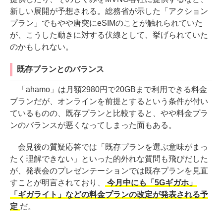
新しい展開が予想される。総務省が示した「アクション
プラン」でもやや唐突にeSIMのことが触れられていた
が、こうした動きに対する伏線として、挙げられていた
のかもしれない。
既存プランとのバランス
「ahamo」は月額2980円で20GBまで利用できる料金
プランだが、オンラインを前提とするという条件が付い
ているものの、既存プランと比較すると、やや料金プラ
ンのバランスが悪くなってしまった面もある。
会見後の質疑応答では「既存プランを選ぶ意味がまっ
たく理解できない」といった的外れな質問も飛びだした
が、発表会のプレゼンテーションでは既存プランを見直
すことが明言されており、
今月中にも「5Gギガホ」
「ギガライト」などの料金プランの改定が発表される予
定
だ。