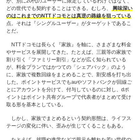
が、別に20代のユーザーに限定しているわけではなく、
どの世代でも契約することはできる。むしろ、
興味深い
のはこれまでのNTTドコモとは真逆の路線を狙っている
点。それは『シングルユーザー』がターゲットであるこ
とだ。
NTTドコモは長らく『家族』を軸に、さまざまな料金
やサービスを展開してきた。たとえば、三親等の家族で
割り引く「ファミリー割引」などが広く知られている
が、料金プランではかつての「シェアパック」のよう
に、家族で複数回線をまとめることで、割安感を打ち出
した。ポイントサービスでもauやソフトバンクが回線ご
とにアカウントを分けて、付与しているのに対し、dポ
イントはポイント共有グループで代表者がまとめて受け
取る形を基本としている。
しかし、家族でまとめるという契約形態は、ライフス
テージの変化に伴い、歪みが生じてくることもある。
たとえば、就職や進学などで親元を離れた若い世代の