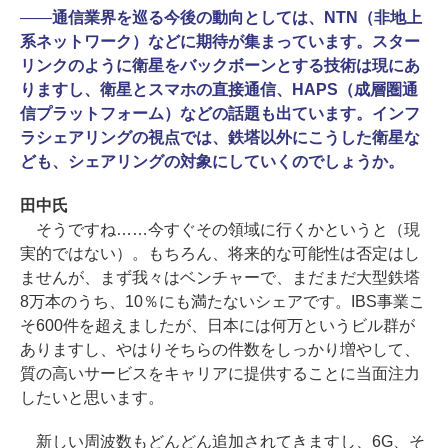
――
通信業界を巡る今後の動向としては、NTN（非地上
系ネットワーク）などに期待が集まっています。スター
リンクのように衛星をバックボーンとする技術は現にあ
りますし、衛星とスマホの直接通信、HAPS（成層圏通
信プラットフォーム）などの話題も出ています。インフ
ラシェアリングの視点では、鉄塔以外にこうした衛星な
ども、シェアリングの対象にしていくのでしょうか。
田中氏
そうですね……今すぐその領域に行くかというと（現
実的ではない）。もちろん、将来的な可能性は否定はし
ませんが、まず我々はベンチャーで、まだまだ大型鉄塔
8万本のうち、10％にも満たないシェアです。IBS事業こ
そ600件を超えましたが、日本には何万というビル群が
ありますし、やはりそちらの件数をしっかり増やして、
質の高いサービスをキャリアに提供することに当面注力
したいと思います。
新しい周波数もどんどん追加されてきますし、6G、そ