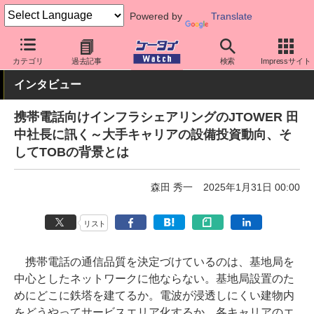
Powered by
Translate
ケータイ Watch
業界動向
企業動向
カテゴリ
過去記事
検索
Impressサイト
インタビュー
携帯電話向けインフラシェアリングのJTOWER 田
中社長に訊く～大手キャリアの設備投資動向、そ
してTOBの背景とは
森田 秀一
2025年1月31日 00:00
リスト
携帯電話の通信品質を決定づけているのは、基地局を
中心としたネットワークに他ならない。基地局設置のた
めにどこに鉄塔を建てるか。電波が浸透しにくい建物内
をどうやってサービスエリア化するか。各キャリアのエ