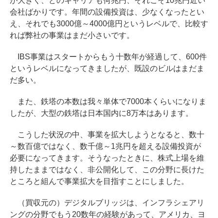
が大きく、どのキャリアも何兆円、それこそ10兆円近い
会社ばかりです。年間の設備投資は、少なくなったとい
え、それでも3000億～4000億円というレベルで、比較す
れば弊社の事業はまだ小さいです。
IBS事業はスタートからもう十数年が経過して、600件
というレベルになってきましたが、既設のビルはまだま
だ多い。
また、鉄塔の本数は我々単体で7000本くらいになりま
したが、大型の鉄塔は日本国内に8万本はあります。
こうした状況の中、事業を拡大しようとなると、数十
～数百億ではなく、数千億～1兆円を超える設備投資が
必要になってきます。そうなったときに、株式上場を維
持したままではなく、非公開化して、この分野に長けた
ところと組んで事業拡大を目指すことにしました。
（買収元の）デジタルブリッジは、インフラシェアリ
ングの分野でもう20数年の経験があって、アメリカ、ヨ