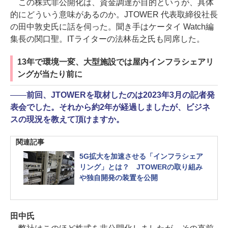
この株式非公開化は、資金調達が目的というが、具体
的にどういう意味があるのか。JTOWER 代表取締役社長
の田中敦史氏に話を伺った。聞き手はケータイ Watch編
集長の関口聖。ITライターの法林岳之氏も同席した。
13年で環境一変、大型施設では屋内インフラシェアリ
ングが当たり前に
――
前回、JTOWERを取材したのは2023年3月の記者発
表会でした。それから約2年が経過しましたが、ビジネ
スの現況を教えて頂けますか。
関連記事
5G拡大を加速させる「インフラシェア
リング」とは？ JTOWERの取り組み
や独自開発の装置を公開
田中氏