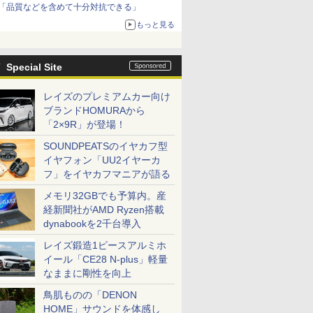
「品質などを含めて十分対抗できる」
もっと見る
Special Site
レイズのプレミアムカー向け
ブランドHOMURAから
「2×9R」が登場！
SOUNDPEATSのイヤカフ型
イヤフォン「UU2イヤーカ
フ」をイヤカフマニアが語る
メモリ32GBでも予算内。産
経新聞社がAMD Ryzen搭載
dynabookを2千台導入
レイズ鍛造1ピースアルミホ
イール「CE28 N-plus」軽量
なままに剛性を向上
鳥肌ものの「DENON
HOME」サウンドを体感し