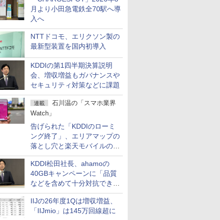
月より小田急電鉄全70駅へ導
入へ
NTTドコモ、エリクソン製の
最新型装置を国内初導入
KDDIの第1四半期決算説明
会、増収増益もガバナンスや
セキュリティ対策などに課題
石川温の「スマホ業界
連載
Watch」
告げられた「KDDIのローミ
ング終了」、エリアマップの
落とし穴と楽天モバイルの課
題
KDDI松田社長、ahamoの
40GBキャンペーンに「品質
などを含めて十分対抗でき
る」
IIJの26年度1Qは増収増益、
「IIJmio」は145万回線超に