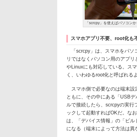
「scrcpy」を使えばパソコ
スマホアプリ不要、root化も
「scrcpy」は、スマホをパ
リではなくパソコン用のアプリとし
やLinuxにも対応している。
く、いわゆるroot化と呼ばれ
スマホ側で必要なのは端末設定
ともに、その中にある「USBデ
ルで接続したら、scrcpyの実行フ
ックして起動すればOKだ。な
は、「デバイス情報」の「ビル
になる（端末によって方法は異