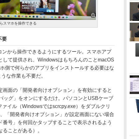
ンからスマホを操作できる
不要
ソコンから操作できるようにするツール。スマホアプ
て提供され、WindowsはもちろんのことmacOS
スマホ側で何らかのアプリをインストールする必要はな
るような作業も不要だ。
画面の「開発者向けオプション」を有効にすると
バッグ」をオンにするだけ。パソコンとUSBケーブ
ァイル（Windowsではscrcpy.exe）をダブルクリ
お、「開発者向けオプション」が設定画面にない場合
ド番号」を何回かタップすることで表示されるよう
なることがある）。