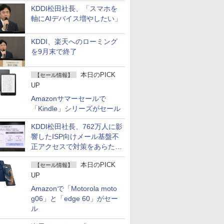
KDDI松田社長、「スマホを
軸にAIデバイス増やしたい」
KDDI、楽天へのローミング
を9月末で終了
本日のPICK
【セール情報】
UP
Amazonサマーセールで
「Kindle」シリーズがセール
KDDI松田社長、762万人に影
響したISP向けメール基盤不
正アクセスで対策をあらため
て説明
本日のPICK
【セール情報】
UP
Amazonで「Motorola moto
g06」と「edge 60」がセー
ル