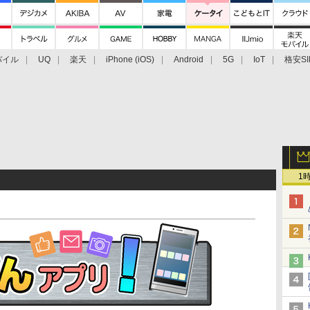
バイル
UQ
楽天
iPhone (iOS)
Android
5G
IoT
格安SI
アクセサリー
業界動向
法人向け
最新技術/その他
1