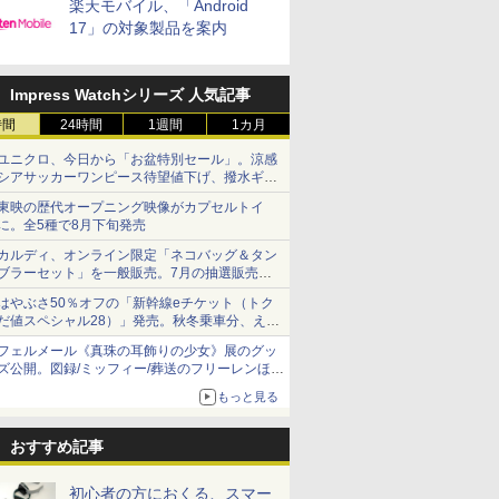
楽天モバイル、「Android
17」の対象製品を案内
Impress Watchシリーズ 人気記事
時間
24時間
1週間
1カ月
ユニクロ、今日から「お盆特別セール」。涼感
シアサッカーワンピース待望値下げ、撥水ギア
ショーツは1990円に
東映の歴代オープニング映像がカプセルトイ
に。全5種で8月下旬発売
カルディ、オンライン限定「ネコバッグ＆タン
ブラーセット」を一般販売。7月の抽選販売の
当選無効分
はやぶさ50％オフの「新幹線eチケット（トク
だ値スペシャル28）」発売。秋冬乗車分、えき
ねっと限定
フェルメール《真珠の耳飾りの少女》展のグッ
ズ公開。図録/ミッフィー/葬送のフリーレンほ
か、注目ブランドコラボが実現
もっと見る
おすすめ記事
初心者の方におくる、スマー