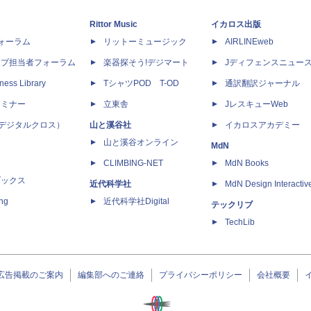
Rittor Music
イカロス出版
dフォーラム
リットーミュージック
AIRLINEweb
ップ担当者フォーラム
楽器探そう!デジマート
Jディフェンスニュー
ness Library
TシャツPOD T-OD
通訳翻訳ジャーナル
セミナー
立東舎
JレスキューWeb
 X（デジタルクロス）
山と溪谷社
イカロスアカデミー
山と溪谷オンライン
MdN
CLIMBING-NET
MdN Books
ブックス
近代科学社
MdN Design Interactiv
ing
近代科学社Digital
テックリブ
TechLib
広告掲載のご案内
編集部へのご連絡
プライバシーポリシー
会社概要