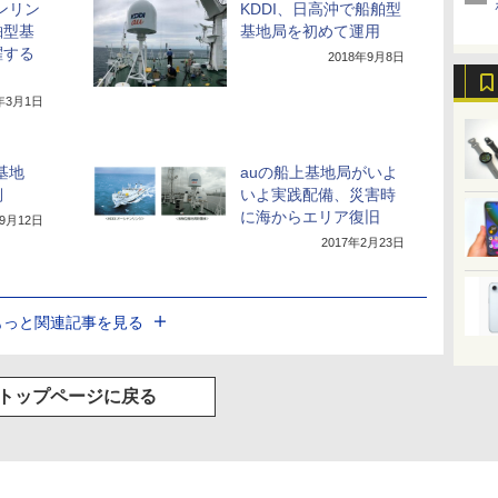
ンリン
KDDI、日高沖で船舶型
舶型基
基地局を初めて運用
躍する
2018年9月8日
9年3月1日
基地
auの船上基地局がいよ
側
いよ実践配備、災害時
に海からエリア復旧
年9月12日
2017年2月23日
もっと関連記事を見る
トップページに戻る