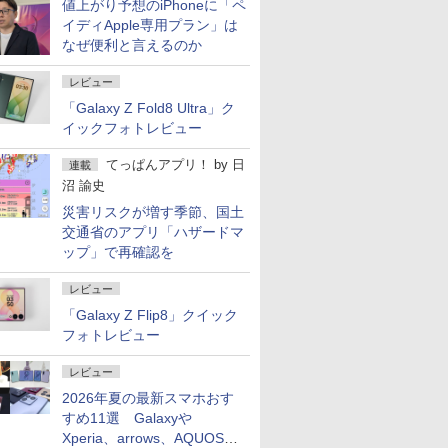
値上がり予想のiPhoneに「ペ
イディApple専用プラン」は
なぜ便利と言えるのか
レビュー
「Galaxy Z Fold8 Ultra」ク
イックフォトレビュー
てっぱんアプリ！
by
日
連載
沼 諭史
災害リスクが増す季節、国土
交通省のアプリ「ハザードマ
ップ」で再確認を
レビュー
「Galaxy Z Flip8」クイック
フォトレビュー
レビュー
2026年夏の最新スマホおす
すめ11選 Galaxyや
Xperia、arrows、AQUOSな