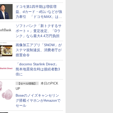
ど注目機種の特徴は
ドコモ第1四半期は増収増
益、dカード・d払いなどが強
力牽引 「ドコモMAX」は
400万契約突破
ソフトバンク「新トクするサ
ポート＋」査定改定、「Dラ
ンク」なら最大4.4万円負担
画像加工アプリ「SNOW」が
ステマ規制違反、消費者庁が
措置命令
「docomo Starlink Direct」
熊本地震発生時は接続者数3
倍に
本日のPICK
【セール情報】
UP
Boseのノイズキャンセリン
グ搭載イヤホンがAmazonで
セール