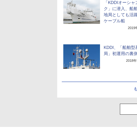
「KDDIオーシャ
ク」に潜入、船
地局としても活
ケーブル船
201
KDDI、「船舶型
局」初運用の裏
2018