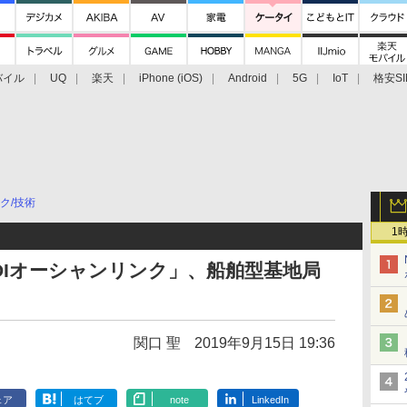
バイル
UQ
楽天
iPhone (iOS)
Android
5G
IoT
格安SI
アクセサリー
業界動向
法人向け
最新技術/その他
ク/技術
1
DIオーシャンリンク」、船舶型基地局
関口 聖
2019年9月15日 19:36
ェア
はてブ
note
LinkedIn