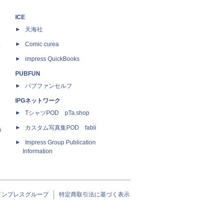
ICE
天海社
ス
Comic curea
impress QuickBooks
PUBFUN
パブファンセルフ
IPGネットワーク
TシャツPOD pTa.shop
カスタム写真集POD fabli
e
Impress Group Publication
Information
インプレスグループ
特定商取引法に基づく表示