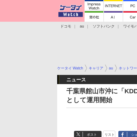
ドコモ
au
ソフトバンク
ワイモ
格安スマホ/SIMフリースマホ
周辺機器/
ケータイ Watch
キャリア
au
ネットワー
ニュース
千葉県館山市沖に「KD
として運用開始
ポスト
リスト
シ