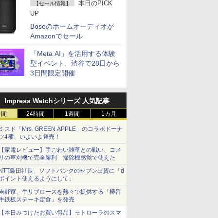
本日のPICK
【セール情報】
UP
Boseのホームオーディオが
Amazonでセール
「Meta AI」を活用する体験
型イベント、渋谷で28日から
3日間限定開催
Impress Watchシリーズ 人気記事
時間
24時間
1週間
1カ月
ミスド「Mrs. GREEN APPLE」のコラボドーナ
ツ4種、いよいよ発売！
【家電レビュー】手ごわい雑草との戦い、コメ
リの草刈機で完全勝利 掃除機感覚で使えた
NTT島田社長、ソフトバンクのセブン出資に「d
ポイント使えるようにして」
吉野家、牛リブロースを熱々で提供する「極旨
牛鉄板ステーキ定食」を発売
【本日みつけたお買い得品】モトローラのスマ