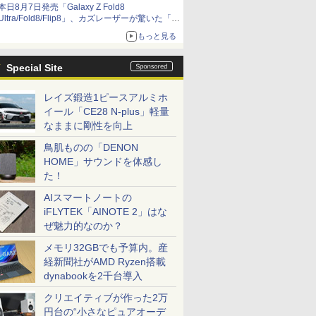
本日8月7日発売「Galaxy Z Fold8
Ultra/Fold8/Flip8」、カズレーザーが驚いた「そ
ば屋のメニュー並みの薄さ」
もっと見る
Special Site
レイズ鍛造1ピースアルミホ
イール「CE28 N-plus」軽量
なままに剛性を向上
鳥肌ものの「DENON
HOME」サウンドを体感し
た！
AIスマートノートの
iFLYTEK「AINOTE 2」はな
ぜ魅力的なのか？
メモリ32GBでも予算内。産
経新聞社がAMD Ryzen搭載
dynabookを2千台導入
クリエイティブが作った2万
円台の“小さなピュアオーデ