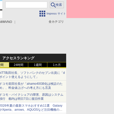
Impress サイト
全カテゴリ
M/MVNO
アクセスランキング
時間
24時間
1週間
1カ月
NTT島田社長、ソフトバンクのセブン出資に「d
ポイント使えるようにして」
ドコモ前田社長が「ahamo40GB化は検証のた
め」、料金値上げへの考え方にも言及
ドコモ・バイクシェアの障害、原因はシステム
移行 都内は明日7日に復旧作業
2026年夏の最新スマホおすすめ11選 Galaxy
やXperia、arrows、AQUOSなど注目機種の特
徴は