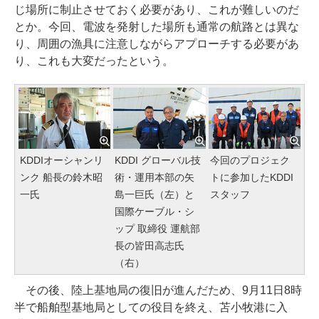
じ場所に制止させておく必要があり、これが難しいのだ
とか。今回、電波を発射した場所も通常の航路とは異な
り、周囲の漁具に注意しながらアプローチする必要があ
り、これも大変だったという。
KDDIオーシャンリ
KDDI グローバル技
今回のプロジェク
ンク 船長の鈴木昭
術・運用本部の矢
トに参加したKDDI
一氏
島一巨氏（左）と
スタッフ
国際ケーブル・シ
ップ 取締役 運航部
長の皆田高志氏
（右）
その後、陸上基地局の復旧が進んだため、9月11日8時
半で船舶型基地局としての役目を終え、苫小牧港に入