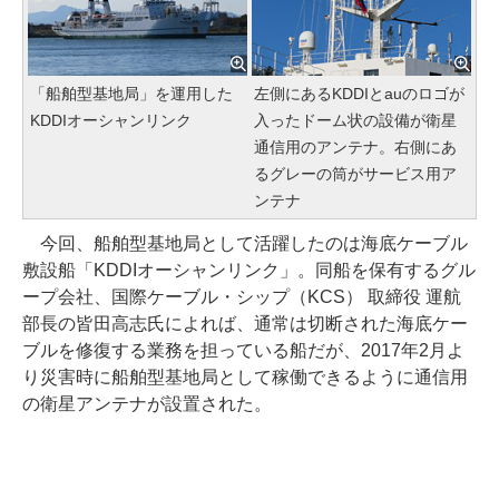
「船舶型基地局」を運用した
左側にあるKDDIとauのロゴが
KDDIオーシャンリンク
入ったドーム状の設備が衛星
通信用のアンテナ。右側にあ
るグレーの筒がサービス用ア
ンテナ
今回、船舶型基地局として活躍したのは海底ケーブル
敷設船「KDDIオーシャンリンク」。同船を保有するグル
ープ会社、国際ケーブル・シップ（KCS） 取締役 運航
部長の皆田高志氏によれば、通常は切断された海底ケー
ブルを修復する業務を担っている船だが、2017年2月よ
り災害時に船舶型基地局として稼働できるように通信用
の衛星アンテナが設置された。