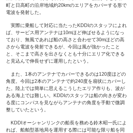
町と日高町の沿岸地域約20kmのエリアをカバーする形で
電波を発射した。
実際に乗船して対応に当たったKDDIのスタッフによれ
ば、サービス用アンテナは10mほど伸ばせるようになっ
ており、無風であれば船の高さと合わせて30mほどの高
さから電波を発射できるが、今回は風が強かったこと
と、そこまで高さを出さなくとも十分にエリア化できる
と見込んで伸長せずに運用したという。
また、1本のアンテナでカバーできるのは120度ほどの
角度。今回は2本のアンテナで約240度を扇状にカバーし
た。陸上では簡単に思えるこうしたエリア作りも、波が
ある海上では難しい。KDDIのスタッフは船の向きが変わ
る度にコンパスを見ながらアンテナの角度を手動で微調
整していたという。
KDDIオーシャンリンクの船長を務める鈴木昭一氏によ
れば、船舶型基地局を運用する際には可能な限り船を同