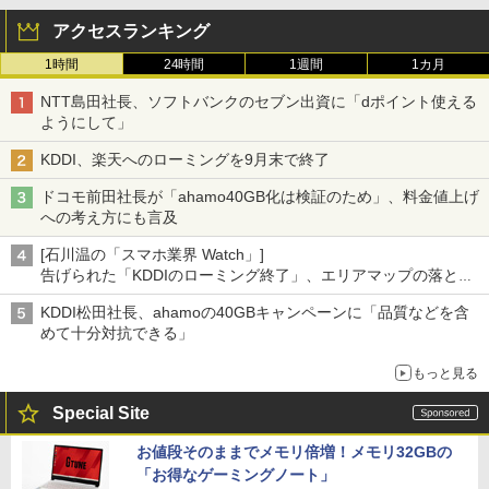
アクセスランキング
1時間
24時間
1週間
1カ月
NTT島田社長、ソフトバンクのセブン出資に「dポイント使える
ようにして」
KDDI、楽天へのローミングを9月末で終了
ドコモ前田社長が「ahamo40GB化は検証のため」、料金値上げ
への考え方にも言及
[石川温の「スマホ業界 Watch」]
告げられた「KDDIのローミング終了」、エリアマップの落とし
穴と楽天モバイルの課題
KDDI松田社長、ahamoの40GBキャンペーンに「品質などを含
めて十分対抗できる」
もっと見る
Special Site
お値段そのままでメモリ倍増！メモリ32GBの
「お得なゲーミングノート」