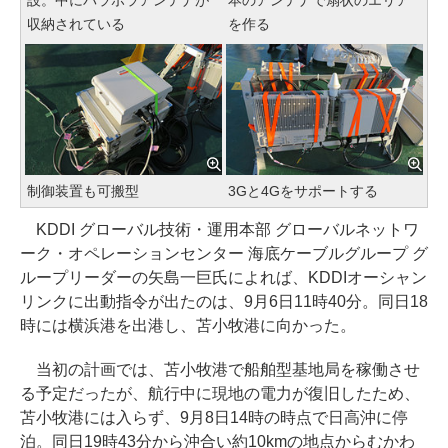
収納されている
を作る
制御装置も可搬型
3Gと4Gをサポートする
KDDI グローバル技術・運用本部 グローバルネットワ
ーク・オペレーションセンター 海底ケーブルグループ グ
ループリーダーの矢島一巨氏によれば、KDDIオーシャン
リンクに出動指令が出たのは、9月6日11時40分。同日18
時には横浜港を出港し、苫小牧港に向かった。
当初の計画では、苫小牧港で船舶型基地局を稼働させ
る予定だったが、航行中に現地の電力が復旧したため、
苫小牧港には入らず、9月8日14時の時点で日高沖に停
泊。同日19時43分から沖合い約10kmの地点からむかわ