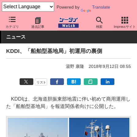
Powered by
Translate
ケータイ Watch
キャリア
au
ネットワーク/技術
カテゴリ
過去記事
検索
Impressサイト
ニュース
KDDI、「船舶型基地局」初運用の裏側
湯野 康隆
2018年9月12日 08:55
リスト
KDDIは、北海道胆振東部地震に伴い初めて商用運用し
た「船舶型基地局」を報道関係者向けに公開した。