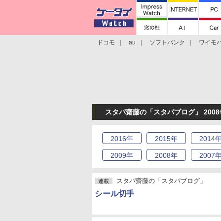
ドコモ
au
ソフトバンク
ワイモ
格安スマホ/SIMフリースマホ
周辺機器/
スタパ齋藤の「スタパブログ」 2008
2016
年
2015
年
2014
2009
年
2008
年
2007
スタパ齋藤の「スタパブログ」
連載
シール切手