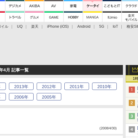
バイル
UQ
楽天
iPhone (iOS)
Android
5G
IoT
格安SI
アクセサリー
業界動向
法人向け
最新技術/その他
年4月 記事一覧
1
年
2013
年
2012
年
2011
年
2010
年
年
2006
年
2005
年
(2008/4/30)