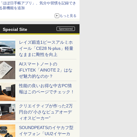
「ほぼ日手帳アプリ」、気分や習慣を記録でき
る新機能を追加
もっと見る
Special Site
レイズ鍛造1ピースアルミホ
イール「CE28 N-plus」軽量
なままに剛性を向上
AIスマートノートの
iFLYTEK「AINOTE 2」はな
ぜ魅力的なのか？
性能の良いお得な中古PC情
報はこのページでチェック！
クリエイティブが作った2万
円台の“小さなピュアオーデ
ィオスピーカー”
SOUNDPEATSのイヤカフ型
イヤフォン「UU2イヤーカ