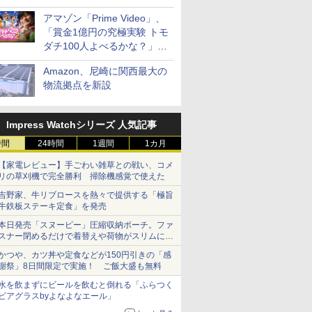
見放題
アマゾン「Prime Video」、
「賞金1億円の究極実験 トモ
ダチ100人よべるかな？」シ
ーズン2の参加者公開
Amazon、尼崎に関西最大の
物流拠点を新設
Impress Watchシリーズ 人気記事
時間
24時間
1週間
1カ月
【家電レビュー】手ごわい雑草との戦い、コメ
リの草刈機で完全勝利 掃除機感覚で使えた
吉野家、牛リブロースを熱々で提供する「極旨
牛鉄板ステーキ定食」を発売
本日発売「スヌーピー」圧縮収納ポーチ。ファ
スナー閉めるだけで着替えや荷物がスリムにま
とまる
かつや、カツ丼や定食などが150円引きの「感
謝祭」8日間限定で実施！ ご飯大盛も無料
水を飲まずにビールを飲むと倒れる「ふらつく
ビアグラスbyよなよなエール」