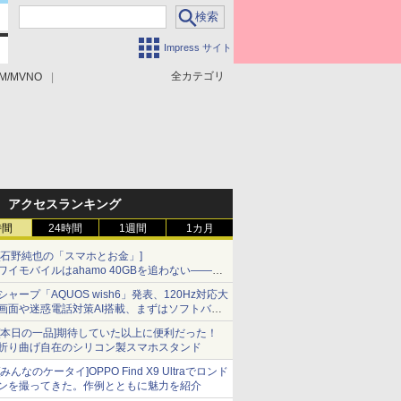
Impress サイト
全カテゴリ
M/MVNO
アクセスランキング
時間
24時間
1週間
1カ月
[石野純也の「スマホとお金」]
ワイモバイルはahamo 40GBを追わない――単
身向け「超おトク割」の安さと1年限定の注意
シャープ「AQUOS wish6」発表、120Hz対応大
点
画面や迷惑電話対策AI搭載、まずはソフトバン
クの法人向け
[本日の一品]期待していた以上に便利だった！
折り曲げ自在のシリコン製スマホスタンド
[みんなのケータイ]OPPO Find X9 Ultraでロンド
ンを撮ってきた。作例とともに魅力を紹介