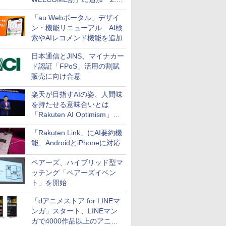
万円引き
「au Webポータル」デザイ
ン・機能リニューアル AI検
索やAIレコメンド機能を追加
日本通信とJINS、マイナカー
ド認証「FPoS」活用の割賦
販売に向け合意
楽天が目指すAIの姿、人間味
を持たせる意味合いとは
「Rakuten AI Optimism」三
木谷氏の基調講演
「Rakuten Link」にAI要約機
能、AndroidとiPhoneに対応
ペアーズ、ハイブリッド型マ
ッチング「ペアーズイベン
ト」を開始
「dアニメストア for LINEマ
ンガ」スタート、LINEマン
ガで4000作品以上のアニメ