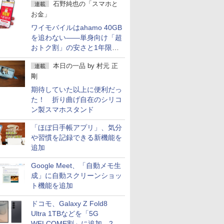
石野純也の「スマホと
連載
お金」
ワイモバイルはahamo 40GB
を追わない――単身向け「超
おトク割」の安さと1年限定
の注意点
本日の一品
by
村元 正
連載
剛
期待していた以上に便利だっ
た！ 折り曲げ自在のシリコ
ン製スマホスタンド
「ほぼ日手帳アプリ」、気分
や習慣を記録できる新機能を
追加
Google Meet、「自動メモ生
成」に自動スクリーンショッ
ト機能を追加
ドコモ、Galaxy Z Fold8
Ultra 1TBなどを「5G
WELCOME割」に追加 2.2