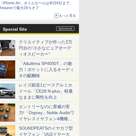
「iPhone Air」タイムセールは本日6日まで、
Amazonで最大26％オフ
もっと見る
Special Site
クリエイティブが作った2万
円台の“小さなピュアオーデ
ィオスピーカー”
「A&ultima SP4000T」の魅
力！ポケットに入るオーディ
オの醍醐味
レイズ鍛造1ピースアルミホ
イール「CE28 N-plus」軽量
なままに剛性を向上
エントリーなのに脅威の実
力!「Osprey」Noble Audioワ
イヤレスイヤフォン4機種を
一気に聴く
SOUNDPEATSのイヤカフ型
イヤフォン「UU2イヤーカ