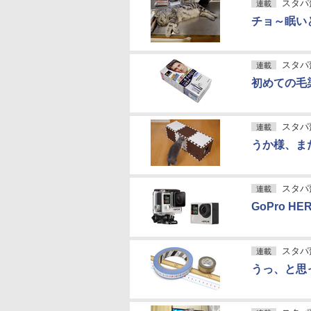
スタパ
連載
チョ～眠い
スタパ
連載
初めての毛
スタパ
連載
うか様、ま
スタパ
連載
GoPro H
スタパ
連載
うっ、と思