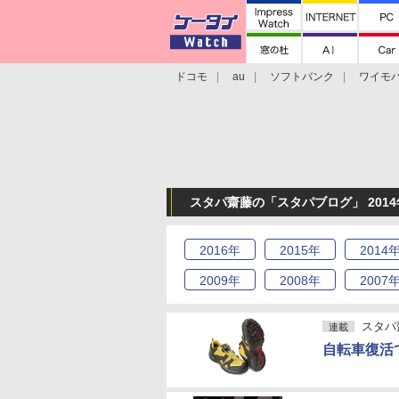
ドコモ
au
ソフトバンク
ワイモ
格安スマホ/SIMフリースマホ
周辺機器/
スタパ齋藤の「スタパブログ」 2014
2016
年
2015
年
2014
2009
年
2008
年
2007
スタパ
連載
自転車復活