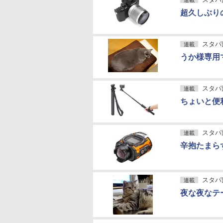
連載
超久しぶり
スタパ
連載
うか様専用
スタパ
連載
ちょいと便利
スタパ
連載
辛抱たまらず
スタパ
連載
夜な夜なテ