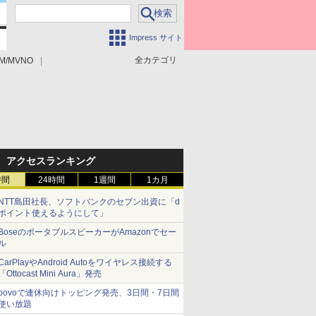
Impress サイト
全カテゴリ
M/MVNO
アクセスランキング
時間
24時間
1週間
1カ月
NTT島田社長、ソフトバンクのセブン出資に「d
ポイント使えるようにして」
BoseのポータブルスピーカーがAmazonでセー
ル
CarPlayやAndroid Autoをワイヤレス接続する
「Ottocast Mini Aura」発売
povoで連休向けトッピング発売、3日間・7日間
使い放題