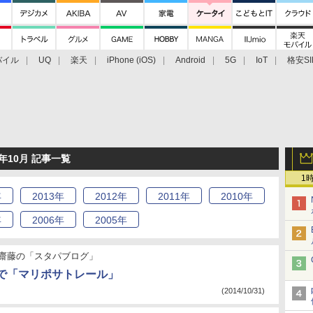
バイル
UQ
楽天
iPhone (iOS)
Android
5G
IoT
格安SI
アクセサリー
業界動向
法人向け
最新技術/その他
年10月 記事一覧
1
年
2013
年
2012
年
2011
年
2010
年
年
2006
年
2005
年
齋藤の「スタパブログ」
で「マリポサトレール」
(2014/10/31)