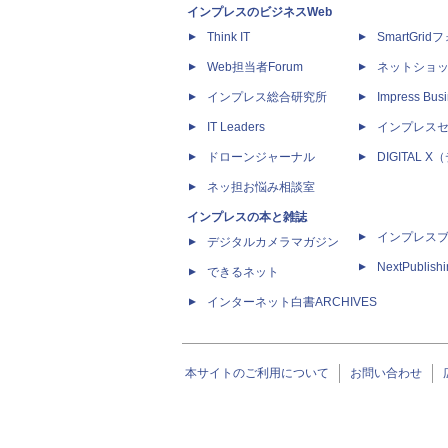
インプレスのビジネスWeb
Think IT
SmartGri
Web担当者Forum
ネットショ
インプレス総合研究所
Impress Busi
IT Leaders
インプレス
ドローンジャーナル
DIGITAL
ネッ担お悩み相談室
インプレスの本と雑誌
インプレス
デジタルカメラマガジン
NextPublish
できるネット
インターネット白書ARCHIVES
本サイトのご利用について
お問い合わせ