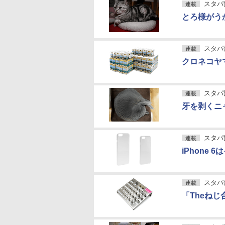
スタパ
連載
とろ様がう
スタパ
連載
クロネコヤマ
スタパ
連載
牙を剥くニ
スタパ
連載
iPhone
スタパ
連載
「Theね