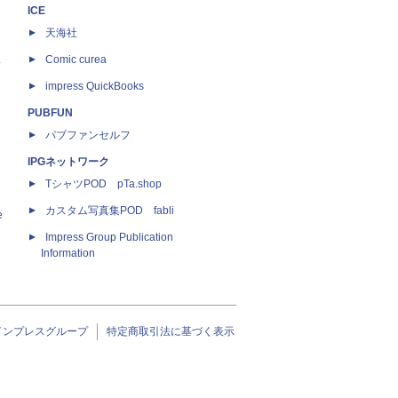
ICE
天海社
ス
Comic curea
impress QuickBooks
PUBFUN
パブファンセルフ
IPGネットワーク
TシャツPOD pTa.shop
カスタム写真集POD fabli
e
Impress Group Publication
Information
インプレスグループ
特定商取引法に基づく表示