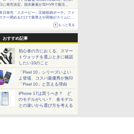
日に発売決定。脱衣麻雀が3D×VRで復活
発売から2週間は20%オフになるセールが実施
本日発売「スヌーピー」圧縮収納ポーチ。ファ
スナー閉めるだけで着替えや荷物がスリムにま
とまる
もっと見る
おすすめ記事
初心者の方におくる、スマー
トウォッチを選ぶときに確認
したい10のこと
「Pixel 10」シリーズいよい
よ登場、コスパ最優秀が無印
「Pixel 10」と言える理由
iPhone 17は買うべき？ ど
のモデルがいい？ 各モデル
との違いから選び方を考える