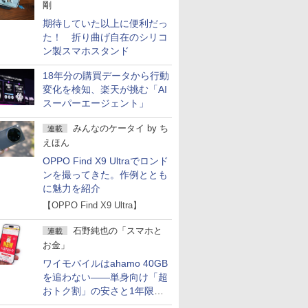
剛
期待していた以上に便利だっ
た！ 折り曲げ自在のシリコ
ン製スマホスタンド
18年分の購買データから行動
変化を検知、楽天が挑む「AI
スーパーエージェント」
みんなのケータイ
by
ち
連載
えほん
OPPO Find X9 Ultraでロンド
ンを撮ってきた。作例ととも
に魅力を紹介
【OPPO Find X9 Ultra】
石野純也の「スマホと
連載
お金」
ワイモバイルはahamo 40GB
を追わない――単身向け「超
おトク割」の安さと1年限定
の注意点