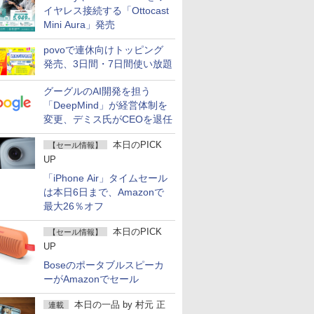
イヤレス接続する「Ottocast
Mini Aura」発売
povoで連休向けトッピング
発売、3日間・7日間使い放題
グーグルのAI開発を担う
「DeepMind」が経営体制を
変更、デミス氏がCEOを退任
本日のPICK
【セール情報】
UP
「iPhone Air」タイムセール
は本日6日まで、Amazonで
最大26％オフ
本日のPICK
【セール情報】
UP
Boseのポータブルスピーカ
ーがAmazonでセール
本日の一品
by
村元 正
連載