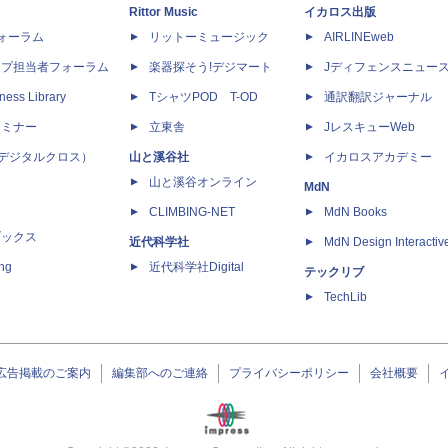
Rittor Music
イカロス出版
dフォーラム
リットーミュージック
AIRLINEweb
ップ担当者フォーラム
楽器探そう!デジマート
Jディフェンスニュー
ness Library
TシャツPOD T-OD
通訳翻訳ジャーナル
セミナー
立東舎
JレスキューWeb
 X（デジタルクロス）
山と溪谷社
イカロスアカデミー
山と溪谷オンライン
MdN
CLIMBING-NET
MdN Books
ブックス
近代科学社
MdN Design Interactiv
ing
近代科学社Digital
テックリブ
TechLib
広告掲載のご案内
編集部へのご連絡
プライバシーポリシー
会社概要