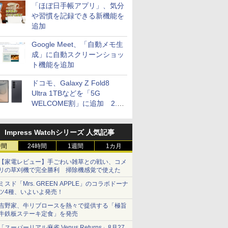
「ほぼ日手帳アプリ」、気分
や習慣を記録できる新機能を
追加
Google Meet、「自動メモ生
成」に自動スクリーンショッ
ト機能を追加
ドコモ、Galaxy Z Fold8
Ultra 1TBなどを「5G
WELCOME割」に追加 2.2
万円引き
Impress Watchシリーズ 人気記事
時間
24時間
1週間
1カ月
【家電レビュー】手ごわい雑草との戦い、コメ
リの草刈機で完全勝利 掃除機感覚で使えた
ミスド「Mrs. GREEN APPLE」のコラボドーナ
ツ4種、いよいよ発売！
吉野家、牛リブロースを熱々で提供する「極旨
牛鉄板ステーキ定食」を発売
「スーパーリアル麻雀 Venus Returns」8月27