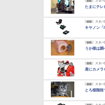
スタパ
連載
たまにテレ
スタパ
連載
キヤノン「iV
スタパ
連載
うか様は調
スタパ
連載
肩にカメラ
スタパ
連載
とろ様階段
スタパ