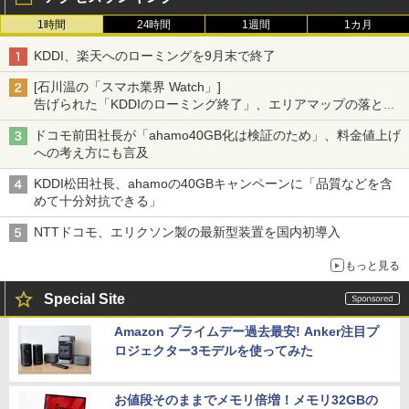
1時間
24時間
1週間
1カ月
KDDI、楽天へのローミングを9月末で終了
[石川温の「スマホ業界 Watch」]
告げられた「KDDIのローミング終了」、エリアマップの落とし
穴と楽天モバイルの課題
ドコモ前田社長が「ahamo40GB化は検証のため」、料金値上げ
への考え方にも言及
KDDI松田社長、ahamoの40GBキャンペーンに「品質などを含
めて十分対抗できる」
NTTドコモ、エリクソン製の最新型装置を国内初導入
もっと見る
Special Site
Amazon プライムデー過去最安! Anker注目プ
ロジェクター3モデルを使ってみた
お値段そのままでメモリ倍増！メモリ32GBの