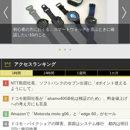
初心者の方におくる、スマートウォッチを選ぶときに確
認したい10のこと
●
●
●
アクセスランキング
1時間
24時間
1週間
1カ月
NTT島田社長、ソフトバンクのセブン出資に「dポイント使える
ようにして」
ドコモ前田社長が「ahamo40GB化は検証のため」、料金値上げ
への考え方にも言及
Amazonで「Motorola moto g06」と「edge 60」がセール
ドコモ・バイクシェアの障害、原因はシステム移行 都内は明日
7日に復旧作業