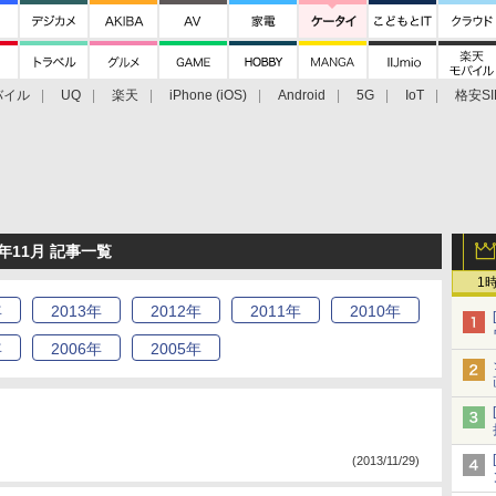
バイル
UQ
楽天
iPhone (iOS)
Android
5G
IoT
格安SI
アクセサリー
業界動向
法人向け
最新技術/その他
年11月 記事一覧
1
年
2013
年
2012
年
2011
年
2010
年
年
2006
年
2005
年
(2013/11/29)