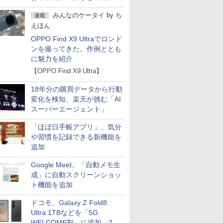
の注意点
みんなのケータイ
by
ち
連載
えほん
OPPO Find X9 Ultraでロンド
ンを撮ってきた。作例ととも
に魅力を紹介
【OPPO Find X9 Ultra】
18年分の購買データから行動
変化を検知、楽天が挑む「AI
スーパーエージェント」
「ほぼ日手帳アプリ」、気分
や習慣を記録できる新機能を
追加
Google Meet、「自動メモ生
成」に自動スクリーンショッ
ト機能を追加
ドコモ、Galaxy Z Fold8
Ultra 1TBなどを「5G
WELCOME割」に追加 2.2