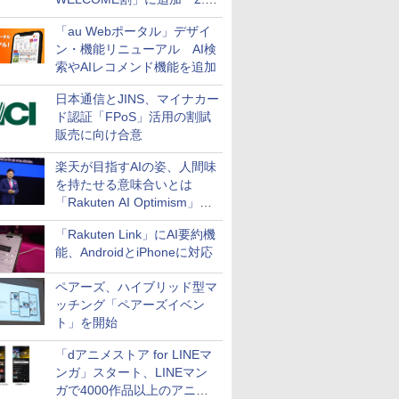
万円引き
「au Webポータル」デザイ
ン・機能リニューアル AI検
索やAIレコメンド機能を追加
日本通信とJINS、マイナカー
ド認証「FPoS」活用の割賦
販売に向け合意
楽天が目指すAIの姿、人間味
を持たせる意味合いとは
「Rakuten AI Optimism」三
木谷氏の基調講演
「Rakuten Link」にAI要約機
能、AndroidとiPhoneに対応
ペアーズ、ハイブリッド型マ
ッチング「ペアーズイベン
ト」を開始
「dアニメストア for LINEマ
ンガ」スタート、LINEマン
ガで4000作品以上のアニメ