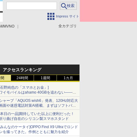
Impress サイト
全カテゴリ
M/MVNO
アクセスランキング
時間
24時間
1週間
1カ月
[石野純也の「スマホとお金」]
ワイモバイルはahamo 40GBを追わない――単
身向け「超おトク割」の安さと1年限定の注意
シャープ「AQUOS wish6」発表、120Hz対応大
点
画面や迷惑電話対策AI搭載、まずはソフトバン
クの法人向け
[本日の一品]期待していた以上に便利だった！
折り曲げ自在のシリコン製スマホスタンド
[みんなのケータイ]OPPO Find X9 Ultraでロンド
ンを撮ってきた。作例とともに魅力を紹介