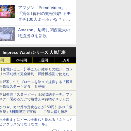
見放題
アマゾン「Prime Video」、
「賞金1億円の究極実験 トモ
ダチ100人よべるかな？」シ
ーズン2の参加者公開
Amazon、尼崎に関西最大の
物流拠点を新設
Impress Watchシリーズ 人気記事
時間
24時間
1週間
1カ月
【家電レビュー】手ごわい雑草との戦い、コメ
リの草刈機で完全勝利 掃除機感覚で使えた
吉野家、牛リブロースを熱々で提供する「極旨
牛鉄板ステーキ定食」を発売
本日発売「スヌーピー」圧縮収納ポーチ。ファ
スナー閉めるだけで着替えや荷物がスリムにま
とまる
かつや、カツ丼や定食などが150円引きの「感
謝祭」8日間限定で実施！ ご飯大盛も無料
水を飲まずにビールを飲むと倒れる「ふらつく
ビアグラスbyよなよなエール」