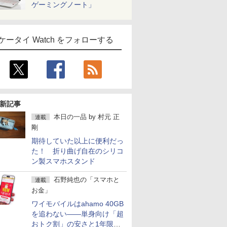
ゲーミングノート」
ケータイ Watch をフォローする
新記事
本日の一品
by
村元 正
連載
剛
期待していた以上に便利だっ
た！ 折り曲げ自在のシリコ
ン製スマホスタンド
石野純也の「スマホと
連載
お金」
ワイモバイルはahamo 40GB
を追わない――単身向け「超
おトク割」の安さと1年限定