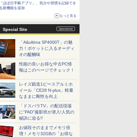
「ほぼ日手帳アプリ」、気分や習慣を記録でき
る新機能を追加
もっと見る
Special Site
「A&ultima SP4000T」の魅
力！ポケットに入るオーディ
オの醍醐味
性能の良いお得な中古PC情
報はこのページでチェック！
レイズ鍛造1ピースアルミホ
イール「CE28 N-plus」軽量
なままに剛性を向上
「ドスパラTV」の配信現場
に“PAD”撮影班が潜入!人気の
秘訣に迫る!!
お値段そのままでメモリ倍
増！メモリ32GBの「お得な