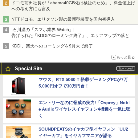
ドコモ前田社長が「ahamo40GB化は検証のため」、料金値上げ
への考え方にも言及
NTTドコモ、エリクソン製の最新型装置を国内初導入
[石川温の「スマホ業界 Watch」]
告げられた「KDDIのローミング終了」、エリアマップの落とし
穴と楽天モバイルの課題
KDDI、楽天へのローミングを9月末で終了
もっと見る
Special Site
マウス、RTX 5060 Ti搭載ゲーミングPCが7万
5,000円オフで30万円台！
エントリーなのに脅威の実力!「Osprey」Nobl
e Audioワイヤレスイヤフォン4機種を一気に聴
く
SOUNDPEATSのイヤカフ型イヤフォン「UU2
イヤーカフ」をイヤカフマニアが語る