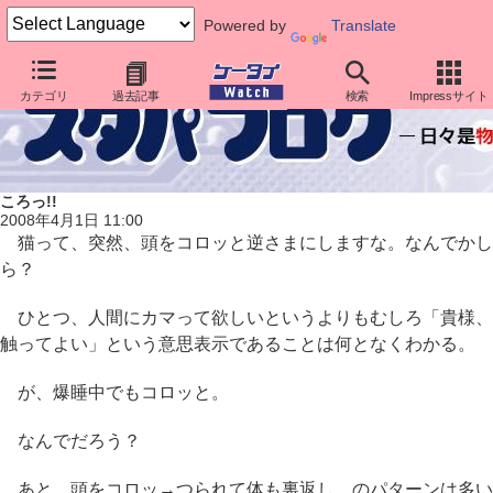
Powered by
Translate
カテゴリ
過去記事
検索
Impressサイト
ころっ!!
2008年4月1日 11:00
猫って、突然、頭をコロッと逆さまにしますな。なんでかし
ら？
ひとつ、人間にカマって欲しいというよりもむしろ「貴様、
触ってよい」という意思表示であることは何となくわかる。
が、爆睡中でもコロッと。
なんでだろう？
あと、頭をコロッ→つられて体も裏返し、のパターンは多い