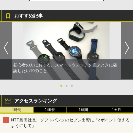
おすすめ記事
初心者の方におくる、スマートウォッチを選ぶときに確
認したい10のこと
●
●
●
アクセスランキング
1時間
24時間
1週間
1カ月
NTT島田社長、ソフトバンクのセブン出資に「dポイント使える
ようにして」