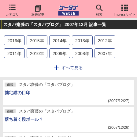
カテゴリ
過去記事
検索
Impressサイト
スタパ齋藤の「スタパブログ」 2007年12月 記事一覧
2016
年
2015
年
2014
年
2013
年
2012
年
2011
年
2010
年
2009
年
2008
年
2007
年
2006
年
2005
年
すべて見る
スタパ齋藤の「スタパブログ」
連載
拙宅猫の目印
(2007/12/27)
スタパ齋藤の「スタパブログ」
連載
落ち着く段ボール？
(2007/12/26)